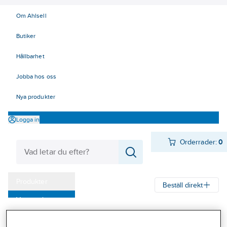
Om Ahlsell
Butiker
Hållbarhet
Jobba hos oss
Nya produkter
Logga in
Orderrader:
0
Produkter
Beställ direkt
Varumärken
Ahlsell
Produkter
Arbetsplats
Förvaring
Förvaringskärl
Kampanjer
Murbrukshinkar och baljor