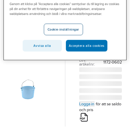
Genom att klicka på "Acceptera alla cookies" samtycker du till lagring av cookies
Outlet
på din enhet för att förbättra navigeringen på webbplatsen, analysera
NORDISKA PLAST AB
webbplatsens användning och bistå i våra marknadsföringsinsatser.
Branscher
Murbrukshink
Tjänster
plast 17l
Cookie-inställningar
MURBRUKSHINK 17L
Vårt erbjudande
LJUSBLÅ AV
Avvisa alla
Acceptera alla cookies
Aktuellt
ÅTERVUNNEN PE
Artikelnummer:
534964
Lev.
1172-0602
artikelnr:
Logga in
för att se saldo
och pris