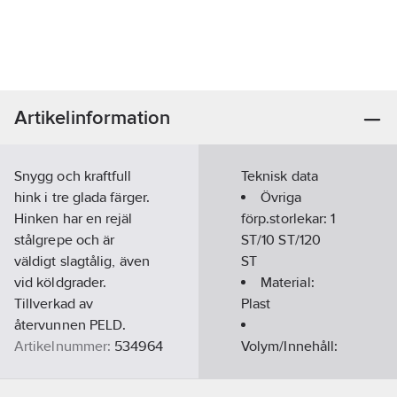
Artikelinformation
Snygg och kraftfull
Teknisk data
hink i tre glada färger.
Övriga
Hinken har en rejäl
förp.storlekar:
1
stålgrepe och är
ST/10 ST/120
väldigt slagtålig, även
ST
vid köldgrader.
Material:
Tillverkad av
Plast
återvunnen PELD.
Artikelnummer:
534964
Volym/Innehåll:
Lev.
17
l
1172-0602
artikelnr:
Höjd:
245