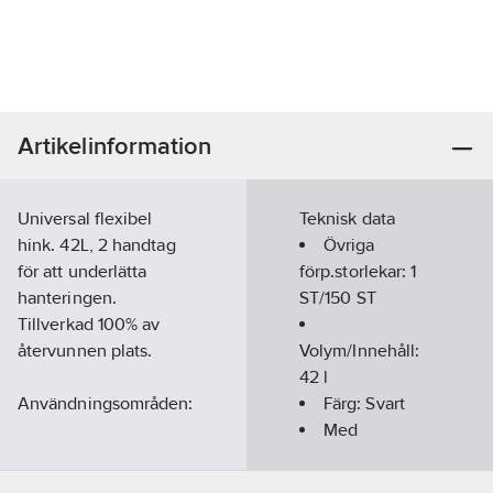
Artikelinformation
Universal flexibel
Teknisk data
hink. 42L, 2 handtag
Övriga
för att underlätta
förp.storlekar:
1
hanteringen.
ST/150 ST
Tillverkad 100% av
återvunnen plats.
Volym/Innehåll:
42
l
Användningsområden:
Färg:
Svart
Med
Blandning av murbruk
bärhandtag:
Ja
och cement.
Material: