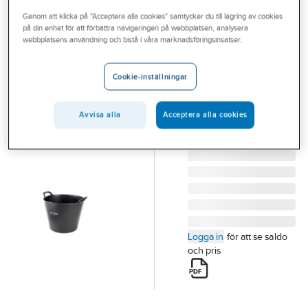
Outlet
Genom att klicka på "Acceptera alla cookies" samtycker du till lagring av cookies
på din enhet för att förbättra navigeringen på webbplatsen, analysera
IRONSIDE
Branscher
webbplatsens användning och bistå i våra marknadsföringsinsatser.
Flexihink
Tjänster
Ironside
Cookie-inställningar
HINK IRONSIDE
Vårt erbjudande
FLEXIBEL 42L SVART
Aktuellt
Avvisa alla
Acceptera alla cookies
102649
Artikelnummer:
81143534
Lev. artikelnr:
102649
Logga in
för att se saldo
och pris