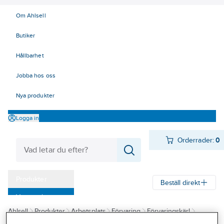
Om Ahlsell
Butiker
Hållbarhet
Jobba hos oss
Nya produkter
Logga in
Orderrader:
0
Produkter
Beställ direkt
Varumärken
Ahlsell
Produkter
Arbetsplats
Förvaring
Förvaringskärl
Kampanjer
Hinkar och tunnor