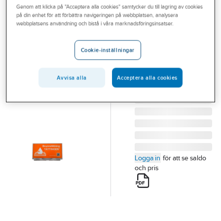
Genom att klicka på "Acceptera alla cookies" samtycker du till lagring av cookies
Outlet
på din enhet för att förbättra navigeringen på webbplatsen, analysera
SPILLIFY
webbplatsens användning och bistå i våra marknadsföringsinsatser.
Branscher
Väggfäste/Skylt
Tjänster
till Tättingen
Cookie-inställningar
VÄGGFÄSTE / SKYLT
Vårt erbjudande
TILL TÄTTING
Avvisa alla
Acceptera alla cookies
Aktuellt
Artikelnummer:
71523105
Lev. artikelnr:
5T-055
Logga in
för att se saldo
och pris