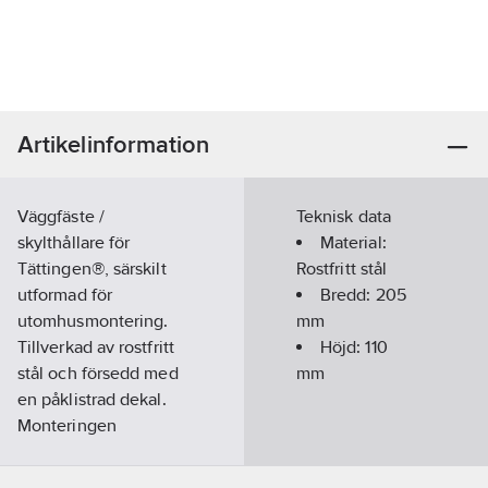
Artikelinformation
Väggfäste /
Teknisk data
skylthållare för
Material:
Tättingen®, särskilt
Rostfritt stål
utformad för
Bredd:
205
utomhusmontering.
mm
Tillverkad av rostfritt
Höjd:
110
stål och försedd med
mm
en påklistrad dekal.
Monteringen
underlättas av
förborrade hål som gör