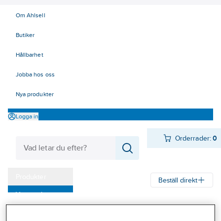
Om Ahlsell
Butiker
Hållbarhet
Jobba hos oss
Nya produkter
Logga in
Orderrader:
0
Produkter
Beställ direkt
Varumärken
Ahlsell
Produkter
Arbetsplats
Förvaring
Kampanjer
Fathantering och invallning
Fathantering och invallning