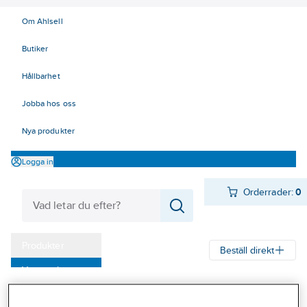
Om Ahlsell
Butiker
Hållbarhet
Jobba hos oss
Nya produkter
Logga in
Orderrader:
0
Produkter
Beställ direkt
Varumärken
Ahlsell
Produkter
Arbetsplats
Bockar & pallar
Kampanjer
Bockar och pallar