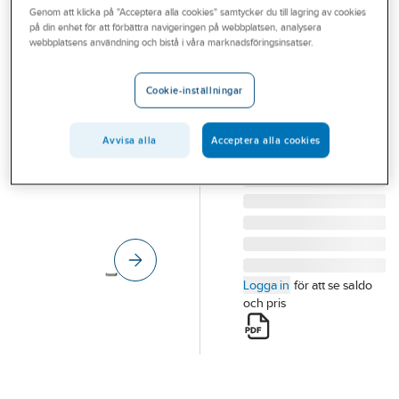
Genom att klicka på "Acceptera alla cookies" samtycker du till lagring av cookies
Outlet
på din enhet för att förbättra navigeringen på webbplatsen, analysera
PA-SO
webbplatsens användning och bistå i våra marknadsföringsinsatser.
Branscher
Rampsteg Pa-
Tjänster
So
Cookie-inställningar
RAMPSTEG PA-SO
Vårt erbjudande
920X330X220MM
Avvisa alla
Acceptera alla cookies
Aktuellt
Artikelnummer:
81709593
Lev. artikelnr:
7001
Logga in
för att se saldo
och pris