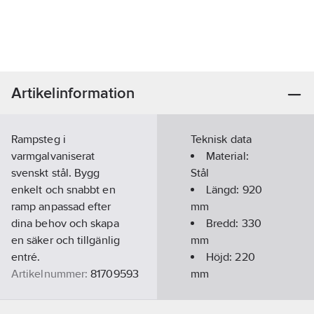
Artikelinformation
Rampsteg i
Teknisk data
varmgalvaniserat
Material:
svenskt stål. Bygg
Stål
enkelt och snabbt en
Längd:
920
ramp anpassad efter
mm
dina behov och skapa
Bredd:
330
en säker och tillgänlig
mm
entré.
Höjd:
220
Artikelnummer:
81709593
mm
Lev. artikelnr:
7001
Ean