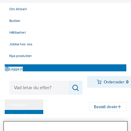
Om Ahlsell
Butiker
Hållbarhet
Jobba hos oss
Nya produkter
Logga in
Orderrader:
0
Produkter
Beställ direkt
Varumärken
Ahlsell
Produkter
Arbetsplats
Bockar & pallar
Kampanjer
Bockar och pallar