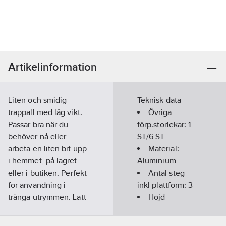
Artikelinformation
Liten och smidig
Teknisk data
trappall med låg vikt.
Övriga
Passar bra när du
förp.storlekar:
1
behöver nå eller
ST/6 ST
arbeta en liten bit upp
Material:
i hemmet, på lagret
Aluminium
eller i butiken. Perfekt
Antal steg
för användning i
inkl plattform:
3
trånga utrymmen. Lätt
Höjd
att bära med sig på
plattform:
658
grund av den låga
mm