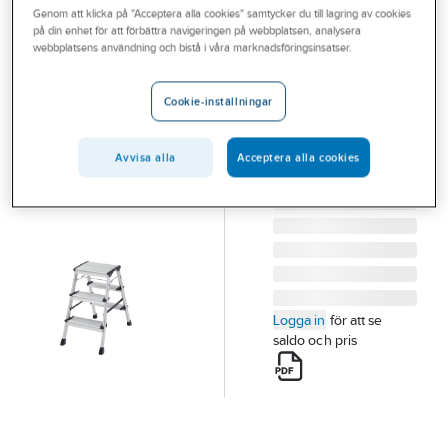
Genom att klicka på "Acceptera alla cookies" samtycker du till lagring av cookies
Outlet
på din enhet för att förbättra navigeringen på webbplatsen, analysera
W.STEPS
webbplatsens användning och bistå i våra marknadsföringsinsatser.
Branscher
Trappall
Tjänster
W.steps 20TP
Cookie-inställningar
TRAPPALL W.STEPS
Vårt erbjudande
20TP-3 832003
Avvisa alla
Acceptera alla cookies
Bli kund
Artikelnummer:
756410
Lev. artikelnr:
832003
Aktuellt
Logga in
för att se
saldo och pris