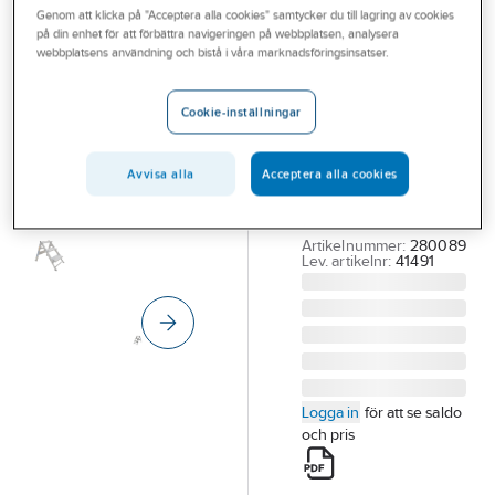
Genom att klicka på "Acceptera alla cookies" samtycker du till lagring av cookies
Outlet
på din enhet för att förbättra navigeringen på webbplatsen, analysera
ZARGES
webbplatsens användning och bistå i våra marknadsföringsinsatser.
Branscher
Compactbock
Tjänster
Zarges
Cookie-inställningar
Plazastep P
Vårt erbjudande
ARBETSPALL
Avvisa alla
Acceptera alla cookies
Bli kund
ZARGES PLAZASTEP
Aktuellt
P 3-STEG 41491
Artikelnummer:
280089
Lev. artikelnr:
41491
Logga in
för att se saldo
och pris