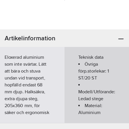
Artikelinformation
Eloxerad aluminium
Teknisk data
som inte svärtar. Lätt
Övriga
att bära och stuva
förp.storlekar:
1
undan vid transport,
ST/20 ST
hopfälld endast 68
mm djup. Halksäkra,
Modell/Utförande:
extra djupa steg,
Ledad stege
205x360 mm, för
Material:
säker och ergonomisk
Aluminium
användning.
Antal steg
Artikelnummer:
280089
inkl plattform:
3