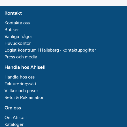
materialval säkerställs
Nej
Kontakt
det att varje stege står
för hållbarhet,
Transportbredd:
Kontakta oss
innovation och ett
430 mm
Butiker
lägre klimatavtryck.
Vanliga frågor
Artikelnummer:
266838
Huvudkontor
Lev. artikelnr:
804023
Logistikcentrum i Hallsberg - kontaktuppgifter
Ean
Press och media
7318128040239
artikelnr:
Handla hos Ahlsell
Materialklass
TE6510
Handla hos oss
Faktureringssätt
Villkor och priser
Retur & Reklamation
Om oss
Om Ahlsell
Kataloger