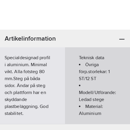
Artikelinformation
Specialdesignad profil
Teknisk data
i aluminium. Minimal
Övriga
vikt. Alla fotsteg 80
förp.storlekar:
1
mm.Steg på båda
ST/12 ST
sidor. Ändar på steg
och plattform har en
Modell/Utförande:
skyddande
Ledad stege
plastbeläggning. God
Material:
stabilitet.
Aluminium
Typkontrollerad enl
Antal steg
SPCR064.
inkl plattform:
3