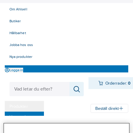
Om Ahlsell
Butiker
Hållbarhet
Jobba hos oss
Nya produkter
Logga in
Orderrader:
0
Produkter
Beställ direkt
Varumärken
Ahlsell
Produkter
Arbetsplats
Bockar & pallar
Kampanjer
Bockar och pallar