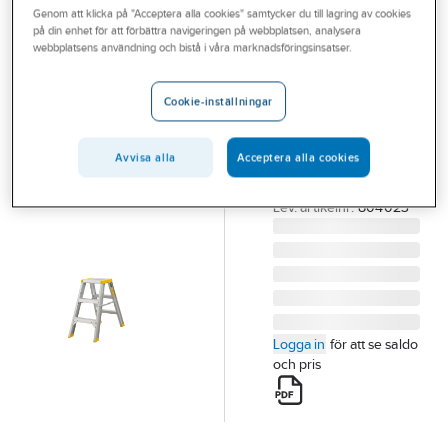
Genom att klicka på "Acceptera alla cookies" samtycker du till lagring av cookies
Outlet
på din enhet för att förbättra navigeringen på webbplatsen, analysera
W.STEPS
webbplatsens användning och bistå i våra marknadsföringsinsatser.
Branscher
Trappall
Tjänster
W.steps 55 TP
Cookie-inställningar
TRAPPALL W.STEPS
Vårt erbjudande
55 2 TP 3-STEG
Avvisa alla
Acceptera alla cookies
Bli kund
804023
Artikelnummer:
266838
Aktuellt
Lev. artikelnr:
804023
Logga in
för att se saldo
och pris