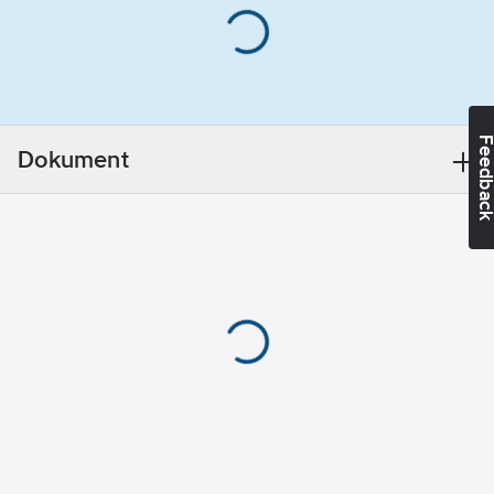
Materialklass
QF202B
Märkspänning
(Un) L-L:
208-
480
V
Poltyp:
Treledare/fyrledare
Feedba
Lämplig för:
Dokument
Köp/utbud
Godkännande:
Inhemsk
Frekvensområde:
45-65
Hz
Typ av
mätare:
Elektronisk
Energislag:
Aktiv effekt
och reaktiv