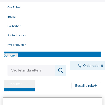
Om Ahlsell
Butiker
Hållbarhet
Jobba hos oss
Nya produkter
Logga in
Orderrader:
0
Produkter
Beställ direkt
Varumärken
Kampanjer