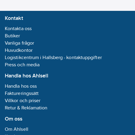
effekt
Pulsresultat:
Kontakt
Optisk
Kontakta oss
Kalibrerad:
Butiker
Ja
Vanliga frågor
Max. ström
Huvudkontor
(Imax):
6
A
Logistikcentrum i Hallsberg - kontaktuppgifter
Märkström
Press och media
(In):
5
A
REACH -
Handla hos Ahlsell
Innehåller
Handla hos oss
kandidatämnen:
Faktureringssätt
Bisfenol A
Villkor och priser
synonym
Retur & Reklamation
difenylolpropan
eller 4,4'-
Om oss
Isopropylidendifenol,
Om Ahlsell
Bisphenol A