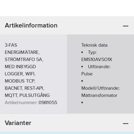
Artikelinformation
3-FAS
Teknisk data
ENERGIMÄTARE,
Typ:
STRÖMTRAFO 5A,
EMS10AV5O1X
MED INBYGGD
Utförande:
LOGGER, WIFI,
Pulse
MODBUS TCP,
BACNET, REST-API,
Modell/Utförande:
MQTT, PULSUTGÅNG
Mättransformator
Artikelnummer:
0981055
Lev.
Märkspänning
EMS10AV5O1X
artikelnr:
(Un) N-L:
120-
Varianter
Ean
277
V
8054155008949
artikelnr: