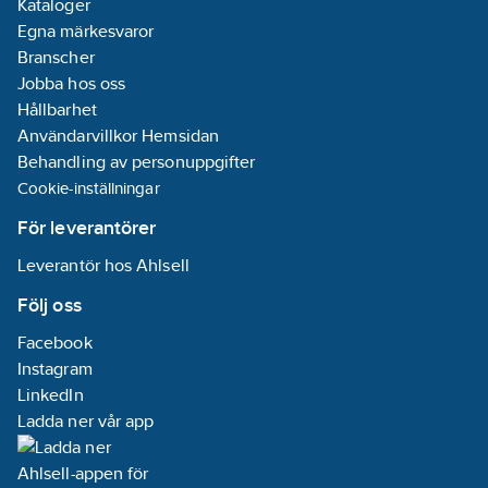
Kataloger
REACH
Egna märkesvaror
Datum:
2026-
Branscher
01-15
Jobba hos oss
REACH
Hållbarhet
Informationsplikt:
Användarvillkor Hemsidan
Ja
Behandling av personuppgifter
Cookie-inställningar
För leverantörer
Leverantör hos Ahlsell
Följ oss
Facebook
Instagram
LinkedIn
Ladda ner vår app