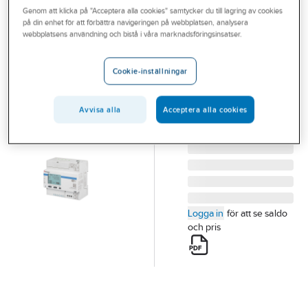
CARLO GAVAZZI
Genom att klicka på "Acceptera alla cookies" samtycker du till lagring av cookies
Outlet
Energimätare
på din enhet för att förbättra navigeringen på webbplatsen, analysera
EMS10
webbplatsens användning och bistå i våra marknadsföringsinsatser.
Branscher
ENERGIMÄT 5A D-
Tjänster
LOG WIFI PULS
Cookie-inställningar
EMS10AV5O1X
Vårt erbjudande
Artikelnummer:
0981055
Lev.
Avvisa alla
Acceptera alla cookies
Bli kund
EMS10AV5O1X
artikelnr:
Aktuellt
Logga in
för att se saldo
och pris