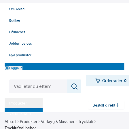
Om Ahlsell
Butiker
Hållbarhet
Jobba hos oss
Nya produkter
Logga in
Orderrader:
0
Produkter
Beställ direkt
Varumärken
Ahlsell
Produkter
Verktyg & Maskiner
Tryckluft
Kampanjer
Tryckluftstillbehör