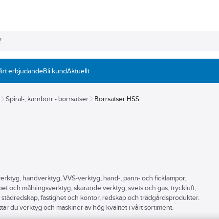
årt erbjudande
Bli kund
Aktuellt
Spiral-, kärnborr - borrsatser
Borrsatser HSS
verktyg, handverktyg, VVS-verktyg, hand-, pann- och ficklampor,
tapet och målningsverktyg, skärande verktyg, svets och gas, tryckluft,
städredskap, fastighet och kontor, redskap och trädgårdsprodukter.
ttar du verktyg och maskiner av hög kvalitet i vårt sortiment.