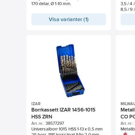
170 delar, Ø 1-10 mm.
3,5 / 4 /
8,5 / 9 
Visa varianter (1)
IZAR
MILWA
Borrkassett IZAR 1456-1015
Metal
HSS ZRN
CO P
Art. nr.:
38577297
Art. nr.:
Universalborr 1015 HSS 1-13 x 0,5 mm
Metallb
25 borr. 118° krysslipat från 2,0 mm
värmetå