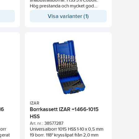
Hög prestanda och mycket god
centrering. Precisionsstart, inget
Visa varianter (1)
behov av förborrning. Penetrerar
snabbt och kräver mindre
ansträngning/matartryck.
Konstruerade för borrning i stål,
legerat och olegerat stål, gjutjärn,
icke järnhaltiga metaller, plats och
andra material. För borrning i rostfritt
använd lägre hastighet och högre
matartryck samt gärna någon form av
kylning t.e.x. skärpasta art nr
78470886/78470881.
IZAR
16
Borrkassett IZAR +1466-1015
HSS
Art. nr.:
38577287
orr
Universalborr 1015 HSS 1-10 x 0,5 mm
gerat
19 borr. 118° krysslipat från 2,0 mm