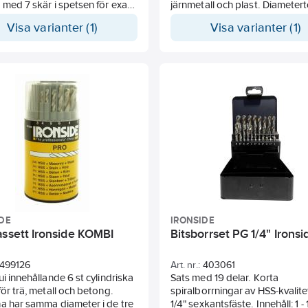
 med 7 skär i spetsen för exakt
järnmetall och plast. Diameter
ing. Vandrar inte, ej heller på
h8.
Visa varianter (1)
Visa varianter (1)
ytor. Förborrning ej
Ansökningar: Olegerade och
igt. Ger helt runda hål och en
legerade stål (upp till 900N/mm
 genomborrning utan vassa
PVC.
Fastnar inte vid borrning i flera
Innehåller: 1-8 mm: 10st varder
kikt av tunna material. För
0,5mm = 150st. 8,5-10mm: 5st 
tationsborrning i tunnmetall
per 0,5mm= 20st
struktionsjärn, samt för trä
. För borrning i rostfritt
 lägre hastighet och högre
ryck samt gärna någon form av
 t.e.x. skärpasta art nr
86/78470881. Storlekarna 1,0
,0 är ej 7 skär.
DE
IRONSIDE
assett Ironside KOMBI
Bitsborrset PG 1/4" Ironsi
499126
Art. nr.:
403061
ui innehållande 6 st cylindriska
Sats med 19 delar. Korta
för trä, metall och betong.
spiralborrningar av HSS-kvalit
a har samma diameter i de tre
1/4" sexkantsfäste. Innehåll: 1 - 