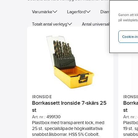
Varumärke
Lagerförd
Diameter
DI
Genom att kli
på webbplats
Totalt antal verktyg
Antal universalborrar
Cookie-in
IRONSIDE
IRONSI
Borrkassett Ironside 7-skärs 25
Borrka
st
st
Art. nr.:
499130
Art. nr.:
Plastbox med transparent lock, med
Plastb
25 st. specialslipade högkvalitativa
19 st. 
snabbstålsborrar. HSS 5% Cobolt.
snabbs