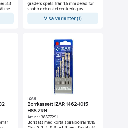
er 3,3
graders spets, från 1,5 mm delad för
tål med
snabb och enkel centrering av
gre
borrhålet. 19 delars sats med borr
Visa varianter (1)
mellan 1-10 mm.
HSS-E 5% kobolt
s från
Splitspets skärpt från 1,5 mm
ng och
För skruvutdragning
orrning
uminium-
bla
IZAR
032
Borrkassett IZAR 1462-1015
HSS ZRN
Art. nr.:
38577291
orrar
Borrsats med korta spiralborrar 1015.
de
Dim. 2, 3, 4, 5, 6 och 8 mm. Snabbstål