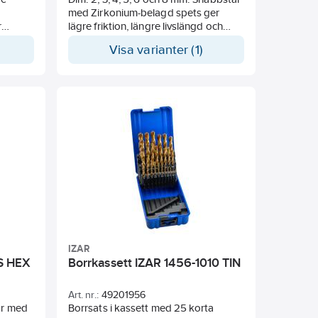
med Zirkonium-belagd spets ger
r
lägre friktion, längre livslängd och
reducerad risk för korrosion.
Visa varianter (1)
tyrka.
Spetsvinkel 118°. Med korsspets för
 från
noggrann centrering och reducering
av axialkraften. För borrning i
konstruktionsstål, olegerat stål,
,
gjutjärn och aluminium-magnesium.
,
IZAR
SS HEX
Borrkassett IZAR 1456-1010 TIN
Art. nr.:
49201956
ar med
Borrsats i kassett med 25 korta