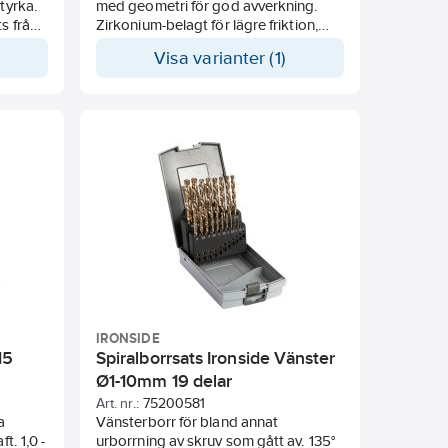
tyrka.
med geometri för god avverkning.
s från
Zirkonium-belagt för lägre friktion,
ng och
längre livslängd och reducerad risk
Visa varianter (1)
öpt.
för korrosion. Lämpliga för stål,
0 N/mm²
gjutjärn, aluminium-magnesium och
, titan
icke-järnhaltiga material.
2-3-4-
IRONSIDE
15
Spiralborrsats Ironside Vänster
Ø1-10mm 19 delar
Art. nr.:
75200581
a
Vänsterborr för bland annat
t. 1,0 -
urborrning av skruv som gått av. 135°