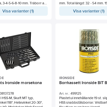
a, 3-4-5-6-8-10 mm. Träborr av
mm. Total längd: 32 - 54 mm. 1
, slipade metallborr av
Borrar: 1,0, 1,5, 2,0, 2,5, 3,0, 3,5,
Visa varianter (1)
Visa varianter (1)
tål, betongborr försedd med
4,5, 5,0, 5,5, 6,0, 6, 5, 7,0, 7,5, 8
allskär. Vridbart lock för
9,0, 9,5 och 10,0.
v en borr i taget.
DE
IRONSIDE
ats Ironside morsekona
Borrkassett Ironside BIT
38137278
Art. nr.:
499125
M, Skaft MT typ,
Plastetui innehållande 19 st. sl
nkel 118°, Helixvinkel 20-30°,
HSS snabbstålsborrar. Vridbart
ns h9. Molybden High Speed
för uttag av en borr i taget.