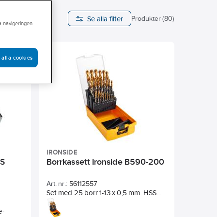
Se alla filter
Produkter (80)
ra navigeringen
 alla cookies
IRONSIDE
SS
Borrkassett Ironside B590-200
Art. nr.:
56112557
Set med 25 borr 1-13 x 0,5 mm. HSS
Universalborr för handhållen eller
e-
stationär borrning. DIN 338. Rakt