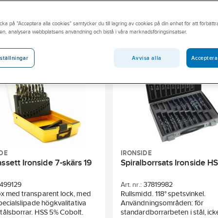
N-Standard
Spetsvinkel
Ytbehandling
Längd totalt
cka på "Acceptera alla cookies" samtycker du till lagring av cookies på din enhet för att förbätt
en, analysera webbplatsens användning och bistå i våra marknadsföringsinsatser.
Avvisa alla
Acceptera
ställningar
DE
IRONSIDE
ssett Ironside 7-skärs 19
Spiralborrsats Ironside H
499129
Art. nr.:
37819982
ox med transparent lock, med
Rullsmidd. 118° spetsvinkel.
specialslipade högkvalitativa
Användningsområden: för
tålsborrar. HSS 5% Cobolt.
standardborrarbeten i stål, ick