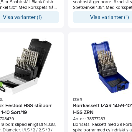
0,5 m. Snabbstål. Blank finish.
snabbstål ger borret ökad slits
nkel 130°. Med korsspets från
Spetsvinkel 135°. Med korsspet
30xL296 mm Borrlängd:175 mm
 för noggrann centrering och
2,0 mm, för noggrann centreri
Visa varianter (1)
Visa varianter (1)
kärkrafter. För allmän borrning
reducering av axialkraften. Anl
ardstål, gjutjärn och aluminium-
För borrning i stål upp till 130
ium. Lämplig för portabla
och rostfritt upp till 1100 N/mm²
er. DIN 338 N
och nickel. Innehåller 6 st borr 
5-6-8 mm.
OL
IZAR
ox Festool HSS stålborr
Borrkassett IZAR 1459-10
1-10 Sort/19
HSS ZRN
708439
Art. nr.:
38577283
ralborr, slipad enligt DIN 338,
Borrsats i kassett med 29 kort
. Diameter:1 /1,5 / 2 / 2,5 / 3 /
spiralborrar med cylindriskt skaf