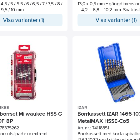
 4,5 / 5 / 5,5 / 6 / 6,5 / 7 / 7,5 / 8 /
13,0 x 0,5 mm + gängdimension
/ 9,5 / 10 mm.
– 4,2 – 6,8 – 10,2 mm. Snabbs
Zirkonium-belagd spets ger lä
Visa varianter (1)
Visa varianter (1)
friktion, längre livslängd och
reducerad risk för korrosion.
Spetsvinkel 118°. Med korsspet
2,0 mm för noggrann centreri
lägre skärkrafter. För allmän b
i standardstål, gjutjärn och al
magnesium. Lämplig för porta
maskiner. DIN 338 N
UKEE
IZAR
lborrset Milwaukee HSS-G
Borrkassett IZAR 1466-1
OF 8P
MetalMAX HSSE-Co5
78375262
Art. nr.:
74118851
orr utslipade ur extremt
Borrkassett med korta spiralb
ligt, 5% koboltlegerat
IZAR 1032 med självcentreran