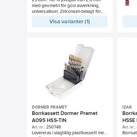
med geometri för god avverkning,
snabbst
universalborr. Zirkonium-belagt för
Passar 
lägre friktion, längre livslängd och
och met
Visa varianter (1)
reducerad risk för korrosion.
1000 N
Lämpliga för stål, gjutjärn, aluminium-
syrabes
magnesium och icke-järnhaltiga
QUAD E
material.
av 135°
vinkel 
borrnin
Bättre 
borrnin
Variabe
materia
kör sva
kärna m
Förstär
spirale
5 mm i 
DORMER PRAMET
IZAR
förhindr
Borrkassett Dormer Pramet
Borrk
chucken. Fär
A095 HSS-TiN
HSSE
Art. nr.:
250748
Art. nr.:
Levereras i slagtålig plastkassett med
Borrsat