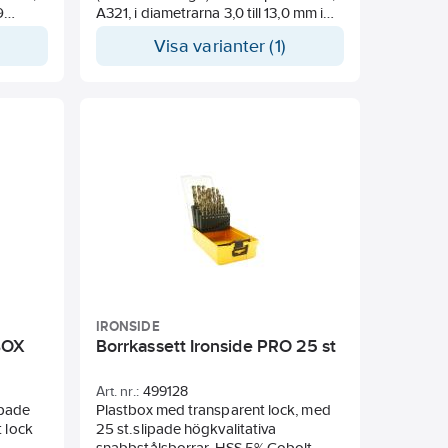
9
A321, i diametrarna 3,0 till 13,0 mm i
 4,0,
steg om 0,5 mm, enligt Work Norm
Visa varianter (1)
,0, 8,5,
med 135° korsslipad spets. HSS med
ång- och bronsanlöpt ytbehandling.
Främst lämpad för handhållna
maskiner och pelarborrmaskiner.
IRONSIDE
 BOX
Borrkassett Ironside PRO 25 st
Art. nr.:
499128
ipade
Plastbox med transparent lock, med
 lock
25 st.slipade högkvalitativa
snabbstålsborrar. HSS 5% Cobolt.