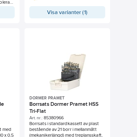
tolerans
cylindriskt skaft. Delad spets hjälper
till att centrera borret. TIN-belagd
Visa varianter (1)
spets. Kapacitet 4 X diametern. För
²).
borrning i första hand för stål, gjutstål
och gjutjärn och i andra hand rostfritt,
a per
icke- järnmetaller och
vardera
högtemperaturlegeringar.
DORMER PRAMET
de
Borrsats Dormer Pramet HSS
Tri-Flat
Art. nr.:
85380966
Borrsats i standardkassett av plast
et med
bestående av 21 borr i mellanmått
10 x 0,5
(mekanikerlängd) med treplansskaft,