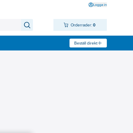
Logga in
Orderrader:
0
Beställ direkt