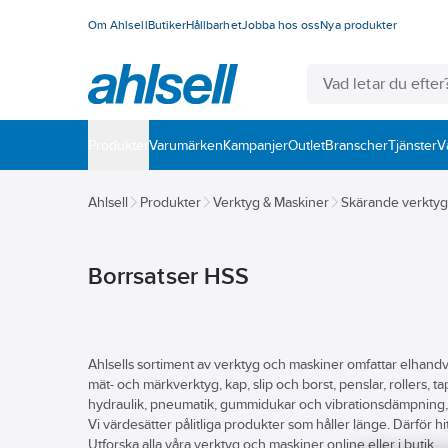
Om Ahlsell
Butiker
Hållbarhet
Jobba hos oss
Nya produkter
Produkter
Varumärken
Kampanjer
Outlet
Branscher
Tjänster
V
Ahlsell
Produkter
Verktyg & Maskiner
Skärande verktyg
Borrsatser HSS
Ahlsells sortiment av verktyg och maskiner omfattar elhand
mät- och märkverktyg, kap, slip och borst, penslar, rollers, 
hydraulik, pneumatik, gummidukar och vibrationsdämpning, 
Vi värdesätter pålitliga produkter som håller länge. Därför hi
Utforska alla våra verktyg och maskiner online eller i butik.