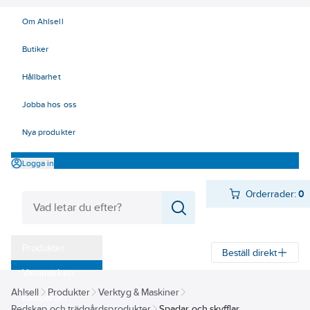
Om Ahlsell
Butiker
Hållbarhet
Jobba hos oss
Nya produkter
Logga in
Orderrader:
0
Produkter
Beställ direkt
Varumärken
Ahlsell
Produkter
Verktyg & Maskiner
Kampanjer
Redskap och trädgårdsprodukter
Spadar och skyfflar