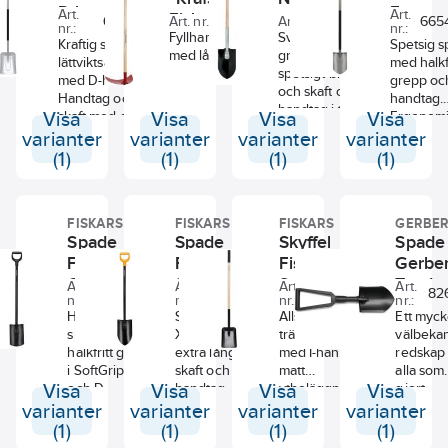
D-handta
D-handtag
Ergono
Art.
Art.
Fiskars
66543763
Art. nr.:
382199
Art. nr.:
716013
665
nr.:
nr.:
spetsig
Fyllhammare
Svensktillverkad
Kraftig skyffel i
Spetsig 
med långt skaft.
grävspade med
lättviktsaluminium
med halkf
spetsigt blad
med D-handtag.
grepp oc
och skaft och
Handtag och
handtag.
handtag i trä.
Visa
skaft med grepp i
Visa
Visa
Visa
Ergonomi
SoftGrip™ .
skaftvink
varianter
varianter
varianter
varianter
skaftprofil
(1)
(1)
(1)
(1)
Tear-drop
Slipat bl
och fotst
FISKARS
FISKARS
FISKARS
GERBE
Spade
Spade
Skyffel
Spade
Fiskars
Fiskars
Fiskars
Gerbe
Comfort™
Solid™ XL-
Solid™ I-
Tandat
Art.
Art.
Art.
Art.
66543725
66543703
66543700
82
nr.:
nr.:
nr.:
nr.:
halvrund
blad långt
handtag trä
blad
Halvrund
Spade med
Allsidig
Ett myck
svart
skaft
FSC
spade med
XL-blad och
trädgårdsskyffel
välbeka
halkfritt grepp
extra långt
med I-handtag,
redskap 
i SoftGrip™
skaft och D-
matt
alla som
Visa
och D-
Visa
handtag.
Visa
ytbeläggning i
Visa
gjort
handtag. Matt
Ergonomisk
svart. Rund
militärtj
varianter
varianter
varianter
varianter
ytbeläggning i
skaftvinkel,
skaftprofil i
eller
(1)
(1)
(1)
(1)
svart och
lipat bladegg
obestruket trä
liknande