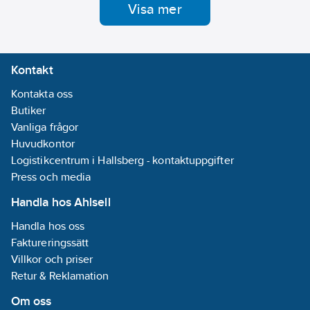
Visa mer
en extra
Extremt hållbart
glasfiberförstärkning
glasfiberskaft med
närmast stålbladet.
en extra
Flexibelt och starkt
glasfiberförstärkning
stål som inte böjs
närmast stålbladet.
Kontakt
eller bryts. En rejäl
Flexibelt och starkt
stålring binder
stål som inte böjs
Kontakta oss
samman stålbladet
eller bryts. En rejäl
Butiker
med skaftet.
stålring binder
PREMIUM TOOLS.
samman stålbladet
Vanliga frågor
med skaftet.
Huvudkontor
PREMIUM TOOLS.
Logistikcentrum i Hallsberg - kontaktuppgifter
Press och media
Handla hos Ahlsell
Handla hos oss
Faktureringssätt
Villkor och priser
Retur & Reklamation
Om oss