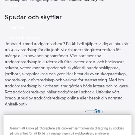
Outlet
Spadar och skyfflar
Branscher
Tjänster
Vårt erbjudande
Jobbar du med trädgårdsarbete? På Ahlsell hjälper vi dig att hitta rätt
Aktuellt
trädgårdsredskap för ditt jobb, vi erbjuder trädgårdsredskap för
många olika användningsområden. Vårt sortiment av
trädgårdsredskap inkluderar allt från krattor, gren- och häcksaxar,
sekatör, vattenkannor, spadar och skyfflar till handgräsklippare,
jordborr, skräpplockare och yxor. Här hittar du även skogsredskap,
snöredskap, asfaltsredskap och verktyg för stensättning. Med bra
trädgårdsredskap blir arbetet i trädgården både lättare och roligare.
Rätt trädgårdsredskap håller trädgården i schack. Utforska vårt
breda utbud av trädgårdsredskap online eller besök din närmsta
Ahlsell-butik.
Se
alla
Varumärke
Lagerförd
Produkter (60)
filter
Längd blad
Längd
Genom att klicka på "Acceptera alla cookies" samtycker du till lagring av cookies
på din enhet för att förbättra navigeringen på webbplatsen, analysera