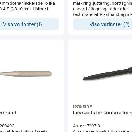
0 mm dornar lackerade i olika
märkning, justering, borttagni
 3-4-5-6-8-10 mm. Hållare i
ringar, håltagning i läder eller
textilmaterial. Plasthandtag m
i rostfritt stål.
Visa varianter (1)
Visa varianter (2)
IRONSIDE
re rund
Lös spets för körnare Iron
280496
Art. nr.:
720710
sstål. Rund. Slipad spets.
4 mm reservspets till Ironside