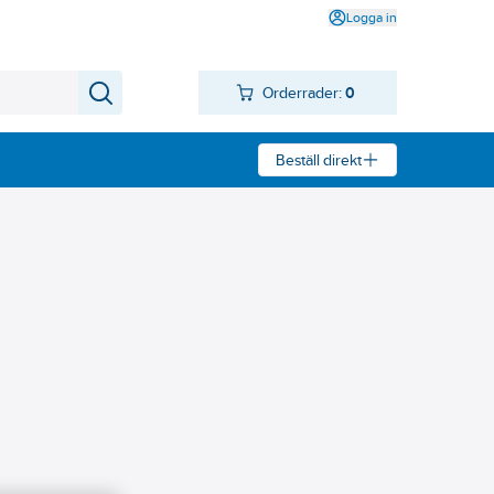
Logga in
Orderrader:
0
Beställ direkt