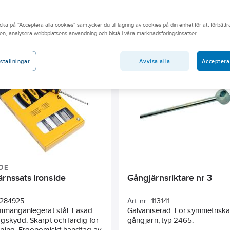
a utbud av handverktyg online eller besök din närmsta Ahlsell-butik
andidatämne
cka på "Acceptera alla cookies" samtycker du till lagring av cookies på din enhet för att förbätt
Längd
Vikt
Bredd
Längd
en, analysera webbplatsens användning och bistå i våra marknadsföringsinsatser.
g
Längd totalt
Diameter
Tjocklek
Material han
Avvisa alla
Acceptera
ställningar
DE
rnssats Ironside
Gångjärnsriktare nr 3
284925
Art. nr.:
113141
mmanganlegerat stål. Fasad
Galvaniserad. För symmetrisk
skydd. Skärpt och färdig för
gångjärn, typ 2465.
ning. Ergonomiskt handtag av