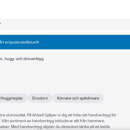
årt erbjudande
Aktuellt
kt-, hugg- och drivverktyg
Huggmejslar
Drivdorn
Körnare och spikdrivare
 slutresultat. På Ahlsell hjälper vi dig att hitta rätt handverktyg för
r. Vårt sortiment av handverktyg inkluderar allt från hammare,
gssatser. Med handverktyg slipper du dessutom tänka på att ladda