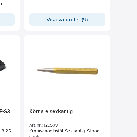
ax
Visa varianter (9)
P-S3
Körnare sexkantig
Art. nr.:
129509
-18-25
Kromvanadinstål. Sexkantig. Slipad
e
spets.