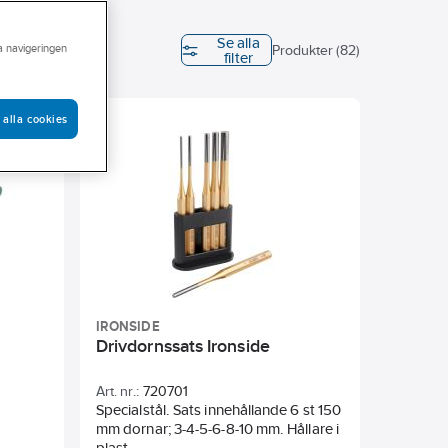
Se alla
ra navigeringen
Diameter
Produkter (82)
filter
dtag
 alla cookies
IRONSIDE
Drivdornssats Ironside
Art. nr.:
720701
a
Specialstål. Sats innehållande 6 st 150
mm dornar; 3-4-5-6-8-10 mm. Hållare i
plast.