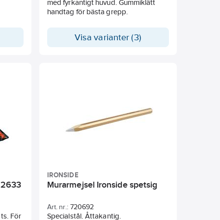
går
med fyrkantigt huvud. Gummiklätt
er dem
handtag för bästa grepp.
cket.
Visa varianter (3)
 optimal
arhet.
tremt
usive
mot
jlighet
 yta.
ytas ut
5 mm
32 mm
IRONSIDE
 2633
Murarmejsel Ironside spetsig
Art. nr.:
720692
ts. För
Specialstål. Åttakantig.