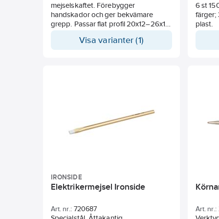
mejselskaftet. Förebygger
6 st 15
handskador och ger bekvämare
färger;
grepp. Passar flat profil 20x12–26x13
plast.
samt 8-kant 16–20 mm.
Visa varianter (1)
IRONSIDE
Elektrikermejsel Ironside
Körna
Art. nr.:
720687
Art. nr.:
Specialstål. Åttakantig.
Verktyg