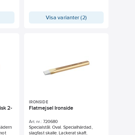
6,0 mm. Klinglängd 100 mm.
Visa varianter (2)
IRONSIDE
isk 2-
Flatmejsel Ironside
Art. nr.:
720680
Fjädern
Specialstål. Oval. Specialhärdad,
 mot
slagfast skalle. Lackerat skaft.