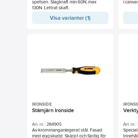
spetsen. Slagkraft min 60N, max
i canva
130N. Lettrat skaft.
Visa varianter (1)
IRONSIDE
IRONSI
Stämjärn Ironside
Verkty
Art. nr.:
284905
Art. nr.:
Av krommanganlegerat stål. Fasad
Specials
med eggskydd. Skärpt och färdig för
Innehål