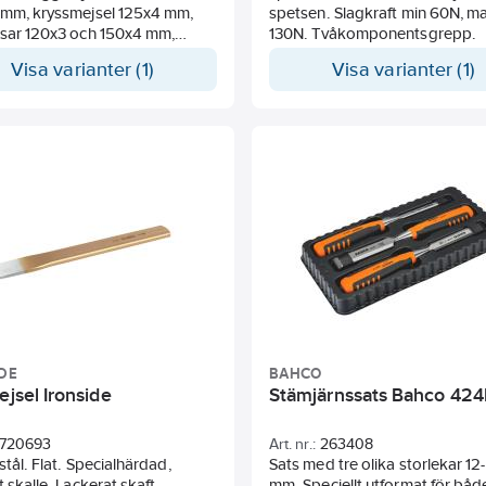
 mm, kryssmejsel 125x4 mm,
spetsen. Slagkraft min 60N, m
nsar 120x3 och 150x4 mm,
130N. Tvåkomponentsgrepp.
e 120x10 mm.
Visa varianter (1)
Visa varianter (1)
DE
BAHCO
ejsel Ironside
Stämjärnssats Bahco 424
720693
Art. nr.:
263408
stål. Flat. Specialhärdad,
Sats med tre olika storlekar 12
t skalle. Lackerat skaft.
mm. Speciellt utformat för båd