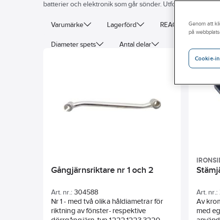
batterier och elektronik som går sönder. Utforska vårt bred
Varumärke
Lagerförd
REACH – Fri från K
Genom att kli
på webbplats
Diameter spets
Antal delar
Bredd skär/eg
Cookie-in
IRONSI
Gångjärnsriktare nr 1 och 2
Stämjä
Art. nr.:
304588
Art. nr.:
Nr 1 - med två olika håldiametrar för
Av kro
riktning av fönster- respektive
med egg
dörrgångjärn, typ 1222,1223,3220
använd