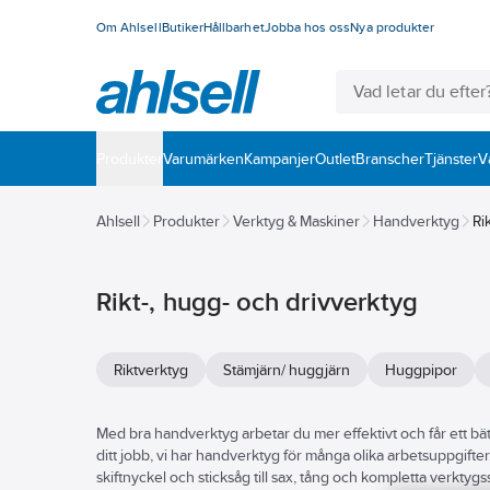
Om Ahlsell
Butiker
Hållbarhet
Jobba hos oss
Nya produkter
Produkter
Varumärken
Kampanjer
Outlet
Branscher
Tjänster
V
Ahlsell
Produkter
Verktyg & Maskiner
Handverktyg
Ri
Rikt-, hugg- och drivverktyg
Riktverktyg
Stämjärn/ huggjärn
Huggpipor
Med bra handverktyg arbetar du mer effektivt och får ett bättre
ditt jobb, vi har handverktyg för många olika arbetsuppgifte
skiftnyckel och sticksåg till sax, tång och kompletta verkty