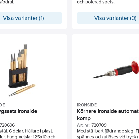
sfodral.
och polerad spets.
Visa varianter (1)
Visa varianter (3)
DE
IRONSIDE
gssats Ironside
Körnare Ironside automat
komp
720696
Art. nr.:
720709
tål. 6 delar. Hållare i plast.
Med ställbart fjädrande slag. 
ler: huggmejslar 125x10 och
spännes och utlöses vid tryck