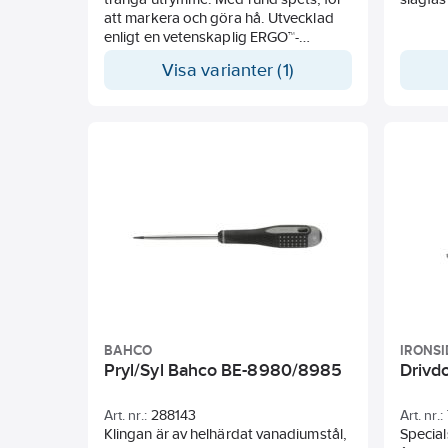
att markera och göra hå. Utvecklad
enligt en vetenskaplig ERGO™-
process. Trekomponentshandtag
Visa varianter (1)
med mjuk och räfflad yta för bättre
grepp och hög kraftöverföring.
Färgkodat handtag med
upphängningshål. Klinga av
högkvalitativt stål som förkromats för
gott korrosionsskydd.
BAHCO
IRONSI
Pryl/Syl Bahco BE-8980/8985
Drivdo
Art. nr.:
288143
Art. nr.:
Klingan är av helhärdat vanadiumstål,
Special