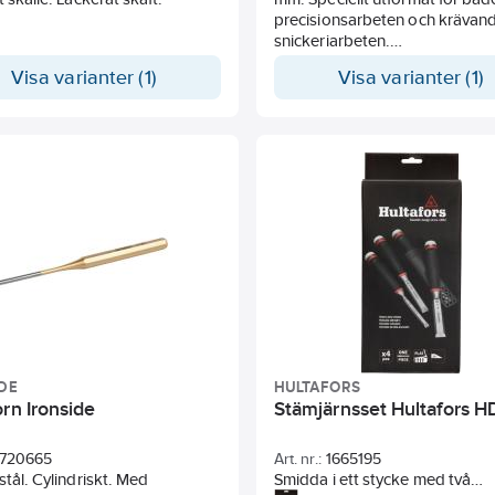
precisionsarbeten och krävan
snickeriarbeten.
Tvåkomponentshandtag.
Visa varianter (1)
Visa varianter (1)
Precisionsslipat skäregg. Härda
Levereras med eggskydd i pa
med insats av plast.
DE
HULTAFORS
rn Ironside
Stämjärnsset Hultafors H
720665
Art. nr.:
1665195
stål. Cylindriskt. Med
Smidda i ett stycke med två