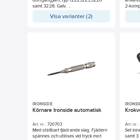
samt 3228. Galv.
2-kompo
Nr 2 - för garage- och fabriksportar,
20 och
Visa varianter (2)
typ 1250. Galv.
IRONSIDE
IRONSI
Körnare Ironside automatisk
Krokv
Art. nr.:
720703
Art. nr.:
Med ställbart fjädrande slag. Fjädern
Set inn
spännes och utlöses vid tryck mot
samt 3 