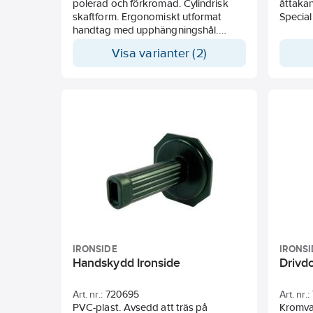
polerad och förkromad. Cylindrisk
åttakan
skaftform. Ergonomiskt utformat
Special
handtag med upphängningshål.
Klinglängd 100 mm. Syl med rund
Visa varianter (2)
klinga och spets. Pryl med rund klinga
och fyrkantig spets.
IRONSIDE
IRONSI
Handskydd Ironside
Drivd
Art. nr.:
720695
Art. nr.:
PVC-plast. Avsedd att träs på
Kromvan