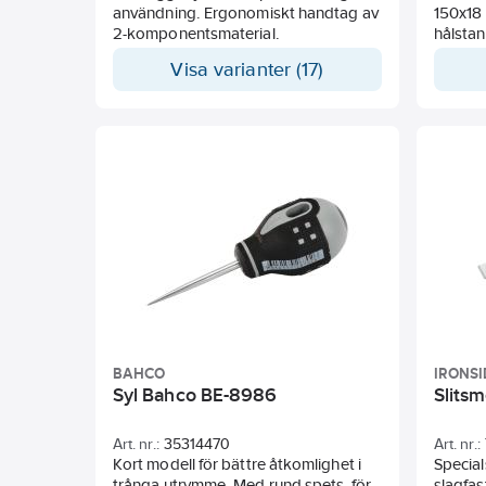
användning. Ergonomiskt handtag av
150x18
2-komponentsmaterial.
hålsta
körnar
Visa varianter (17)
BAHCO
IRONSI
Syl Bahco BE-8986
Slitsm
Art. nr.:
35314470
Art. nr.:
Kort modell för bättre åtkomlighet i
Special
trånga utrymme. Med rund spets, för
slagfas