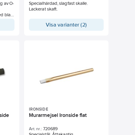
ng av O-
Specialhärdad, slagfast skalle.
Lackerat skaft.
ed blad
Visa varianter (2)
IRONSIDE
side
Murarmejsel Ironside flat
Art. nr.:
720689
Specialstål. Åttakantig.