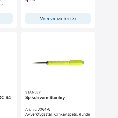
de
Visa varianter (3)
t stål.
pplåda
STANLEY
DC S4
Spikdrivare Stanley
Art. nr.:
306478
Av verktygsstål. Konkav spets. Runda