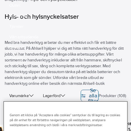
Outlet
Hyls- och hylsnyckelsatser
Branscher
Tjänster
Vårt erbjudande
Med bra handverktyg arbetar du mer effektivt och får ett bättre
Bli kund
slutresultat. På Ahlsell hjälper vi dig att hitta rätt handverktyg för ditt
jobb, vi har handverktyg för många olika arbetsuppgifter. Vårt
Aktuellt
sortiment av handverktyg inkluderar allt från hammare, skiftnyckel
och sticksåg till sax, tång och kompletta verktygssatser. Med
handverktyg slipper du dessutom tänka på att ladda batterier och
elektronik som går sönder. Utforska vårt breda utbud av
handverktyg online eller besök din närmsta Ahlsell-butik
Se
alla
Varumärke
Lagerförd
Produkter (108)
filter
REACH – Fri från Kandidatämne
Genom att klicka på "Acceptera alla cookies" samtycker du till lagring av cookies
IRONSIDE
IRONSIDE
BAHCO
IRONSIDE
Antal delar
på din enhet för att förbättra navigeringen på webbplatsen, analysera
Hylsnyckelsats
Hylsnyckelsats
Hylsnyckelsats
Hylsnycke
webbplatsens användning och bistå i våra marknadsföringsinsatser.
Ironside 1/4"
Ironside 1/4",
Bahco S103, 1/4",
Ironside 1
Anslutningsstorlek