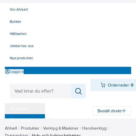
Om Ahlsell
Butiker
Hållbarhet
Jobba hos oss
Nya produkter
Logga in
Orderrader:
0
Produkter
Beställ direkt
Varumärken
Ahlsell
Produkter
Verktyg & Maskiner
Handverktyg
Kampanjer
Dragverktyg
Hyls- och hylsnyckelsatser