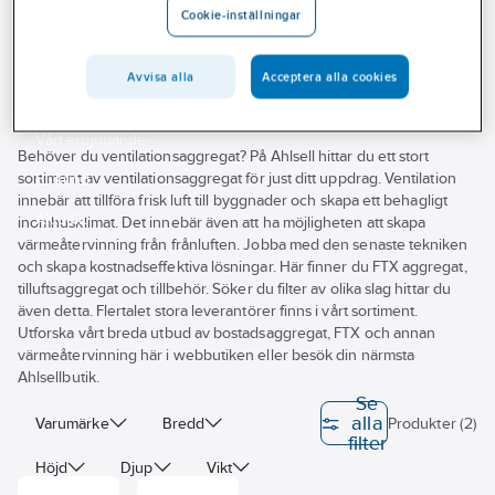
Cookie-inställningar
Outlet
Aggregat, REC Indovent
Branscher
Avvisa alla
Acceptera alla cookies
Tjänster
Vårt erbjudande
Behöver du ventilationsaggregat? På Ahlsell hittar du ett stort
sortiment av ventilationsaggregat för just ditt uppdrag. Ventilation
Bli kund
innebär att tillföra frisk luft till byggnader och skapa ett behagligt
Aktuellt
inomhusklimat. Det innebär även att ha möjligheten att skapa
värmeåtervinning från frånluften. Jobba med den senaste tekniken
och skapa kostnadseffektiva lösningar. Här finner du FTX aggregat,
tilluftsaggregat och tillbehör. Söker du filter av olika slag hittar du
även detta. Flertalet stora leverantörer finns i vårt sortiment.
Utforska vårt breda utbud av bostadsaggregat, FTX och annan
värmeåtervinning här i webbutiken eller besök din närmsta
Ahlsellbutik.
Se
alla
Varumärke
Bredd
Produkter (2)
filter
Höjd
Djup
Vikt