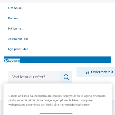
Om Ahlsell
Butiker
Hållbarhet
Jobba hos oss
Nya produkter
Logga in
Orderrader:
0
Produkter
Beställ direkt
Genom att klicka på "Acceptera alla cookies" samtycker du till lagring av cookies
på din enhet för att förbättra navigeringen på webbplatsen, analysera
Varumärken
webbplatsens användning och bistå i våra marknadsföringsinsatser.
Ahlsell
Produkter
Ventilation
Aggregat
FTX Aggregat
Kampanjer
Aggregat, REC Indovent