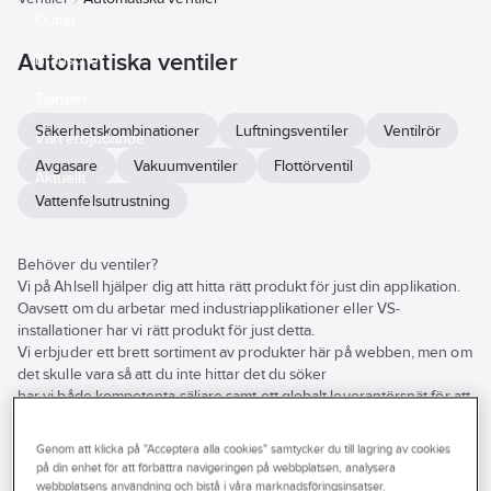
Outlet
Automatiska ventiler
Branscher
Tjänster
Säkerhetskombinationer
Luftningsventiler
Ventilrör
Vårt erbjudande
Avgasare
Vakuumventiler
Flottörventil
Aktuellt
Vattenfelsutrustning
Behöver du ventiler?
Vi på Ahlsell hjälper dig att hitta rätt produkt för just din applikation.
Oavsett om du arbetar med industriapplikationer eller VS-
installationer har vi rätt produkt för just detta.
Vi erbjuder ett brett sortiment av produkter här på webben, men om
det skulle vara så att du inte hittar det du söker
har vi både kompetenta säljare samt ett globalt leverantörsnät för att
hjälpa dig att hitta rätt produkt.
Se
Genom att klicka på "Acceptera alla cookies" samtycker du till lagring av cookies
alla
Varumärke
Lagerförd
Produkter (119)
på din enhet för att förbättra navigeringen på webbplatsen, analysera
filter
webbplatsens användning och bistå i våra marknadsföringsinsatser.