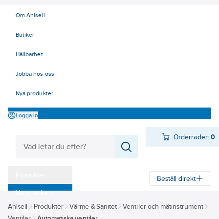
Om Ahlsell
Butiker
Hållbarhet
Jobba hos oss
Nya produkter
Logga in
Orderrader:
0
Produkter
Beställ direkt
Varumärken
Ahlsell
Produkter
Värme & Sanitet
Ventiler och mätinstrument
Kampanjer
Ventiler
Automatiska ventiler