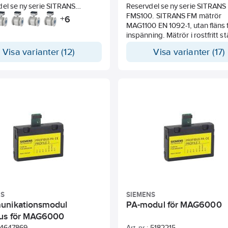
el se ny serie SITRANS
Reservdel se ny serie SITRANS
. SITRANS FM mätrör
FMS100. SITRANS FM mätrör
6
+
P EN 1092-1, fläns i kolstål
MAG1100 EN 1092-1, utan fläns 
105. Linermaterial: PTFE
inspänning. Mätrör i rostfritt st
 Elektodmaterial: Hastelloy C-
AISI316L/1.4404.
Visa varianter (12)
Visa varianter (17)
edietemperatur -20...+150ºC.
NS
SIEMENS
nikationsmodul
PA-modul för MAG6000
us för MAG6000
4647869
Art. nr.:
5182215