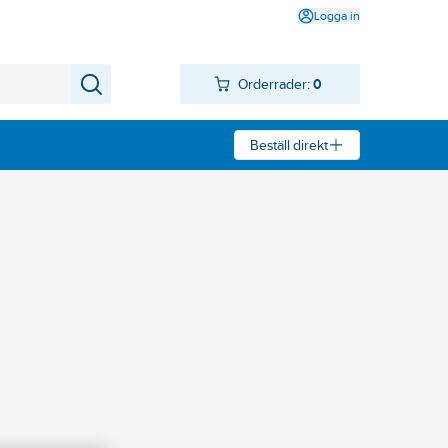
Logga in
Orderrader:
0
Beställ direkt