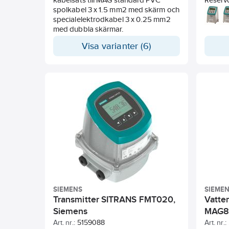
spolkabel 3 x 1.5 mm2 med skärm och
FMT020
specialelektrodkabel 3 x 0.25 mm2
MAG60
med dubbla skärmar.
display
Visa varianter (6)
SIEMENS
SIEME
Transmitter SITRANS FMT020,
Vatte
Siemens
MAG8
Art. nr.:
5159088
Art. nr.: