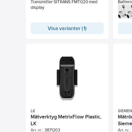
Transmitter SITRANS FMT020 med
Batteri
display
vatten
Lämpli
vätskor
vattena
Visa varianter (1)
och be
EN 109
med P
EPDM-li
Korros
katego
Standa
+/- 2mm
Region
Separa
5m kab
Kommun
Externt
kabel 
LK
SIEME
Mätverktyg MetrixFlow Plastic,
Mätrö
LK
Siem
Art. nr.:
3871203
Art. nr.: