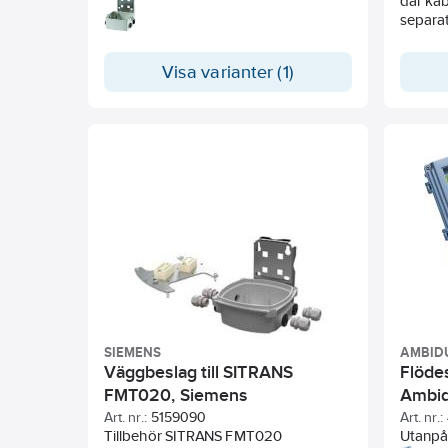
transmitter MAG5000 på vägg.
där kab
separat
Visa varianter (1)
SIEMENS
AMBID
Väggbeslag till SITRANS
Flöde
FMT020, Siemens
Ambid
Art. nr.:
5159090
Art. nr.:
Tillbehör SITRANS FMT020
Utanpå