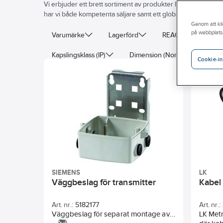
Vi erbjuder ett brett sortiment av produkter här på webben, 
har vi både kompetenta säljare samt ett globalt leverantörsnät 
Genom att kli
på webbplats
Varumärke
Lagerförd
REACH – Fri från K
Kapslingsklass (IP)
Dimension (Nominell diameter)
Cookie-in
Material hus/kapsling/stomme
Explosionsskydd
SIEMENS
LK
Väggbeslag för transmitter
Kabel
Art. nr.:
5182177
Art. nr.:
Väggbeslag för separat montage av
LK Metr