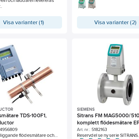
eln och laddaren levereras
FMT020. SITRANS FM transmit
.
MAG5000 IP67 kompakt med
display.
Visa varianter (1)
Visa varianter (2)
UCTOR
SIEMENS
smätare TDS-100F1,
Sitrans FM MAG5000/5
uctor
komplett flödesmätare E
Siemens
4956809
Art. nr.:
5182163
liggande flödesmätare och
Reservdel se ny serie SITRANS