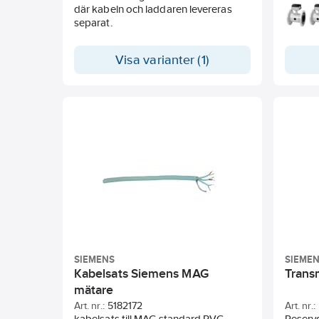
där kabeln och laddaren levereras
FMS500
separat.
MAG510
fläns i
Linerm
Visa varianter (1)
Elektod
Mediet
SIEMENS
SIEME
Kabelsats Siemens MAG
Trans
mätare
Art. nr.:
5182172
Art. nr.:
kabelsats till MAG standard PVC
Reservd