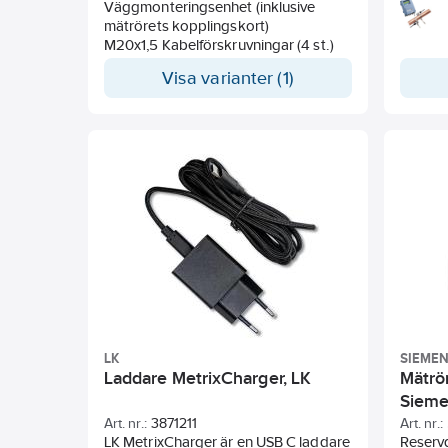
Väggmonteringsenhet (inklusive
energim
mätrörets kopplingskort)
DN700.
M20x1,5 Kabelförskruvningar (4 st.)
stänga 
Kräver
Visa varianter (1)
via Mo
före mä
mätare
Inbyggt
energim
LK
SIEME
Laddare MetrixCharger, LK
Mätrö
Siem
Art. nr.:
3871211
Art. nr.:
LK MetrixCharger är en USB C laddare
Reservd