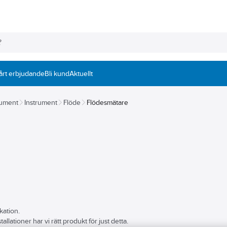
årt erbjudande
Bli kund
Aktuellt
rument
Instrument
Flöde
Flödesmätare
ikation.
llationer har vi rätt produkt för just detta.