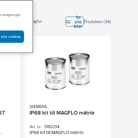
ra navigeringen
Se
alla
ervdel
Bredd
Produkter (34)
filter
 (flänsborrning)
 alla cookies
nning
SIEMENS
67
IP68 kit till MAGFLO mätrör
Art. nr.:
5182214
IP68 kit till MAGFLO mätrör