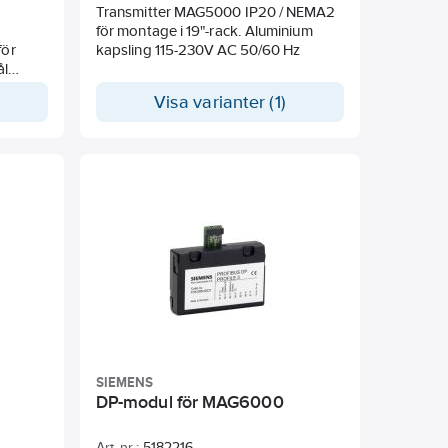
Transmitter MAG5000 IP20 / NEMA2
för montage i 19"-rack. Aluminium
för
kapsling 115-230V AC 50/60 Hz
ål
Visa varianter (1)
SIEMENS
DP-modul för MAG6000
Art. nr.:
5182216