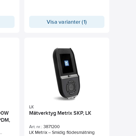
ter
Visa varianter (1)
LK
100W
Mätverktyg Metrix SKP, LK
PDM,
Art. nr.:
3871200
LK Metrix – Smidig flödesmätning