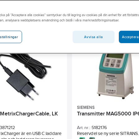
men om det skulle vara så att du inte hittar det du söker
för att hjälpa dig att hitta rätt produkt.
cka på "Acceptera alla cookies" samtycker du till lagring av cookies på din enhet för att förbätt
en, analysera webbplatsens användning och bistå i våra marknadsföringsinsatser.
andidatämne
Byggvarubedömningen
Anslutning
Res
Tillbehör
Typ av tillbehör/reservdel
Tryckklass fläns
Avvisa alla
Acceptera
ställningar
Foder mätrör
Ytskydd
Bygglängd
Matningsspä
SIEMENS
 MetrixChargerCable, LK
Transmitter MAG5000 IP
3871212
Art. nr.:
5182176
ixCharger är en USB C laddare
Reservdel se ny serie SITRANS