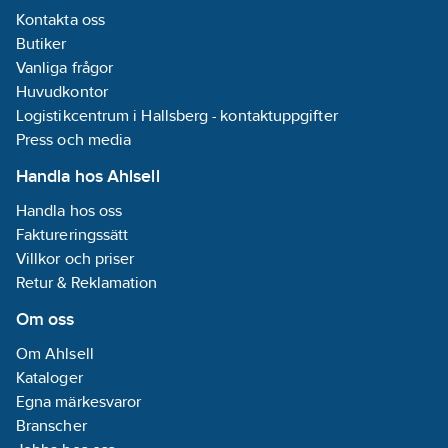
Gateway ™ och med
Kontakta oss
tredjepartscertifierade
Butiker
system som använder
Zigbee-teknik.
Vanliga frågor
Danfoss Ally ™
Huvudkontor
radiatortermostat är
Logistikcentrum i Hallsberg - kontaktuppgifter
enkel att installera på
bara 30 sekunder!
Press och media
Adaptrar finns
tillgängliga för alla
Handla hos Ahlsell
termostatventiler som
tillverkas av Danfoss
Handla hos oss
och de flesta andra
Faktureringssätt
tillverkare av
Villkor och priser
radiatorventiler.
Retur & Reklamation
Om oss
Om Ahlsell
Kataloger
Egna märkesvaror
Branscher