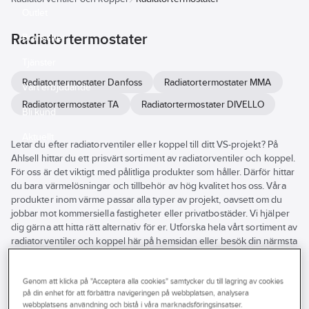
Outlet
Radiatortermostater
Branscher
Tjänster
Radiatortermostater Danfoss
Radiatortermostater MMA
Vårt erbjudande
Radiatortermostater TA
Radiatortermostater DIVELLO
Bli kund
Aktuellt
Letar du efter radiatorventiler eller koppel till ditt VS-projekt? På
Ahlsell hittar du ett prisvärt sortiment av radiatorventiler och koppel.
För oss är det viktigt med pålitliga produkter som håller. Därför hittar
du bara värmelösningar och tillbehör av hög kvalitet hos oss. Våra
produkter inom värme passar alla typer av projekt, oavsett om du
jobbar mot kommersiella fastigheter eller privatbostäder. Vi hjälper
dig gärna att hitta rätt alternativ för er. Utforska hela vårt sortiment av
radiatorventiler och koppel här på hemsidan eller besök din närmsta
Ahlsellbutik.
Se
alla
Genom att klicka på "Acceptera alla cookies" samtycker du till lagring av cookies
Varumärke
Lagerförd
Produkter (64)
på din enhet för att förbättra navigeringen på webbplatsen, analysera
filter
webbplatsens användning och bistå i våra marknadsföringsinsatser.