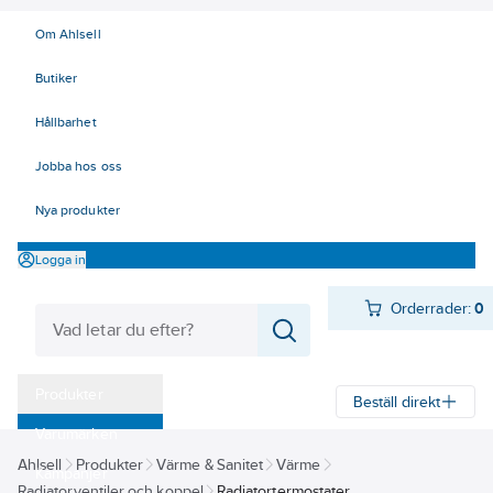
Om Ahlsell
Butiker
Hållbarhet
Jobba hos oss
Nya produkter
Logga in
Orderrader:
0
Produkter
Beställ direkt
Varumärken
Ahlsell
Produkter
Värme & Sanitet
Värme
Kampanjer
Radiatorventiler och koppel
Radiatortermostater