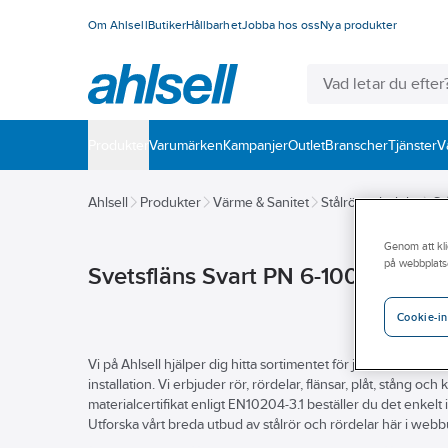
Om Ahlsell
Butiker
Hållbarhet
Jobba hos oss
Nya produkter
Produkter
Varumärken
Kampanjer
Outlet
Branscher
Tjänster
V
Ahlsell
Produkter
Värme & Sanitet
Stålrör och delar
St
Genom att kli
på webbplats
Svetsfläns Svart PN 6-100
Cookie-in
Vi på Ahlsell hjälper dig hitta sortimentet för just ditt behov a
installation. Vi erbjuder rör, rördelar, flänsar, plåt, stång och
materialcertifikat enligt EN10204-3.1 beställer du det enkel
Utforska vårt breda utbud av stålrör och rördelar här i webb