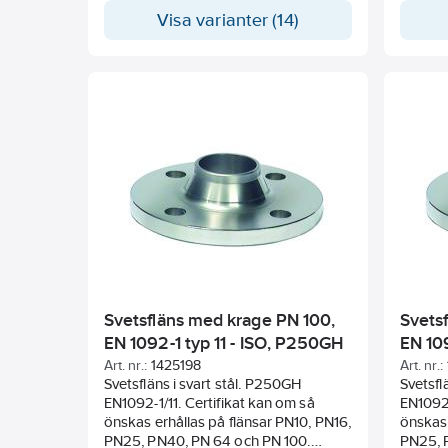
Certifikat måste begäras vid
Certifi
Visa varianter (14)
beställningstillfället! Mått i mm.
beställn
Svetsfläns med krage PN 100,
Svets
EN 1092-1 typ 11 - ISO, P250GH
EN 10
Art. nr.:
1425198
Art. nr.:
Svetsfläns i svart stål. P250GH
Svetsfläns
EN1092-1/11. Certifikat kan om så
EN1092-
önskas erhållas på flänsar PN10, PN16,
önskas 
PN25, PN40, PN 64 och PN 100.
PN25, 