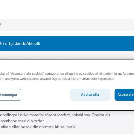
årt erbjudande
Aktuellt
ålrördelar
Svetsfläns Svart PN 6-100
cka på "Acceptera alla cookies" samtycker du till lagring av cookies på din enhet för att förbätt
en, analysera webbplatsens användning och bistå i våra marknadsföringsinsatser.
Avvisa alla
Acceptera
ställningar
v stålrör och rördelar. I vårt sortiment hittar du allt som behövs för er
 kopplingar i olika material såsom rostfritt, kolstål osv. Önskar du
t i samband med din order.
utiken eller besök din närmsta Ahlsellbutik.