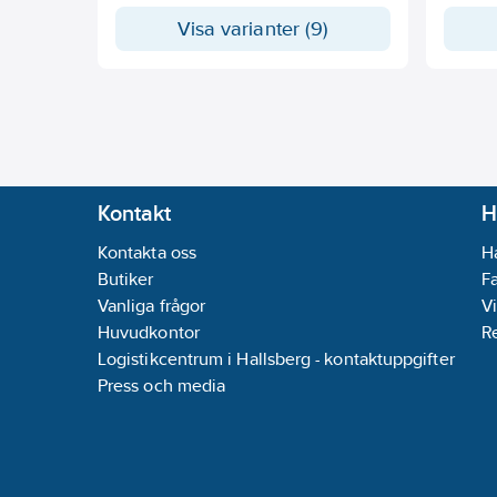
Certifikat måste begäras vid
Certifi
Visa varianter (9)
beställningstillfället! Mått i mm
beställn
Kontakt
H
Kontakta oss
H
Butiker
F
Vanliga frågor
Vi
Huvudkontor
R
Logistikcentrum i Hallsberg - kontaktuppgifter
Press och media