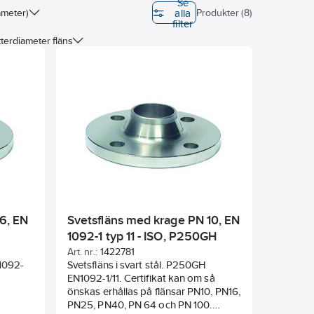
Se
alla
ameter)
Produkter (8)
filter
tterdiameter fläns
er
6, EN
Svetsfläns med krage PN 10, EN
1092-1 typ 11 - ISO, P250GH
Art. nr.:
1422781
N1092-
Svetsfläns i svart stål. P250GH
EN1092-1/11. Certifikat kan om så
önskas erhållas på flänsar PN10, PN16,
PN25, PN40, PN 64 och PN 100.