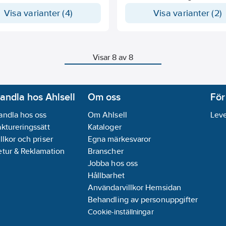
kat måste begäras vid
beställningstillfället! Mått i mm.
Visa varianter (4)
Visa varianter (2)
ingstillfället! Mått i mm.
Visar 8 av 8
andla hos Ahlsell
Om oss
För
andla hos oss
Om Ahlsell
Leve
aktureringssätt
Kataloger
llkor och priser
Egna märkesvaror
etur & Reklamation
Branscher
Jobba hos oss
Hållbarhet
Användarvillkor Hemsidan
Behandling av personuppgifter
Cookie-inställningar