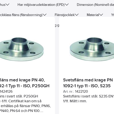
hus
Har miljövarudeklaration (EPD)
Dimension (Nominell di
ckklass fläns (flänsborrning)
Flänstjocklek
Material
Y
l)
Flänstyp
Anslutning gängad fläns
Vridet hålmönst
fläns med krage PN 40,
Svetsfläns med krage PN 
92-1 Typ 11 - ISO, P250GH
1092-1 typ 11 - ISO, S235
1424126
Art. nr.:
1422120
äns i svart stål. P250GH
Svetsfläns i svart stål. S235 E
1/11. Certifikat kan om så
1/11. Mått i mm.
erhållas på flänsar PN10, PN16,
PN40, PN 64 och PN 100.