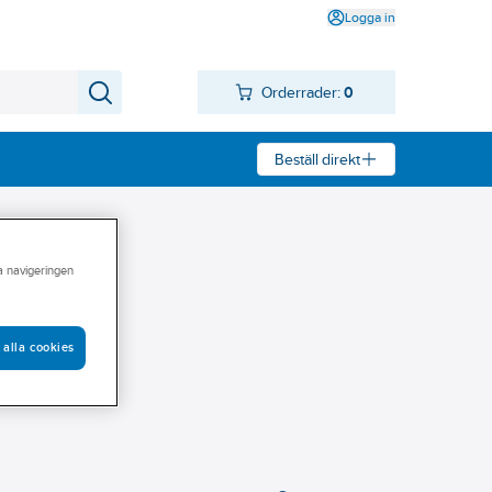
Logga in
Orderrader:
0
Beställ direkt
ra navigeringen
 alla cookies