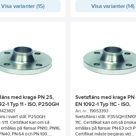
kat måste begäras vid
Visa varianter (15)
Visa varianter (14)
ingstillfället! Mått i mm.
fläns med krage PN 25,
Svetsfläns med krage PN 
92-1 Typ 11 - ISO, P250GH
EN 1092-1 Typ 11C - ISO,
P355QH
1423821
Art. nr.:
19053393
 i svart stål. P250GH
Svetsfläns i stål. P355QH EN10
1/11. Certifikat kan om så
11C. Certifikat kan om så önsk
erhållas på flänsar PN10, PN16,
erhållas på flänsar PN 63 och 
PN40, PN 64 och PN 100.
Certifikat måste begäras vid