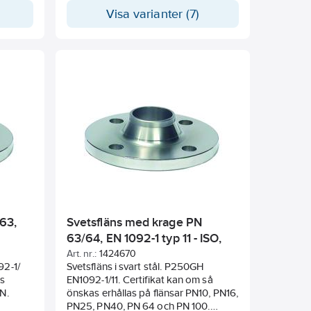
Certifikat måste begäras vid
Visa varianter (7)
beställningstillfället! Mått i mm.
63,
Svetsfläns med krage PN
63/64, EN 1092-1 typ 11 - ISO,
P250GH
Art. nr.:
1424670
92-1/
Svetsfläns i svart stål. P250GH
as
EN1092-1/11. Certifikat kan om så
PN.
önskas erhållas på flänsar PN10, PN16,
PN25, PN40, PN 64 och PN 100.