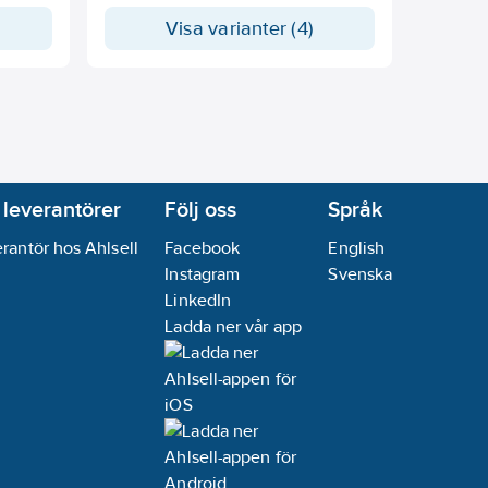
Certifikat måste begäras vid
Visa varianter (4)
beställningstillfället! Mått i mm.
 leverantörer
Följ oss
Språk
rantör hos Ahlsell
Facebook
English
Instagram
Svenska
LinkedIn
Ladda ner vår app