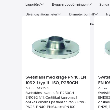
Lagerförd
Byggvarubedömningen
Sunda 
Utvändig rördiameter
Diameter bulthål
Try
Antal bulthål
Vikt
Delningscirkel (Pitchcirke
Svetsfläns med krage PN 16, EN
Svets
1092-1 typ 11 - ISO, P250GH
EN 10
Art. nr.:
1423169
Art. nr.:
Svetsfläns i svart stål. P250GH
Svetsfl
EN1092-1/11. Certifikat kan om så
EN1092-
önskas erhållas på flänsar PN10, PN16,
önskas 
PN25, PN40, PN 64 och PN 100.
PN25, 