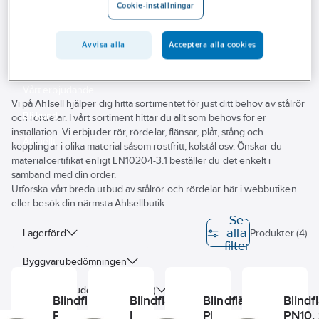
Cookie-inställningar
Outlet
Blindflänsar
Branscher
Avvisa alla
Acceptera alla cookies
Tjänster
Vårt erbjudande
Vi på Ahlsell hjälper dig hitta sortimentet för just ditt behov av stålrör
Bli kund
och rördelar. I vårt sortiment hittar du allt som behövs för er
installation. Vi erbjuder rör, rördelar, flänsar, plåt, stång och
Aktuellt
kopplingar i olika material såsom rostfritt, kolstål osv. Önskar du
materialcertifikat enligt EN10204-3.1 beställer du det enkelt i
samband med din order.
Utforska vårt breda utbud av stålrör och rördelar här i webbutiken
eller besök din närmsta Ahlsellbutik.
Se
alla
Lagerförd
Produkter (4)
filter
Byggvarubedömningen
Har miljövarudeklaration (EPD)
Blindfläns
Blindfläns
Blindfläns
Blindf
PN16, SS-
PN40,
PN 6, SS-
PN10, 
Sunda hus
Egenskap