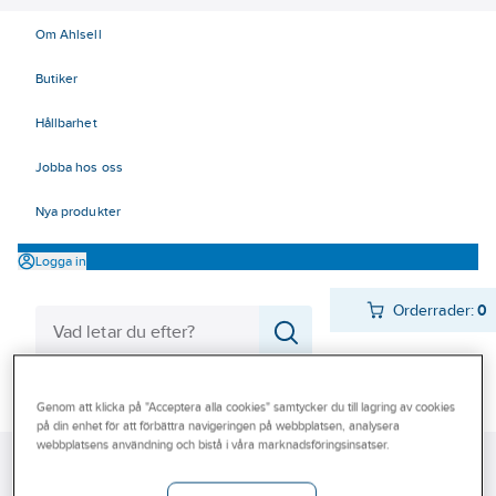
Om Ahlsell
Butiker
Hållbarhet
Jobba hos oss
Nya produkter
Logga in
Orderrader:
0
Produkter
Beställ direkt
Genom att klicka på "Acceptera alla cookies" samtycker du till lagring av cookies
på din enhet för att förbättra navigeringen på webbplatsen, analysera
Varumärken
webbplatsens användning och bistå i våra marknadsföringsinsatser.
Ahlsell
Produkter
Värme & Sanitet
Stålrör och delar
Kampanjer
Stålrördelar
Blindflänsar