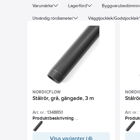
Varumärke
Lagerförd
Byggvarubedömni
Utvändig rördiameter
Väggtjocklek/Godstjocklek
NORDICFLOW
NORDI
Stålrör, grå, gängade, 3 m
Stålrö
Art. nr.:
1348851
Art. nr.:
Produktbeskrivning
Produk
NordicFlow® gängade rör av kolstål
Nordic
S195T är tillverkade enligt EN 10255.
S195T ä
Rören är kallformade, längdsvetsade
Rören ä
Visa varianter (4)