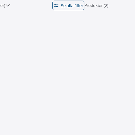
Se alla filter
er)
Produkter (2)