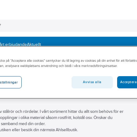
årt erbjudande
Aktuellt
cka på "Acceptera alla cookies" samtycker du till lagring av cookies på din enhet för att förbätt
ålgängrör
Grå
en, analysera webbplatsens användning och bistå i våra marknadsföringsinsatser.
Avvisa alla
Acceptera
ställningar
v stålrör och rördelar. I vårt sortiment hittar du allt som behövs för er
 kopplingar i olika material såsom rostfritt, kolstål osv. Önskar du
t i samband med din order.
utiken eller besök din närmsta Ahlsellbutik.