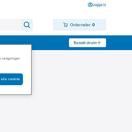
Logga in
Orderrader:
0
Beställ direkt
ra navigeringen
 alla cookies