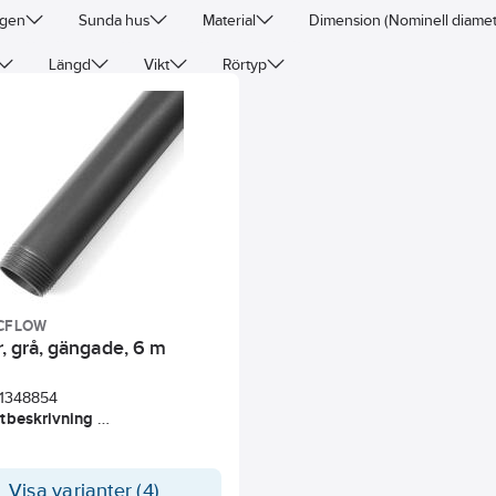
ngen
Sunda hus
Material
Dimension (Nominell diamet
Längd
Vikt
Rörtyp
CFLOW
r, grå, gängade, 6 m
1348854
tbeskrivning
Flow® gängade rör av kolstål
r tillverkade enligt EN 10255.
r kallformade, längdsvetsade
Visa varianter (4)