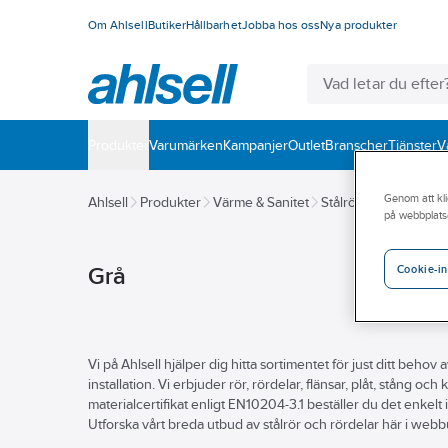
Om Ahlsell
Butiker
Hållbarhet
Jobba hos oss
Nya produkter
Produkter
Varumärken
Kampanjer
Outlet
Branscher
Tjänster
V
Genom att kli
Ahlsell
Produkter
Värme & Sanitet
Stålrör och delar
St
på webbplats
Grå
Cookie-in
Vi på Ahlsell hjälper dig hitta sortimentet för just ditt behov a
installation. Vi erbjuder rör, rördelar, flänsar, plåt, stång och
materialcertifikat enligt EN10204-3.1 beställer du det enkel
Utforska vårt breda utbud av stålrör och rördelar här i webb