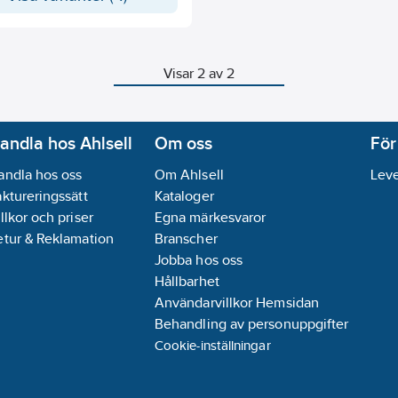
cisionskapade. De har en C-
(friktionskoefficient) på 130 och
iksgängade i enlighet med ISO
10226-1/EN10226-2. Rören är
Visar 2 av 2
de och våtmålade i grått (RAL
ed minst 30 μm tjocklek för
vitetsklass C1 och C2.
lass PN16.
xt
andla hos Ahlsell
Om oss
För
: Ledningar av svetsade
andla hos oss
Om Ahlsell
Leve
ningsområden:
aktureringssätt
Kataloger
klersystem
llkor och priser
Egna märkesvaror
stallationer
etur & Reklamation
Branscher
me
Jobba hos oss
luftssystem
Hållbarhet
vitetsklass:
Användarvillkor Hemsidan
vitetsklasser C1 och C2.
Behandling av personuppgifter
nnande:
Flow® rören är bedömda av
Cookie-inställningar
us och
rubedömningen.