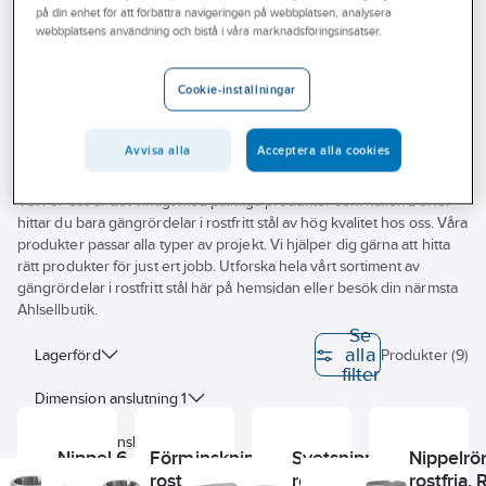
på din enhet för att förbättra navigeringen på webbplatsen, analysera
Outlet
webbplatsens användning och bistå i våra marknadsföringsinsatser.
Nipplar rostfria
Branscher
Cookie-inställningar
Tjänster
Vårt erbjudande
Avvisa alla
Acceptera alla cookies
Letar du efter gängrördelar i rostfritt stål till ditt VS-projekt? På
Aktuellt
Ahlsell hittar du ett noga utvalt sortiment av stålrör och delar inom
VS. För oss är det viktigt med pålitliga produkter som håller. Därför
hittar du bara gängrördelar i rostfritt stål av hög kvalitet hos oss. Våra
produkter passar alla typer av projekt. Vi hjälper dig gärna att hitta
rätt produkter för just ert jobb. Utforska hela vårt sortiment av
gängrördelar i rostfritt stål här på hemsidan eller besök din närmsta
Ahlsellbutik.
Se
alla
Lagerförd
Produkter (9)
filter
Dimension anslutning 1
Dimension anslutning 2
Nippel 6-kant
Förminskningsnippel
Svetsnippel,
Nippelrör
rostfria, R-207,
rostfria, R-209, EN
rostfria, R-208,
rostfria, 
Utvändig rördiameter anslutning 1