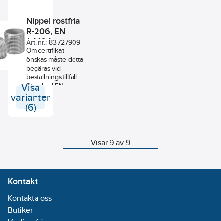
Nippel rostfria
R-206, EN
1.4404
Art. nr.:
83727909
Om certifikat
önskas måste detta
begäras vid
beställningstillfället.
Visa
Standard EN
10241:2000.
varianter
(6)
Visar 9 av 9
Kontakt
Kontakta oss
Butiker