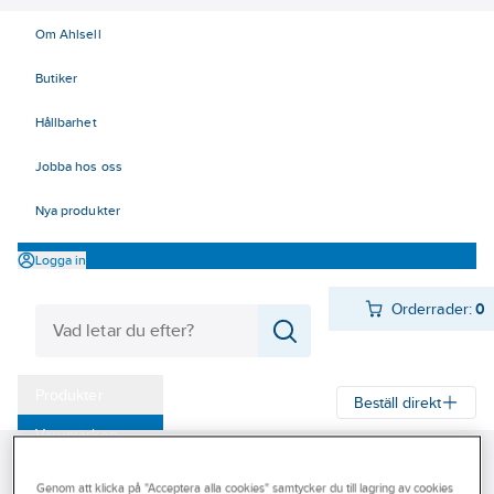
Om Ahlsell
Butiker
Hållbarhet
Jobba hos oss
Nya produkter
Logga in
Orderrader:
0
Produkter
Beställ direkt
Varumärken
Ahlsell
Produkter
Värme & Sanitet
Stålrör och delar
Kampanjer
Genom att klicka på "Acceptera alla cookies" samtycker du till lagring av cookies
Gängrördelar Rostfria
Nipplar rostfria