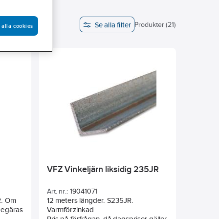
Se alla filter
d
Produkter (21)
 alla cookies
VFZ Vinkeljärn liksidig 235JR
Art. nr.:
19041071
R. Om
12 meters längder. S235JR.
 begäras
Varmförzinkad
Pris på förfrågan, då dagspriser gäller