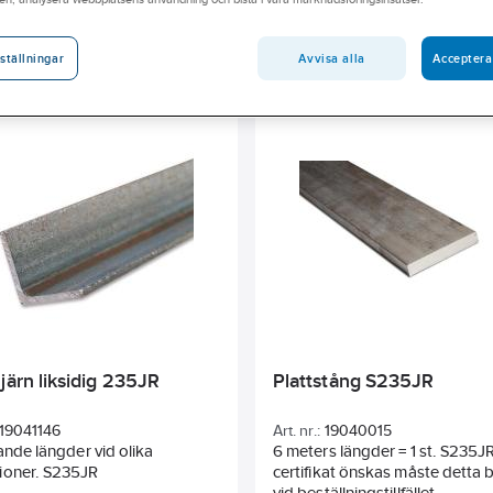
 närmsta Ahlsellbutik.
Material
Materialkvalitet
Yttre profilbredd
Höj
Avvisa alla
Acceptera
ställningar
Profilform
Ytskydd
järn liksidig 235JR
Plattstång S235JR
19041146
Art. nr.:
19040015
rande längder vid olika
6 meters längder = 1 st. S235J
ioner. S235JR
certifikat önskas måste detta
vid beställningstillfället