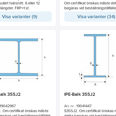
lärt tvärsnitt. 6 eller 12
Om certifikat önskas måste de
längder. FRP=1 st.
begäras vid beställningstillfälle
Visa varianter (9)
Visa varianter (34)
alk 355J2
IPE-Balk 355J2
19042967
Art. nr.:
19041447
. Om certifikat önskas måste
S355J2. Om certifikat önskas
egäras vid beställningstillfället.
detta begäras vid beställningstil