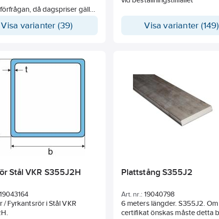
 förfrågan, då dagspriser gäller
kta din säljare för pris.
Visa varianter (39)
Visa varianter (149
lrör Stål VKR S355J2H
Plattstång S355J2
19043164
Art. nr.:
19040798
r / Fyrkantsrör i Stål VKR
6 meters längder. S355J2. Om
2H.
certifikat önskas måste detta