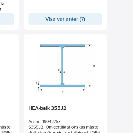
tta
t.
Visa varianter (7)
HEA-balk 355J2
Art. nr.:
19042757
 måste
S355J2. Om certifikat önskas måste
lfället.
detta begäras vid beställningstillfället.