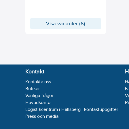
Visa varianter (6)
Kontakt
H
Kontakta oss
H
Butiker
F
Vanliga frågor
Vi
Huvudkontor
R
Logistikcentrum i Hallsberg - kontaktuppgifter
Press och media