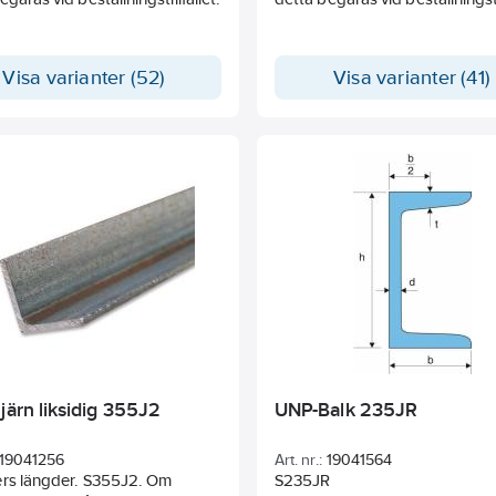
Visa varianter (52)
Visa varianter (41)
järn liksidig 355J2
UNP-Balk 235JR
19041256
Art. nr.:
19041564
ers längder. S355J2. Om
S235JR