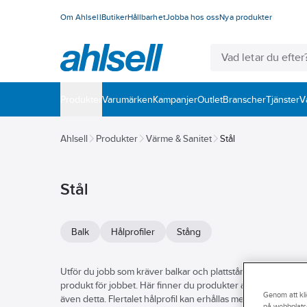
Om Ahlsell
Butiker
Hållbarhet
Jobba hos oss
Nya produkter
Produkter
Varumärken
Kampanjer
Outlet
Branscher
Tjänster
V
Ahlsell
Produkter
Värme & Sanitet
Stål
Stål
Balk
Hålprofiler
Stång
Utför du jobb som kräver balkar och plattstång av stål inom by
produkt för jobbet. Här finner du produkter av stål som t-stå
Genom att kli
även detta. Flertalet hålprofil kan erhållas med certifikat om 
på webbplats