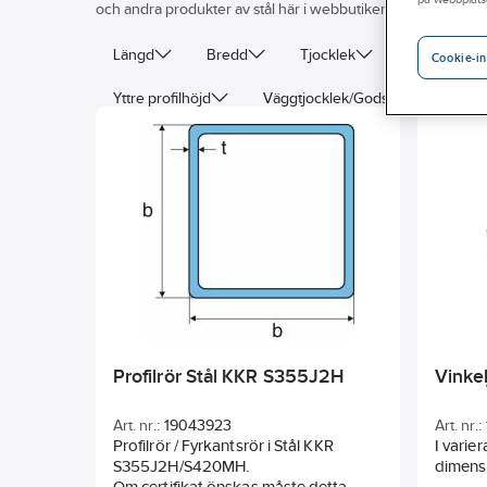
och andra produkter av stål här i webbutiken eller besök din
Längd
Bredd
Tjocklek
Dimension
Cookie-in
Yttre profilhöjd
Väggtjocklek/Godstjocklek
Profilrör Stål KKR S355J2H
Vinkel
Art. nr.:
19043923
Art. nr.:
Profilrör / Fyrkantsrör i Stål KKR
I varie
S355J2H/S420MH.
dimens
Om certifikat önskas måste detta