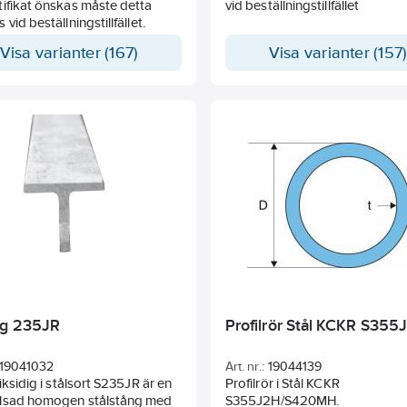
ifikat önskas måste detta
vid beställningstillfället
vid beställningstillfället.
Visa varianter (167)
Visa varianter (157
ng 235JR
Profilrör Stål KCKR S355
19041032
Art. nr.:
19044139
liksidig i stålsort S235JR är en
Profilrör i Stål KCKR
lsad homogen stålstång med
S355J2H/S420MH.