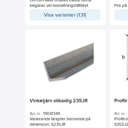
begäras vid beställningstillfället.
Pris på
– konta
Visa varianter (131)
Vinkeljärn oliksidig 235JR
Profi
Art. nr.:
19041349
Art. nr.:
Varierande längder beroende på
Profilrö
dimension. S235JR
S355J