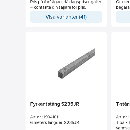
Pris på förfrågan, då dagspriser gäller
Om cert
– kontakta din säljare för pris.
begäras 
Visa varianter (41)
Fyrkantstång S235JR
T-stå
Art. nr.:
19041011
Art. nr.:
6 meters längder. S235JR
T-balk 
varmva