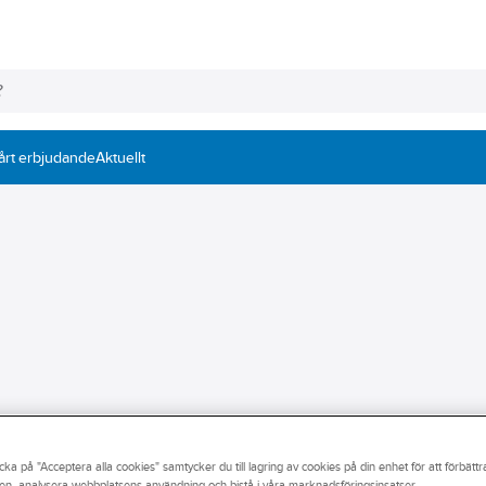
årt erbjudande
Aktuellt
gg- eller verkstadsindustri? Vi på Ahlsell hjälper dig hitta rätt
ng, rundstång, vinkelstång och u-stång. Söker du hålprofiler hittar du
cka på "Acceptera alla cookies" samtycker du till lagring av cookies på din enhet för att förbätt
du anger detta vid köptillfället. Utforska vårt breda utbud av balkar
en, analysera webbplatsens användning och bistå i våra marknadsföringsinsatser.