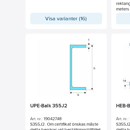
rektangu
meters 
Visa varianter (16)
UPE-Balk 355J2
HEB-B
Art. nr.:
19042748
Art. nr.:
S355J2. Om certifikat önskas måste
S355J2
detta begäras vid beställningstillfället.
detta b