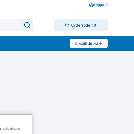
Logga in
Orderrader:
0
Beställ direkt
ra navigeringen