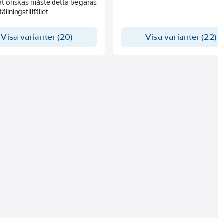
kat önskas måste detta begäras
ällningstillfället.
 förfrågan, då dagspriser gäller
Visa varianter (20)
Visa varianter (22)
kta din säljare för pris.