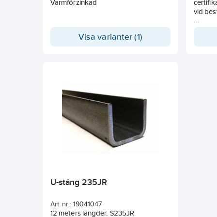
Varmförzinkad
certifi
vid best
Pris på
Visa varianter (1)
– konta
U-stång 235JR
Art. nr.:
19041047
12 meters längder. S235JR