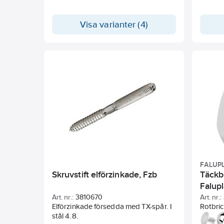
Visa varianter (4)
FALUP
Skruvstift elförzinkade, Fzb
Täckbr
Falupl
Art. nr.:
3810670
Art. nr.:
Elförzinkade försedda med TX-spår. I
Rotbric
stål 4.8.