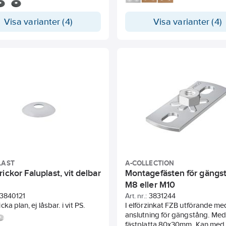
Inget borrande för skruv i lätt
eller hårt kakel.
Visa varianter (4)
Visa varianter (4)
LAST
A-COLLECTION
ickor Faluplast, vit delbar
Montagefästen för gängs
M8 eller M10
3840121
Art. nr.:
3831244
ka plan, ej låsbar. i vit PS.
I elförzinkat FZB utförande me
anslutning för gängstång. Me
fästplatta 80x30mm. Kan med 