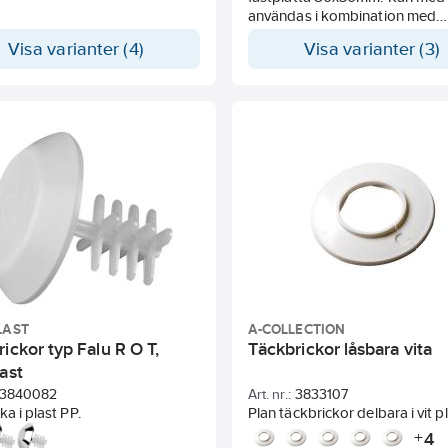
användas i kombination med
gummiklädda och
Visa varianter (4)
Visa varianter (3)
vibrationsdämapnde klammer.
Elförzinkat stål FZB är en elekt
efterbehandling av produkten
8-12 μm.
LAST
A-COLLECTION
ickor typ Falu R O T,
Täckbrickor låsbara vita
ast
3840082
Art. nr.:
3833107
ka i plast PP.
Plan täckbrickor delbara i vit pl
4
+