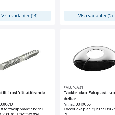
Visa varianter (14)
Visa varianter (2)
FALUPLAST
tift i rostfritt utförande
Täckbrickor Faluplast, kr
delbar
3810619
Art. nr.:
3840065
ift för takupphängning för
Täckbricka plan, ej låsbar förk
naler, rör, traverser osv.
PP.