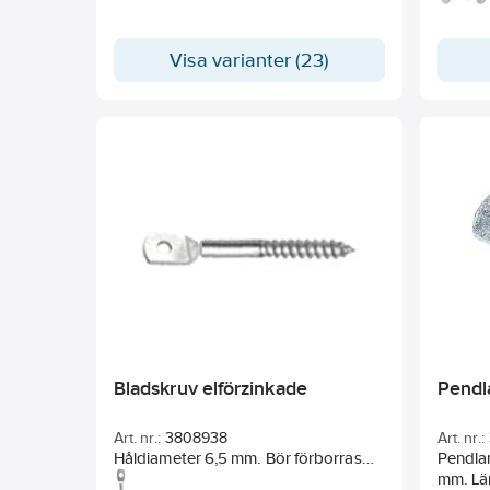
Visa varianter (23)
Bladskruv elförzinkade
Pendl
Art. nr.:
3808938
Art. nr.:
Håldiameter 6,5 mm. Bör förborras
Pendlar
före montering i trä.
mm. Lä