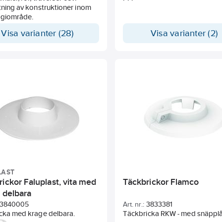
tning av konstruktioner inom
rgiområde.
Visa varianter (28)
Visa varianter (2)
LAST
ickor Faluplast, vita med
Täckbrickor Flamco
 delbara
3840005
Art. nr.:
3833381
icka med krage delbara.
Täckbricka RKW - med snäpplå