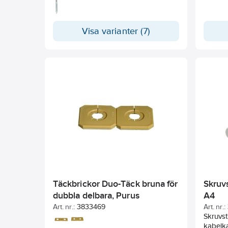
Visa varianter (7)
Täckbrickor Duo-Täck bruna för
Skruvs
dubbla delbara, Purus
A4
Art. nr.:
3833469
Art. nr.:
Skruvst
kabelka