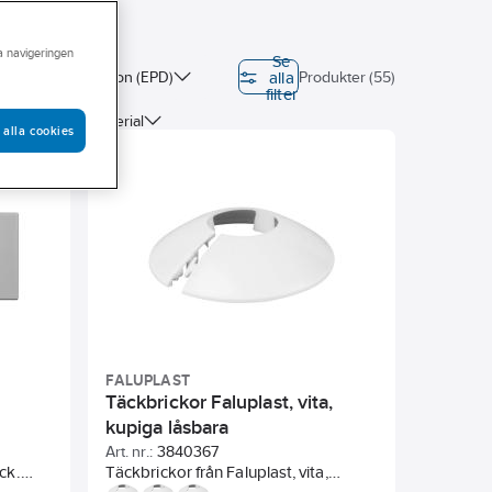
ra navigeringen
Se
alla
miljövarudeklaration (EPD)
Produkter (55)
filter
entrum
Material
 alla cookies
M)
Materialkvalitet
FALUPLAST
Täckbrickor Faluplast, vita,
kupiga låsbara
Art. nr.:
3840367
ck.
Täckbrickor från Faluplast, vita,