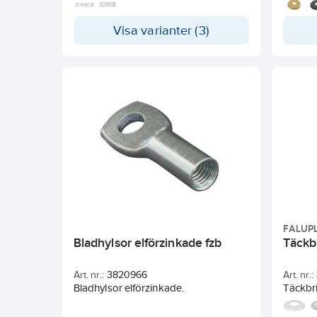
med dubbelhäftande tejp för en
borrfri och enkel montering.
Rörtäckbrickan är avsedd för två rör
Visa varianter (3)
och kan monteras i efterhand då
brickorna är delbara.
FALUP
Bladhylsor elförzinkade fzb
Täckbr
Art. nr.:
3820966
Art. nr.:
Bladhylsor elförzinkade.
Täckbric