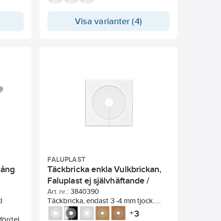
spräckt
kupiga och låsbara.
Visa varianter (4)
FALUPLAST
tång
Täckbricka enkla Vulkbrickan,
Faluplast ej självhäftande /
delbara
Art. nr.:
3840390
d
Täckbricka, endast 3 -4 mm tjock.
d
Inget borrande för skruv i lättspräckt
3
+
fördel
eller hårt kakel.