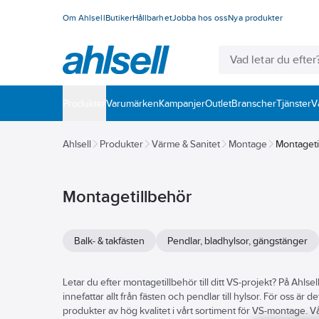
Om Ahlsell
Butiker
Hållbarhet
Jobba hos oss
Nya produkter
Produkter
Varumärken
Kampanjer
Outlet
Branscher
Tjänster
V
Ahlsell
Produkter
Värme & Sanitet
Montage
Montageti
Montagetillbehör
Balk- & takfästen
Pendlar, bladhylsor, gängstänger
Letar du efter montagetillbehör till ditt VS-projekt? På Ahlse
innefattar allt från fästen och pendlar till hylsor. För oss är 
produkter av hög kvalitet i vårt sortiment för VS-montage. V