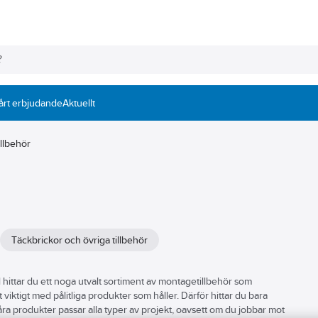
årt erbjudande
Aktuellt
llbehör
Täckbrickor och övriga tillbehör
ll hittar du ett noga utvalt sortiment av montagetillbehör som
det viktigt med pålitliga produkter som håller. Därför hittar du bara
åra produkter passar alla typer av projekt, oavsett om du jobbar mot