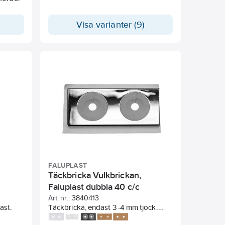
Visa varianter (9)
rolytisk
 med ca
FALUPLAST
Täckbricka Vulkbrickan,
Faluplast dubbla 40 c/c
Art. nr.:
3840413
ast.
Täckbricka, endast 3 -4 mm tjock.
Inget borrande för skruv i lättspräckt