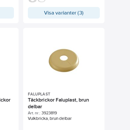
plast.
Visa varianter (3)
FALUPLAST
ickor
Täckbrickor Faluplast, brun
delbar
Art. nr.:
3923819
Vulkbricka, brun delbar