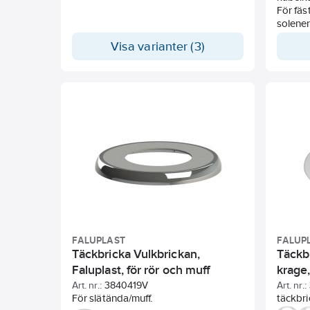
För fäs
solene
Visa varianter (3)
FALUPLAST
FALUP
Täckbricka Vulkbrickan,
Täckbr
Faluplast, för rör och muff
krage,
Art. nr.:
3840419V
Art. nr.:
För slätända/muff.
täckbr