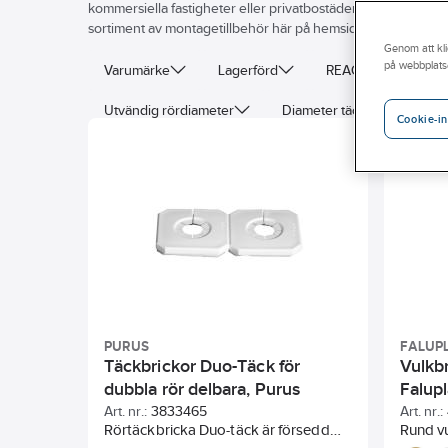
kommersiella fastigheter eller privatbostäder. Vi hjälper dig gä
sortiment av montagetillbehör här på hemsidan eller besök d
Genom att kli
på webbplats
Varumärke
Lagerförd
REACH – Fri från K
Utvändig rördiameter
Diameter täckbricka/-rosett
Cookie-in
Bredd bricka/rosett
Form
Färg
Höjd
Längd bricka/rosett
PURUS
FALUP
Täckbrickor Duo-Täck för
Vulkbr
dubbla rör delbara, Purus
Falupl
Art. nr.:
3833465
Art. nr.:
Rörtäckbricka Duo-täck är försedd
Rund vu