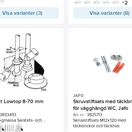
Fjädrande håltappar.
2
+
Visa varianter (3)
Visa varianter (8)
JAFO
tt Lowtop 8-70 mm
Skruvstiftsats med täckbr
för vägghängd WC, Jafo
3833493
Art. nr.:
3825713
ogmassa Sanitets- och
Skruvstiftsats M12x120 med
likon Dana 577.
Art nr 268104.
täckbrickor och täckhuv.