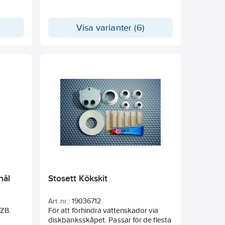
eller hårt kakel.
Visa varianter (6)
hål
Stosett Kökskit
Art. nr.:
19036712
FZB.
För att förhindra vattenskador via
diskbänksskåpet. Passar för de flesta