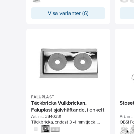
Visa varianter (6)
FALUPLAST
Täckbricka Vulkbrickan,
Stose
Faluplast självhäftande, i enkelt
& dubbelt utförande
Art. nr.:
3840381
Art. nr.:
Täckbricka, endast 3 -4 mm tjock.
OBS! F
Inget borrande för skruv i lättspräckt
byggsi
eller hårt kakel.