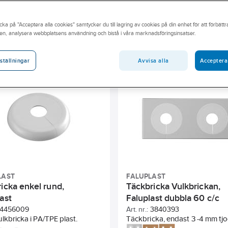
rna att hitta rätt produkter för just ert jobb. Utforska hela vårt
in närmsta Ahlsellbutik.
cka på "Acceptera alla cookies" samtycker du till lagring av cookies på din enhet för att förbätt
en, analysera webbplatsens användning och bistå i våra marknadsföringsinsatser.
andidatämne
Byggvarubedömningen
Sunda hus
Har 
Lämplig för antal rör
Ytskydd
Avstånd centrum till c
Avvisa alla
Acceptera
ställningar
 bricka/rosett
Material bricka/rosett
Storlek gänga metrisk (
LAST
FALUPLAST
icka enkel rund,
Täckbricka Vulkbrickan,
ast
Faluplast dubbla 60 c/c
4456009
Art. nr.:
3840393
lkbricka i PA/TPE plast.
Täckbricka, endast 3 -4 mm tjo