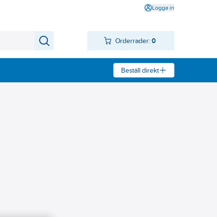
Logga in
Orderrader:
0
Beställ direkt