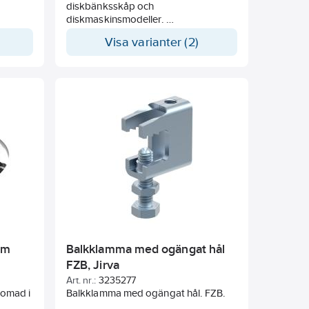
diskbänksskåp och
diskmaskinsmodeller.
Exempel på innehåll, set 1:
Visa varianter (2)
– Radonix tätningsband
– Stosett LowTop (1 st. 45-55, 2 st. 15-
19 och 2 st. 21-26)
– En tub lim Aqua Tät
– E.V.A – tätning för diskmaskinens
rör och kablar
– 3-kantslist för tätning av
diskbänksskåp mot matta
Exempel på innehåll, set 2:
– Radonix tätningsband
– Stosett LowTop (1 st. 45-55, 2 st. 15-
19 och 2 st. 21-26)
– En tub lim Aqua Tät
– E.V.A – tätning för diskmaskinens
rör och kablar
om
Balkklamma med ogängat hål
FZB, Jirva
Art. nr.:
3235277
romad i
Balkklamma med ogängat hål. FZB.