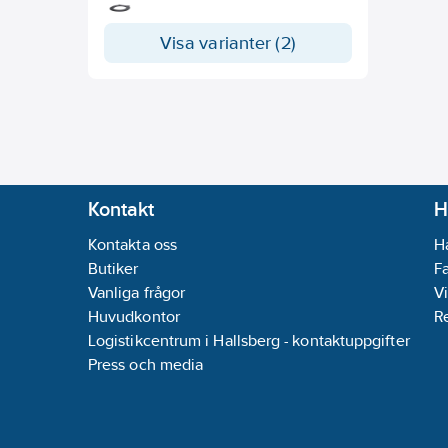
WC-stol S21, tillverkad svart
Polyethylen för högsta robusthet.
Visa varianter (2)
Kontakt
H
Kontakta oss
H
Butiker
F
Vanliga frågor
Vi
Huvudkontor
R
Logistikcentrum i Hallsberg - kontaktuppgifter
Press och media