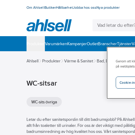
Om Ahlsell
Butiker
Hållbarhet
Jobba hos oss
Nya produkter
Produkter
Varumärken
Kampanjer
Outlet
Branscher
Tjänster
V
Ahlsell
Produkter
Värme & Sanitet
Bad, Dusch, WC och
Genom att kli
på webbplats
WC-sitsar
Cookie-in
WC-sits övriga
Letar du efter sanitetsporslin till ditt badrumsjobb? På Ahlsel
allt från toaletter till urinaler. För oss är det viktigt med p
badrumsinredning av hög kvalitet hos oss. Vårt sanitetsporsl