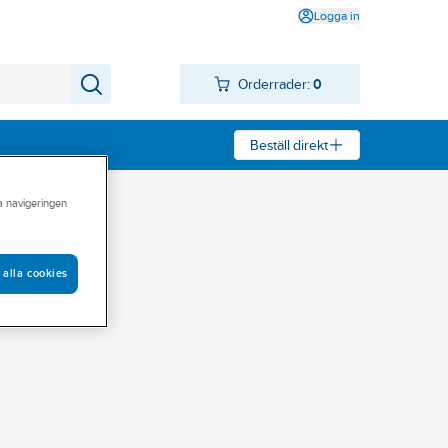
Logga in
Orderrader:
0
Beställ direkt
ra navigeringen
 alla cookies