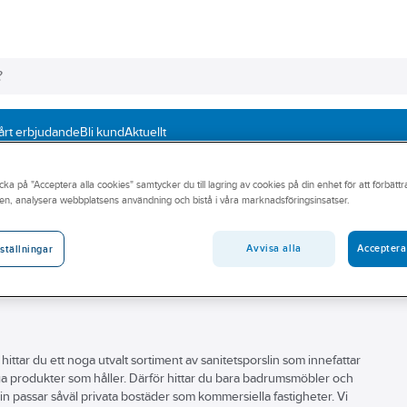
årt erbjudande
Bli kund
Aktuellt
 möbler
Sanitetsporslin
WC-sitsar
cka på "Acceptera alla cookies" samtycker du till lagring av cookies på din enhet för att förbätt
en, analysera webbplatsens användning och bistå i våra marknadsföringsinsatser.
Avvisa alla
Acceptera
ställningar
l hittar du ett noga utvalt sortiment av sanitetsporslin som innefattar
ålitliga produkter som håller. Därför hittar du bara badrumsmöbler och
in passar såväl privata bostäder som kommersiella fastigheter. Vi