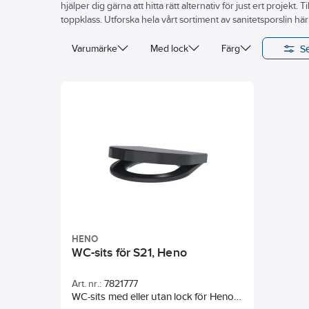
hjälper dig gärna att hitta rätt alternativ för just ert projekt. 
toppklass. Utforska hela vårt sortiment av sanitetsporslin hä
Se
Varumärke
Med lock
Färg
HENO
WC-sits för S21, Heno
Art. nr.:
7821777
WC-sits med eller utan lock för Heno