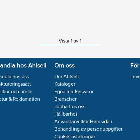
Visar 1 av 1
andla hos Ahlsell
Om oss
För
andla hos oss
Om Ahlsell
Leve
aktureringssätt
Kataloger
llkor och priser
Egna märkesvaror
etur & Reklamation
Branscher
Jobba hos oss
Hållbarhet
Användarvillkor Hemsidan
Behandling av personuppgifter
Cookie-inställningar