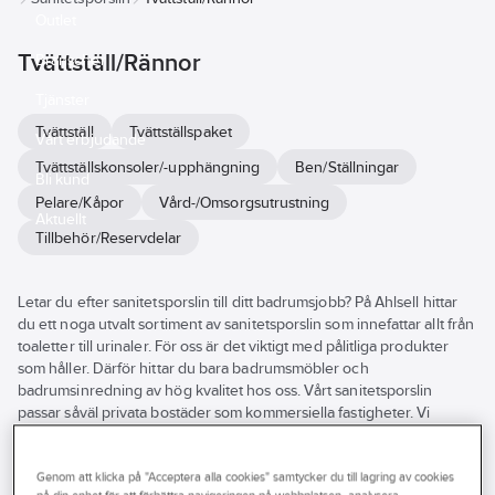
Outlet
Tvättställ/Rännor
Branscher
Tjänster
Tvättställ
Tvättställspaket
Vårt erbjudande
Tvättställskonsoler/-upphängning
Ben/Ställningar
Bli kund
Pelare/Kåpor
Vård-/Omsorgsutrustning
Aktuellt
Tillbehör/Reservdelar
Letar du efter sanitetsporslin till ditt badrumsjobb? På Ahlsell hittar
du ett noga utvalt sortiment av sanitetsporslin som innefattar allt från
toaletter till urinaler. För oss är det viktigt med pålitliga produkter
som håller. Därför hittar du bara badrumsmöbler och
badrumsinredning av hög kvalitet hos oss. Vårt sanitetsporslin
passar såväl privata bostäder som kommersiella fastigheter. Vi
hjälper dig gärna att hitta rätt alternativ för just ert projekt.
Tillsammans ser vi till att ni har rätt produkter för att göra badrum i
toppklass. Utforska hela vårt sortiment av sanitetsporslin här på
Genom att klicka på "Acceptera alla cookies" samtycker du till lagring av cookies