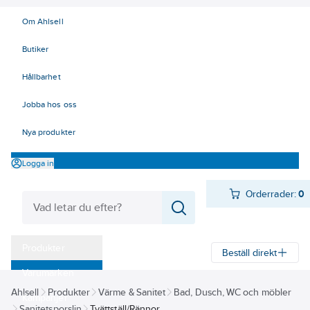
Om Ahlsell
Butiker
Hållbarhet
Jobba hos oss
Nya produkter
Logga in
Orderrader:
0
Produkter
Beställ direkt
Varumärken
Ahlsell
Produkter
Värme & Sanitet
Bad, Dusch, WC och möbler
Kampanjer
Sanitetsporslin
Tvättställ/Rännor