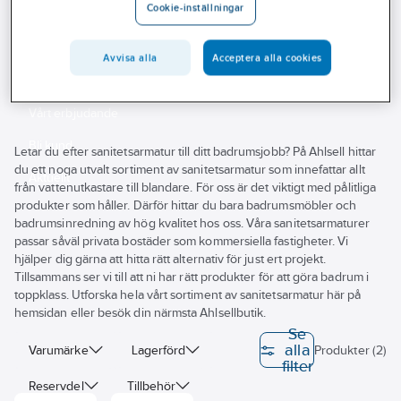
Cookie-inställningar
Outlet
Ventilkäglor och packningar
Ventilkägla, FMM
Branscher
Avvisa alla
Acceptera alla cookies
Ventilkägla, FMM
Tjänster
Vårt erbjudande
Bli kund
Letar du efter sanitetsarmatur till ditt badrumsjobb? På Ahlsell hittar
du ett noga utvalt sortiment av sanitetsarmatur som innefattar allt
Aktuellt
från vattenutkastare till blandare. För oss är det viktigt med pålitliga
produkter som håller. Därför hittar du bara badrumsmöbler och
badrumsinredning av hög kvalitet hos oss. Våra sanitetsarmaturer
passar såväl privata bostäder som kommersiella fastigheter. Vi
hjälper dig gärna att hitta rätt alternativ för just ert projekt.
Tillsammans ser vi till att ni har rätt produkter för att göra badrum i
toppklass. Utforska hela vårt sortiment av sanitetsarmatur här på
hemsidan eller besök din närmsta Ahlsellbutik.
Se
alla
Varumärke
Lagerförd
Produkter (2)
filter
Reservdel
Tillbehör