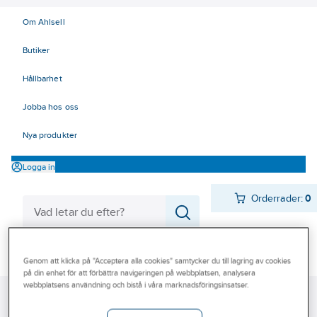
Om Ahlsell
Butiker
Hållbarhet
Jobba hos oss
Nya produkter
Logga in
Orderrader:
0
Produkter
Beställ direkt
Genom att klicka på "Acceptera alla cookies" samtycker du till lagring av cookies
på din enhet för att förbättra navigeringen på webbplatsen, analysera
Varumärken
webbplatsens användning och bistå i våra marknadsföringsinsatser.
Ahlsell
Produkter
Värme & Sanitet
Bad, Dusch, WC och möbler
Kampanjer
Sanitetsarmatur
Reservdelar sanitetsarmatur