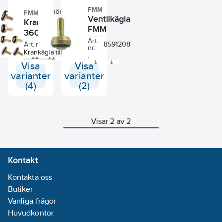
FMM
Typ av tillbehör/reservdel
FMM
Ventilkägla
Krankäglor FMM
FMM
3600, FMM
3600-
Art.
Art. nr.:
8913410
8591208
nr.:
1040, FMM
Krankägla till FMM
.
blandare.
Visa
Visa
varianter
varianter
(4)
(2)
Visar 2 av 2
Kontakt
Kontakta oss
Butiker
Vanliga frågor
Huvudkontor