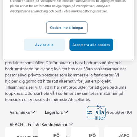
Genom att klicka på "Acceptera alla cookies" samtycker du till lagring av cookies
Outlet
på din enhet för att förbättra navigeringen på webbplatsen, analysera
webbplatsens användning och bistå i våra marknadsföringsinsatser.
Bottenventiler för badkar
Branscher
Tjänster
Cookie-inställningar
Vårt erbjudande
Letar du efter sanitetsarmatur till ditt badrumsjobb? På Ahlsell hittar
Avvisa alla
Acceptera alla cookies
Aktuellt
du ett noga utvalt sortiment av sanitetsarmatur som innefattar allt
från vattenutkastare till blandare. För oss är det viktigt med pålitliga
produkter som håller. Därför hittar du bara badrumsmöbler och
badrumsinredning av hög kvalitet hos oss. Våra sanitetsarmaturer
passar såväl privata bostäder som kommersiella fastigheter. Vi
hjälper dig gärna att hitta rätt alternativ för just ert projekt.
Tillsammans ser vi till att ni har rätt produkter för att göra badrum i
toppklass. Utforska hela vårt sortiment av sanitetsarmatur här på
hemsidan eller besök din närmsta Ahlsellbutik.
Se
alla
Varumärke
Lagerförd
Produkter (10)
filter
REACH – Fri från Kandidatämne
IFÖ
IFÖ
JAFO
Dimension utlopp (Nominell