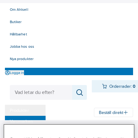
Om Ahlsell
Butiker
Hållbarhet
Jobba hos oss
Nya produkter
Logga in
Orderrader:
0
Produkter
Beställ direkt
Varumärken
Ahlsell
Produkter
Värme & Sanitet
Bad, Dusch, WC och möbler
Kampanjer
Sanitetsarmatur
Bottenventiler
Bottenventiler för badkar