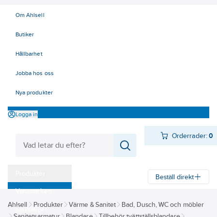
Om Ahlsell
Butiker
Hållbarhet
Jobba hos oss
Nya produkter
Logga in
Orderrader:
0
Produkter
Beställ direkt
Varumärken
Ahlsell
Produkter
Värme & Sanitet
Bad, Dusch, WC och möbler
Kampanjer
Sanitetsarmatur
Blandare
Tillbehör tvättställsblandare