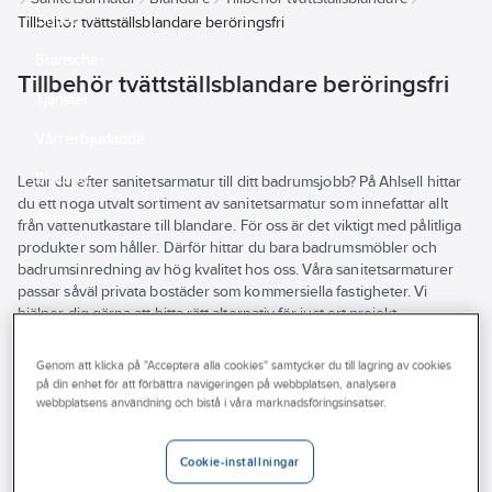
Outlet
Tillbehör tvättställsblandare beröringsfri
Branscher
Tillbehör tvättställsblandare beröringsfri
Tjänster
Vårt erbjudande
Bli kund
Letar du efter sanitetsarmatur till ditt badrumsjobb? På Ahlsell hittar
du ett noga utvalt sortiment av sanitetsarmatur som innefattar allt
Aktuellt
från vattenutkastare till blandare. För oss är det viktigt med pålitliga
produkter som håller. Därför hittar du bara badrumsmöbler och
badrumsinredning av hög kvalitet hos oss. Våra sanitetsarmaturer
passar såväl privata bostäder som kommersiella fastigheter. Vi
hjälper dig gärna att hitta rätt alternativ för just ert projekt.
Tillsammans ser vi till att ni har rätt produkter för att göra badrum i
toppklass. Utforska hela vårt sortiment av sanitetsarmatur här på
Genom att klicka på "Acceptera alla cookies" samtycker du till lagring av cookies
hemsidan eller besök din närmsta Ahlsellbutik.
på din enhet för att förbättra navigeringen på webbplatsen, analysera
Se
webbplatsens användning och bistå i våra marknadsföringsinsatser.
alla
Varumärke
Lagerförd
Produkter (42)
filter
Cookie-inställningar
REACH – Fri från Kandidatämne