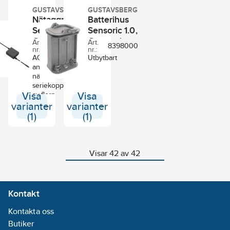
Kopplingssats
blandat vatten.
för Mora
GUSTAVSBERG
GUSTAVSBERG
Nätaggregat
Batterihus
Tronic
Compact.
Sensoric,
Sensoric 1.0,
8553553,
Gustavsberg
Gustavsberg
Art.
Art.
8398045
8398000
Fästplatta för
nr.:
nr.:
Mora Tronic
AC/AD adapter
Utbytbart
Compact.
används för
nätdrift samt vid
seriekoppling
Visa
av flera
Visa
enheter.
varianter
varianter
(1)
(1)
Visar 42 av 42
Kontakt
Kontakta oss
Butiker