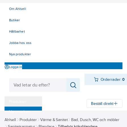
Om Ahlsell
Butiker
Hållbarhet
Jobba hos oss
Nya produkter
Logga in
Orderrader:
0
Produkter
Beställ direkt
Varumärken
Ahlsell
Produkter
Värme & Sanitet
Bad, Dusch, WC och möbler
Kampanjer
Sanitetsarmatur
Blandare
Tillbehör köksblandare