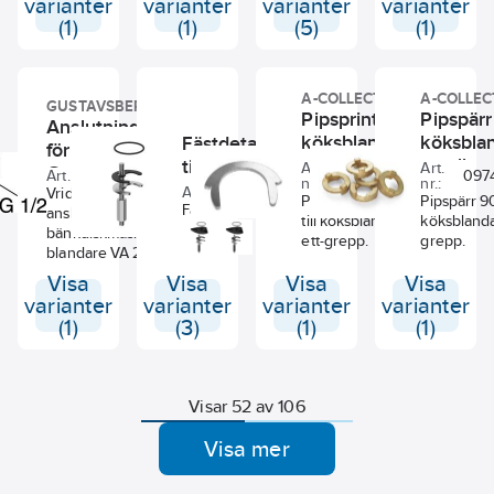
varianter
varianter
varianter
varianter
(1)
(1)
(5)
(1)
A-COLLECTION
A-COLLEC
GUSTAVSBERG
Pipsprint till
Pipspärr 
Anslutningsvinkel
köksblandare,
köksbla
Fästdetaljer
för diskmaskin,
a-collection
a-collec
till Azur Zero,
Art.
Art.
Gustavsberg
Art. nr.:
8303310
0485300M
097
nr.:
nr.:
a-collection
Art. nr.:
8387133
Vridbar
Pipsprint hästsko.
Pipspärr 90
Fästdetaljer för
anslutningsvinkel till
till köksblandare
köksblanda
Azur Zero
bänkdiskmaskin för
ett-grepp.
grepp.
tvättställsblandare
blandare VA 209290.
och köksblandare
Visa
Visa
Visa
Visa
mod 1 & 2.
varianter
varianter
varianter
varianter
(1)
(3)
(1)
(1)
Visar 52 av 106
Visa mer