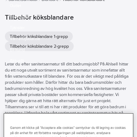
Outlet
Tillbehör köksblandare
Branscher
Tjänster
Tillbehör köksblandare 1-grepp
Vårt erbjudande
Tillbehör köksblandare 2-grepp
Bli kund
Aktuellt
Letar du efter sanitetsarmatur till ditt badrumsjobb? På Ahlsell hittar
du ett noga utvalt sortiment av sanitetsarmatur som innefattar allt
från vattenutkastare till blandare. För oss är det viktigt med pålitliga
produkter som håller. Därför hittar du bara badrumsmöbler och
badrumsinredning av hög kvalitet hos oss. Våra sanitetsarmaturer
passar såväl privata bostäder som kommersiella fastigheter. Vi
hjälper dig gärna att hitta rätt alternativ för just ert projekt.
Tillsammans ser vi till att ni har rätt produkter för att göra badrum i
toppklass. Utforska hela vårt sortiment av sanitetsarmatur här på
hemsidan eller besök din närmsta Ahlsellbutik.
Se
Genom att klicka på "Acceptera alla cookies" samtycker du till lagring av cookies
alla
Varumärke
Lagerförd
Produkter (106)
på din enhet för att förbättra navigeringen på webbplatsen, analysera