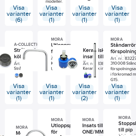
modeller.
greppsblandare,
Visa
Visa
Visa
Visa
13.5x2.75 mm.
varianter
varianter
varianter
varianter
(6)
(1)
(1)
(1)
MORA
MORA
Utloppspip
Ståndarrör 
A-COLLECTION
Strålsamlarinsats
Keramisk
för
förspolni
köksblandare
insats till Azur
köksblandare
och blanda
Art. nr.:
8440571
Art. nr.:
83227
Azur V, a-
Zero, a-
Cera K7,
Kökspip Mora K7
Mora
310008 Stånda
Art. nr.:
8394121
Art. nr.:
8387130
collection
Strålsamlare till
collection
Keramisk insats
U-pip
förspolnings
Mora
köksblandare Azur V.
35mm för
i förkromad m
Födeskapacitet 13.5-
köksblandare och
G15.
15 l/min.
tvättställsblandare
Visa
Visa
Visa
Visa
mod 1 till 4.
varianter
varianter
varianter
varianter
(1)
(1)
(2)
(1)
MORA
MORA
MORA
Stopps
Utloppspip
Insats till
MORA
till pip
för
ONE/MMIX,
Monteringssats
M4x4, 