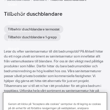
Outlet
Tillbehör duschblandare
Branscher
Tjänster
Tillbehör duschblandare termostat
Vårt erbjudande
Tillbehör duschblandare 1-grepp
Bli kund
Aktuellt
Letar du efter sanitetsarmatur till ditt badrumsjobb? På Ahlsell hittar
du ett noga utvalt sortiment av sanitetsarmatur som innefattar allt
från vattenutkastare till blandare. För oss är det viktigt med pålitliga
produkter som håller. Därför hittar du bara badrumsmöbler och
badrumsinredning av hög kvalitet hos oss. Våra sanitetsarmaturer
passar såväl privata bostäder som kommersiella fastigheter. Vi
hjälper dig gärna att hitta rätt alternativ för just ert projekt.
Tillsammans ser vi till att ni har rätt produkter för att göra badrum i
toppklass. Utforska hela vårt sortiment av sanitetsarmatur här på
hemsidan eller besök din närmsta Ahlsellbutik.
Se
Genom att klicka på "Acceptera alla cookies" samtycker du till lagring av cookies
alla
Varumärke
Lagerförd
Produkter (93)
på din enhet för att förbättra navigeringen på webbplatsen, analysera