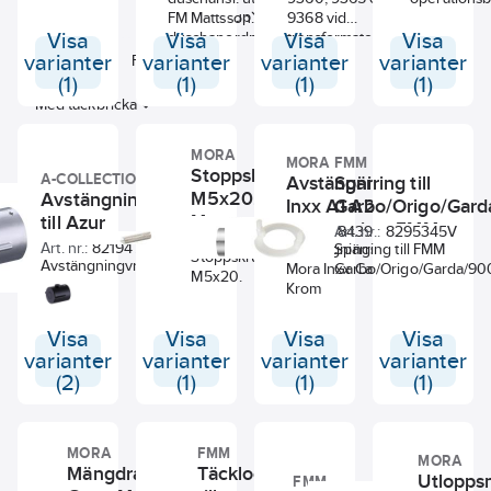
Inbyggd
Inbyggnadsdjup
FM Mattsson
9368 vid
Visa
Visa
duschanordning.
Visa
transformatordrift.
Visa
varianter
varianter
varianter
varianter
Låsbar
Färg
(1)
(1)
(1)
(1)
Med täckbricka
MORA
MORA
FMM
Stoppskruv
A-COLLECTION
Avstängningsratt
Spärring till
M5x20,
Avstängningsvred
Inxx A1 A2, Mora
Garbo/Origo/Gard
Mora
till Azur
Art.
serien, FMM
8295323V
Art. nr.:
Art. nr.:
8439686
8295345V
nr.:
termostatblandare,
Art. nr.:
8219473
Avstängningsratt till
Spärring till FMM
Stoppskruv
a-collection
Avstängningvred med
Mora Inxx Cabin.
Garbo/Origo/Garda/900
M5x20.
vingar till
Krom
termostatblandare Azur.
8219473, Krom passar
Visa
Visa
Visa
Visa
till, 8351081 / 8362012 /
varianter
varianter
varianter
varianter
8351082 / 8362013.
(2)
(1)
(1)
(1)
8314153, Svart passar
till, 8351328 / 4296712 /
8362145.
MORA
FMM
MORA
Mängdratt
Täcklock
Utlopps
FMM