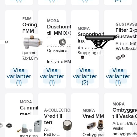
FMM
MORA
O-ring,
GUSTAVS
Duschomkastare
MORA
Filter 2-
FMM
till MMIX/Cera,
Stoppring för vred
Gustavs
Art.
Mora
Inxx, Mora
8592017
Art. nr.:
8541683
nr.:
Art. nr.:
86
Mora Shower System
O-ring i svart
Art. nr.:
8439688
VA 635633-
Omkastare
gummi
Stoppring till
filter 2-pack
7.1x1,6 mm.
avstängningsratt eller
termostatb
Inkl vred MMIX/Cera
temperaturvred. Till
Visa
Visa
Visa
Visa
serierna Mora
Inxx/Lavena/Safe/Cabin.
varianter
varianter
varianter
varianter
(1)
(1)
(2)
(1)
MORA
MORA
Gummikona
Ombyggna
A-COLLECTION
MORA
med
Vred till
till Vaska 
Vred MMIX
distans till
Art.
termostatblandare,
Mora
Care
8295320V
Art. nr.:
8187
nr.:
Inxx, Mora
a-collection
Vaska
termostat,
Art. nr.:
47769000
Art. nr.:
8345210V
Gummikona
ombyggnads
Ratt för
Mora
Ombyggnadskit
med distans.