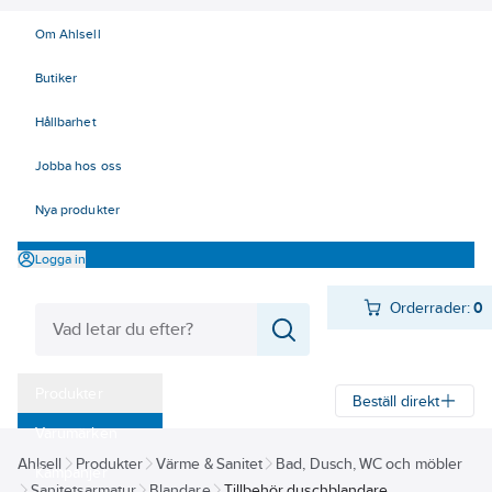
Om Ahlsell
Butiker
Hållbarhet
Jobba hos oss
Nya produkter
Logga in
Orderrader:
0
Produkter
Beställ direkt
Varumärken
Ahlsell
Produkter
Värme & Sanitet
Bad, Dusch, WC och möbler
Kampanjer
Sanitetsarmatur
Blandare
Tillbehör duschblandare