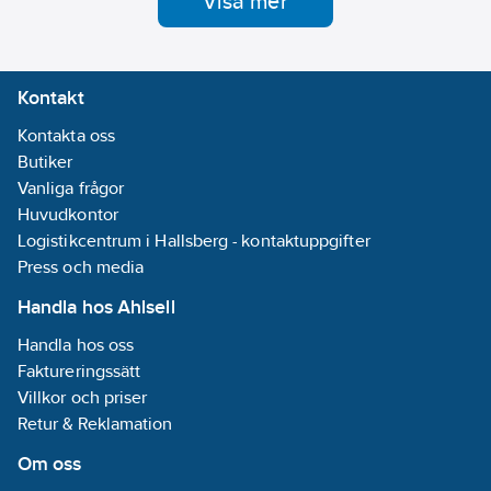
Visa mer
Skyddsrör från
boxen skall ledas till
utrymme med
avlopp så att
eventuella läckage
Kontakt
lätt kan spåras och
där vattnet inte
Kontakta oss
omedelbart orsakar
Butiker
skador. Boxen
Vanliga frågor
monteras in i
väggbyggnad.
Huvudkontor
Boxen kan antingen
Logistikcentrum i Hallsberg - kontaktuppgifter
skruvas eller gjutas
Press och media
in i betongvägg. Vit.
Handla hos Ahlsell
Handla hos oss
Faktureringssätt
Villkor och priser
Retur & Reklamation
Om oss