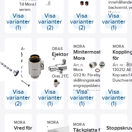
innehållande
termostatduschblandare.
med fast temp.
Till Mora Inxx-
backventil, v
stop, Care, krom,
serien.
låsring,
Extra greppvänliga
Visa
Visa
Visa
Visa
anslutningsn
rattar. Passar till
varianter
varianter
varianter
varianter
o-ringar.
Mora MMIX
(1)
(2)
(2)
(1)
termostatblandare.
MORA
MORA
A-
ORAS
Minitermostat Cera,
Kopplin
Väggfäste
Ejektorhus,
COLLECTION
Mora
för
a-
Oras
Aqua/Pr
Art. nr.:
8553554
Art. nr.:
85
collection
Art.
Art.
8489947
8154451
Mora Cera Minitermo.
Mora
130212.AE
nr.:
nr.:
Azur
G1/2 Kr. Förebygger
Kop.sats f
Väggfäste a-
Oras 217200
skållningsskador från
Duschvent
collection
ejektorhus
engreppsblandare. Med
Azur. Diam
G15x12.
Visa
Visa
legionellagenomspolning.
Visa
Visa
24mm.
Förinställd temp: 38°.
varianter
varianter
varianter
varianter
(2)
(1)
(1)
(1)
MORA
MORA
MORA
Vred för
Vredomkastare
Stoppskruv 
Täckplatta för