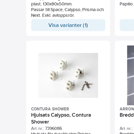
plast, 130x80x50mm.
Papilio
Passar till Space, Calypso, Prisma och
Next. Exkl. avloppsrör.
Visa varianter (1)
CONTURA SHOWER
ARRO
Hjulsats Calypso, Contura
Breddn
Shower
Art. nr.:
7396086
Art. nr.:
Hjulsats för duschkabin Prisma.
Breddn