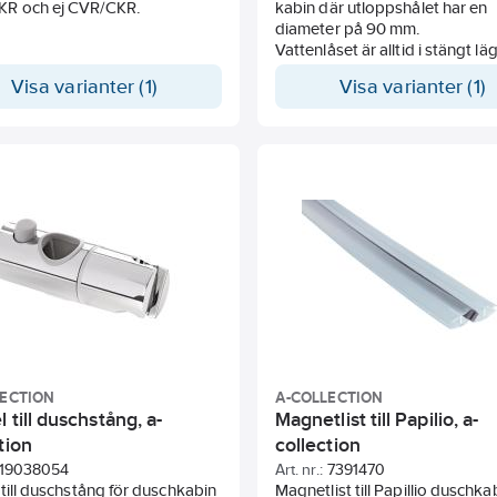
R och ej CVR/CKR.
kabin där utloppshålet har en
diameter på 90 mm.
Vattenlåset är alltid i stängt läg
fungerar som luktstopp ober
Visa varianter (1)
Visa varianter (1)
av vatten. Stoppar även för
bakvattentryck.
Flödeskapacitet 0,45 liter per
sekund.
LECTION
A-COLLECTION
l till duschstång, a-
Magnetlist till Papilio, a-
tion
collection
19038054
Art. nr.:
7391470
 till duschstång för duschkabin
Magnetlist till Papillio duschka