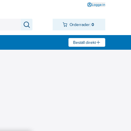
Logga in
Orderrader:
0
Beställ direkt