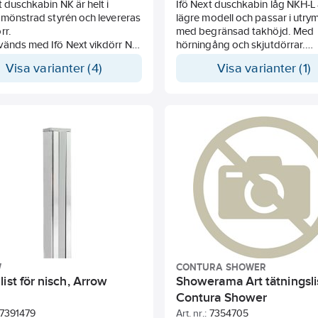
t duschkabin NK är helt i
Ifö Next duschkabin låg NKH-L 
 mönstrad styrén och levereras
lägre modell och passar i utr
rr.
med begränsad takhöjd. Med
vänds med Ifö Next vikdörr ND
hörningång och skjutdörrar.
uschdraperi (ej i Ifös sortiment).
Duschkabinen har praktisk pla
Visa varianter (4)
Visa varianter (1)
en viks in mot mitten när den
för duschblandaren, och
 Handtag i krom ingår.
avställningshylla för tvål och
 beställs separat.
schampo. Den har släta vita
binen har praktisk placering
bakstycken och framstycken 
schblandaren och
dörrar i styren.
ningshylla för tvål och
po.
chset och avlopps rör till
unn.
Duschblandare och
ingskopplingar ingår ej.
W
CONTURA SHOWER
ist för nisch, Arrow
Showerama Art tätningsli
Contura Shower
7391479
Art. nr.:
7354705