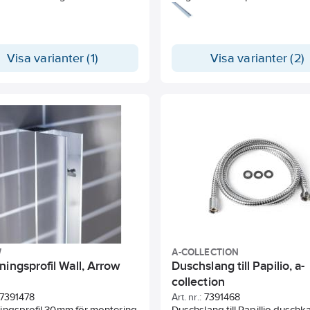
.
Visa varianter (1)
Visa varianter (2)
W
A-COLLECTION
ingsprofil Wall, Arrow
Duschslang till Papilio, a-
collection
7391478
Art. nr.:
7391468
ingsprofil 30mm för montering
Duschslang till Papillio duschk