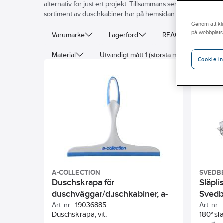
alternativ för just ert projekt. Tillsammans ser vi till att ni h
sortiment av duschkabiner här på hemsidan eller besök din n
Genom att kli
på webbplats
Varumärke
Lagerförd
REACH – Fri från K
Material
Utvändigt mått 1 (största mått)
Höjd
Cookie-in
Färg profil
Längd
Form
Reservdel
A-COLLECTION
SVEDB
Duschskrapa för
Släpli
duschväggar/duschkabiner, a-
Svedb
collection
Art. nr.:
19036885
Art. nr.:
Duschskrapa, vit.
180° sl