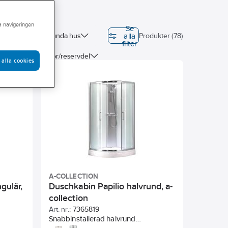
ra navigeringen
Se
alla
on (EPD)
Sunda hus
Produkter (78)
filter
Typ av tillbehör/reservdel
 alla cookies
A-COLLECTION
gulär,
Duschkabin Papilio halvrund, a-
collection
Art. nr.:
7365819
Snabbinstallerad halvrund