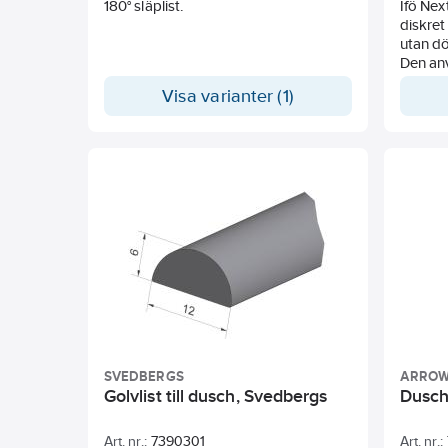
180° släplist.
Ifö Nex
diskret
utan dö
Den an
eller d
Visa varianter (1)
Vikdörr
öppnas.
Vikdörr
Duschka
för du
avställ
scham
Med dus
golvbr
OBS ! 
anslutn
SVEDBERGS
ARRO
Golvlist till dusch, Svedbergs
Duschl
Art. nr.:
7390301
Art. nr.: