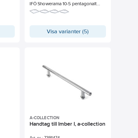
IFÖ Showerama 10-5 pentagonalt
eller rektanglärt duschkar i stenharts
lackerad Vit
Visa varianter (5)
A-COLLECTION
Handtag till Imber I, a-collection
Art. nr.:
7391474