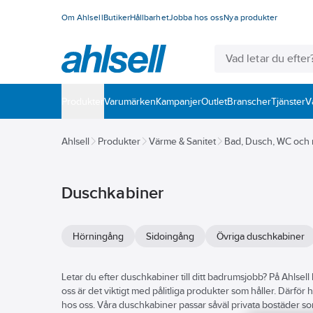
Om Ahlsell
Butiker
Hållbarhet
Jobba hos oss
Nya produkter
Produkter
Varumärken
Kampanjer
Outlet
Branscher
Tjänster
V
Ahlsell
Produkter
Värme & Sanitet
Bad, Dusch, WC och
Duschkabiner
Hörningång
Sidoingång
Övriga duschkabiner
Letar du efter duschkabiner till ditt badrumsjobb? På Ahlsell 
oss är det viktigt med pålitliga produkter som håller. Därfö
hos oss. Våra duschkabiner passar såväl privata bostäder som 