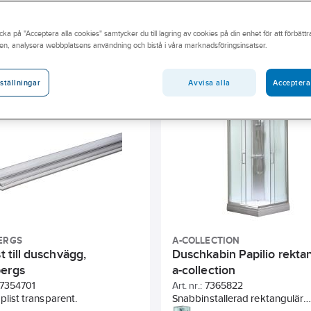
ar rätt produkter för att göra badrum i toppklass. Utforska hela vårt
ärmsta Ahlsellbutik.
cka på "Acceptera alla cookies" samtycker du till lagring av cookies på din enhet för att förbätt
en, analysera webbplatsens användning och bistå i våra marknadsföringsinsatser.
andidatämne
Byggvarubedömningen
Har miljövarudeklarati
 totalt
Färg
Bredd
Höjd
Utvändigt mått 2
Avvisa alla
Acceptera
ställningar
Glans profil
Tillbehör
Färg duschkar
ERGS
A-COLLECTION
st till duschvägg,
Duschkabin Papilio rektan
ergs
a-collection
7354701
Art. nr.:
7365822
äplist transparent.
Snabbinstallerad rektangulär