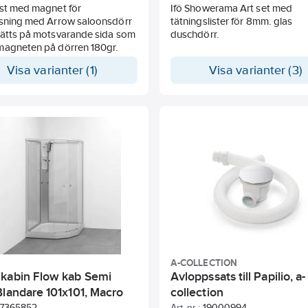
ist med magnet för
Ifö Showerama Art set med
ösning med Arrow saloonsdörr
tätningslister för 8mm. glas
Sätts på motsvarande sida som
duschdörr.
magneten på dörren 180gr.
Visa varianter (1)
Visa varianter (3)
O
A-COLLECTION
kabin Flow kab Semi
Avloppssats till Papilio, a-
Blandare 101x101, Macro
collection
7365852
Art. nr.:
19000994