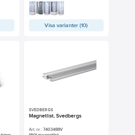
Visa varianter (10)
SVEDBERGS
Magnetlist, Svedbergs
Art. nr.:
7403488V
abiner.
180° magnetlist.