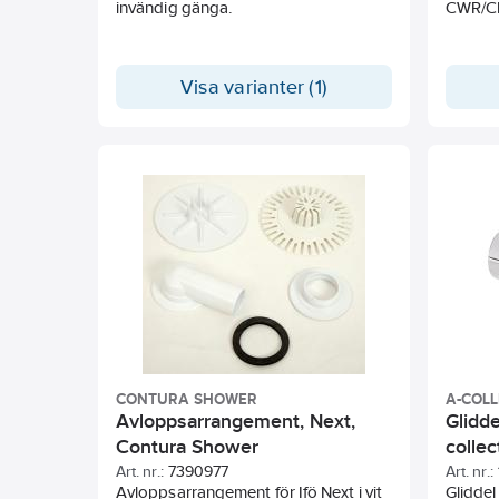
invändig gänga.
CWR/CK
Visa varianter (1)
CONTURA SHOWER
A-COL
Avloppsarrangement, Next,
Glidde
Contura Shower
collec
Art. nr.:
7390977
Art. nr.:
Avloppsarrangement för Ifö Next i vit
Gliddel