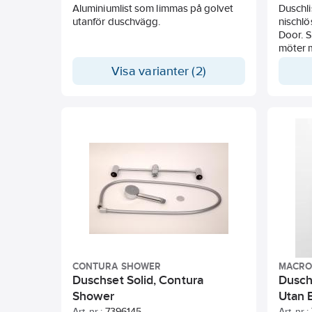
Aluminiumlist som limmas på golvet
Duschl
utanför duschvägg.
nischl
Door. 
möter 
Visa varianter (2)
CONTURA SHOWER
MACR
Duschset Solid, Contura
Dusch
Shower
Utan 
Art. nr.:
7396145
Art. nr.: