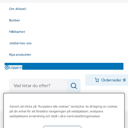
Om Ahlsell
Butiker
Hållbarhet
Jobba hos oss
Nya produkter
Logga in
Orderrader:
0
Produkter
Beställ direkt
Genom att klicka på "Acceptera alla cookies" samtycker du till lagring av cookies
på din enhet för att förbättra navigeringen på webbplatsen, analysera
Varumärken
webbplatsens användning och bistå i våra marknadsföringsinsatser.
Ahlsell
Produkter
Värme & Sanitet
Bad, Dusch, WC och möbler
Kampanjer
Duschbadkar