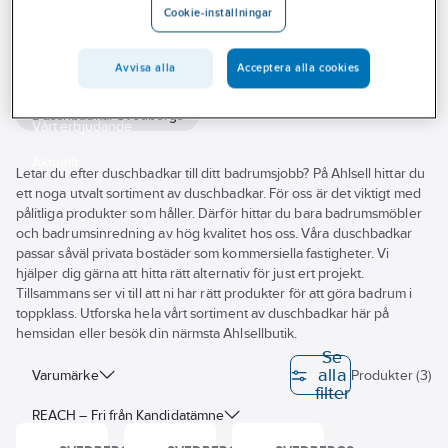
Cookie-inställningar
Outlet
Duschbadkar
Branscher
Avvisa alla
Acceptera alla cookies
Tjänster
Duschbadkar Svedbergs
Vårt erbjudande
Aktuellt
Letar du efter duschbadkar till ditt badrumsjobb? På Ahlsell hittar du
ett noga utvalt sortiment av duschbadkar. För oss är det viktigt med
pålitliga produkter som håller. Därför hittar du bara badrumsmöbler
och badrumsinredning av hög kvalitet hos oss. Våra duschbadkar
passar såväl privata bostäder som kommersiella fastigheter. Vi
hjälper dig gärna att hitta rätt alternativ för just ert projekt.
Tillsammans ser vi till att ni har rätt produkter för att göra badrum i
toppklass. Utforska hela vårt sortiment av duschbadkar här på
hemsidan eller besök din närmsta Ahlsellbutik.
Se
alla
Varumärke
Produkter (3)
filter
REACH – Fri från Kandidatämne