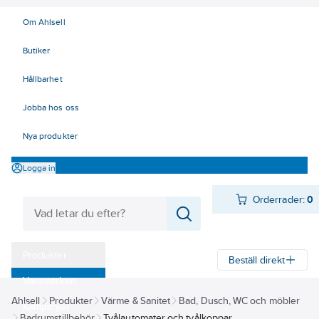
Om Ahlsell
Butiker
Hållbarhet
Jobba hos oss
Nya produkter
Logga in
Orderrader:
0
Produkter
Beställ direkt
Varumärken
Ahlsell
Produkter
Värme & Sanitet
Bad, Dusch, WC och möbler
Kampanjer
Badrumstillbehör
Tvålautomater och tvålkoppar