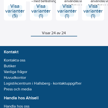
rostfritt material.
• med befästningsmaterial
användas vid
användas v
Visa
Visa
Visa
installation på en
Visa
installation
skena
skena
varianter
varianter
varianter
varianter
• hållarmaterial:
• kan komb
(5)
(1)
(1)
(1)
metall
med rullhål
• material behållare:
42836XXX
glas
(adapter #
• typ av tvål:
42870XXX
Visar 24 av 24
flytande tvål
nödvändig
• fyllningskapacitet
• material in
180 ml
keramik
• doseringsmängd
• med
Kontakt
0,5 ml
befästnings
• med
• dolt fäste
Kontakta oss
befästningsmaterial
• borravstå
Butiker
• borravstånd: 108
mm
mm
• diameter b
Vanliga frågor
• diameter borrhål:
6 mm
Huvudkontor
6 mm
Logistikcentrum i Hallsberg - kontaktuppgifter
• kan användas som
hylla
Press och media
• lämplig för dusch
Handla hos Ahlsell
Handla hos oss