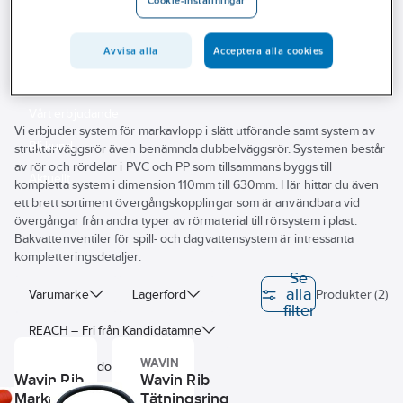
Cookie-inställningar
Outlet
Wavin Rib strukturväggsrör
Branscher
Avvisa alla
Acceptera alla cookies
Tjänster
Vårt erbjudande
Vi erbjuder system för markavlopp i slätt utförande samt system av
Bli kund
strukturväggsrör även benämnda dubbelväggsrör. Systemen består
av rör och rördelar i PVC och PP som tillsammans byggs till
Aktuellt
kompletta system i dimension 110mm till 630mm. Här hittar du även
ett brett sortiment övergångskopplingar som är användbara vid
övergångar från andra typer av rörmaterial till rörsystem i plast.
Bakvattenventiler för spill- och dagvattensystem är intressanta
kompletteringsdetaljer.
Se
alla
Varumärke
Lagerförd
Produkter (2)
filter
REACH – Fri från Kandidatämne
WAVIN
Byggvarubedömningen
Wavin Rib
Wavin Rib
Markavloppsrör SN8
Tätningsring
Sunda hus
BASTA