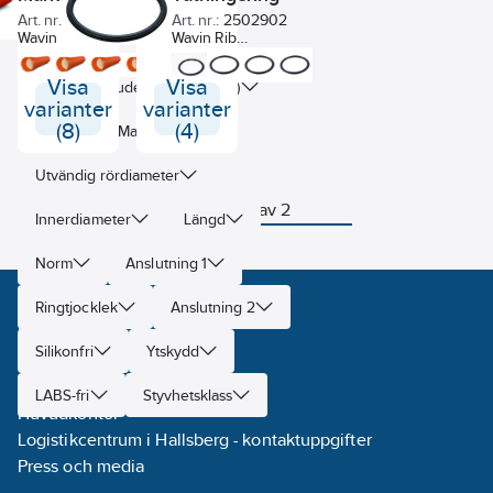
Art. nr.:
2593039
Art. nr.:
2502902
Wavin Rib rör rödbrun SN8
Wavin Rib
Egenskap
M/MF, levereras exkl
tätningsring Epdm.
+
3
tätningsring
Visa
Visa
Har miljövarudeklaration (EPD)
varianter
varianter
(8)
(4)
Färg
Material
Utvändig rördiameter
Visar 2 av 2
Innerdiameter
Längd
Norm
Anslutning 1
Kontakt
Ringtjocklek
Anslutning 2
Kontakta oss
Silikonfri
Ytskydd
Butiker
Vanliga frågor
LABS-fri
Styvhetsklass
Huvudkontor
Logistikcentrum i Hallsberg - kontaktuppgifter
Press och media