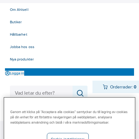
Om Ahlsell
Butiker
Hållbarhet
Jobba hos oss
Nya produkter
Logga in
Orderrader:
0
Produkter
Genom att klicka på "Acceptera alla cookies" samtycker du till lagring av cookies
Beställ direkt
på din enhet för att förbättra navigeringen på webbplatsen, analysera
Varumärken
webbplatsens användning och bistå i våra marknadsföringsinsatser.
Ahlsell
Produkter
VA & Mark
Markavlopp
Kampanjer
Strukturväggsrör och delar
Wavin Rib strukturväggsrör