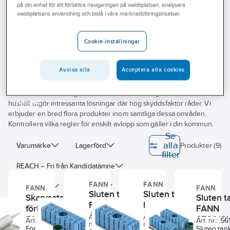
på din enhet för att förbättra navigeringen på webbplatsen, analysera
Outlet
webbplatsens användning och bistå i våra marknadsföringsinsatser.
Fann
Branscher
Cookie-inställningar
Tjänster
Vårt erbjudande
Avvisa alla
Acceptera alla cookies
Enskilt avlopp är avloppslösningen i områden som inte har
kommunalt avlopp. Slutna tankar och slamavskiljare med infiltration
Bli kund
är traditionella lösningar. Intresset för minireningsverk för en till flera
Aktuellt
hushåll utgör intressanta lösningar där hög skyddsfaktor råder. Vi
erbjuder en bred flora produkter inom samtliga dessa områden.
Kontrollera vilka regler för enskilt avlopp som gäller i din kommun.
Se
alla
Varumärke
Lagerförd
Produkter (9)
filter
REACH – Fri från Kandidatämne
FANN
FANN
Volymklass
Våtvolym
FANN
FANN
Sluten tank,
Sluten tank,
Skarvsats för
Sluten t
FANN
FANN
Materialkvalitet brunn
förhöjningsstos,
FANN
ST3006L
ST4000L
Art.
Art.
FANN
ST6012
Art. nr.:
5618209
5619616
5619478
Art. nr.:
56
nr.:
nr.:
Utvändig rördiameter alla
För skarvning av
Sluten tan