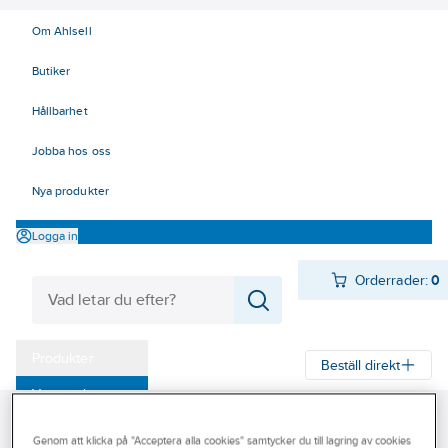
Om Ahlsell
Butiker
Hållbarhet
Jobba hos oss
Nya produkter
Logga in
Orderrader:
0
Produkter
Beställ direkt
Varumärken
Ahlsell
Produkter
VA & Mark
Enskilt avlopp
Slutna tankar
Kampanjer
Genom att klicka på "Acceptera alla cookies" samtycker du till lagring av cookies
Fann