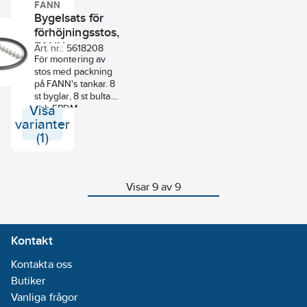
FANN
Bygelsats för
förhöjningsstos,
FANN
Art. nr.:
5618208
För montering av
stos med packning
på FANN's tankar. 8
st byglar, 8 st bultar
Visa
och EPDM-
packning.
varianter
(1)
Visar 9 av 9
Kontakt
Kontakta oss
Butiker
Vanliga frågor