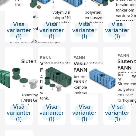
Sluten tank i
4000 liters
förhöjningsstos
anslutningar
bestående 
polyeten med
sluten tank i
tankar om
volym 3 m3.
polyeten,
vardera 3
Anslutningshöjd inlopp
Inlopp 110 mm.
exklusive
monteras 
Visa
Visa
Innehåller
Visa
förhöjningsstos,
Visa
plats. Inlo
sluten tank ST
lock och
Antal dagöppningar
varianter
varianter
varianter
varianter
110mm.Inkl
3000L
nivålarm. Inlopp
(1)
(1)
(1)
(1)
förhöjning
inklusive
110 mm.
Dimension alla anslutningar
lock och
bygelsats,
batteridriv
förhöjningsstos
nivålarm.
FANN
(FS 6),
FANN
FANN
Sluten
Sluten 
plastlock
Vakuumtoalettsystem,
Vakuumtoalettsystem
tank,
PE700 och
FANN
FANN Green
FANN Green komplett
batterdrivet
FANN
ST300
Art.
Art.
5618396
Art. nr.:
7828109
Art. nr.:
7828108
5
nivålarm.
nr.:
nr.:
ST3000R
Pall för FANN Green
FANN Green, toalettsystem,
Specialtank
Sluten tan
inklusive toalett,
komplett med en toalett,
för
polyeten
vakuumenhet. Exklusive
tank samt vakuumenhet.
Toalettsystem
exlusive
tank.
FANN Green
förhöjnin
Visa
Roslagen.
Visa
Visa
Visa
lock och
Endast tank.
nivålarm. 
varianter
varianter
varianter
varianter
110 mm.
(1)
(1)
(1)
(1)