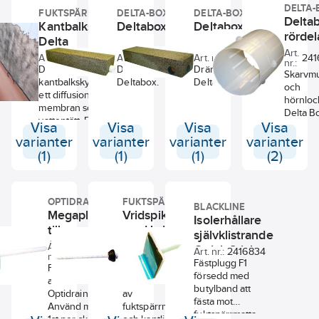
DELTA-
Fästs i
FUKTSPÄRREN
DELTA-BOX
DELTA-BOX
Delta
skivans
Kantbalkskydd
Deltabox
Deltabox hörn
överkant
rördel
Delta
med
Art.
Art. nr.:
2416874
Art. nr.:
2416860
Art. nr.:
2416861
241
Optiweb
nr.:
Delta
Dräneringssystem
Dräneringssystem
Hulling.
Skarvmu
kantbalkskydd är
Deltabox.
Deltabox.
och
ett diffusionsöppet
hörnlock 
membran som är
Delta B
vattentätt. Fästs
Visa
Visa
Visa
Visa
med Fästplugg F1
varianter
varianter
varianter
varianter
på cc 20 cm och
(1)
(1)
(1)
(2)
tätas med
butylmassa i
överkant.
OPTIDRAIN
FUKTSPÄRREN
BLACKLINE
Megaplugg
Vridspik
Isolerhållare
till
med bricka
självklistrande
Optidrain
Art.
Art.
Quick Stick
2416855
2416832
Art. nr.:
2416834
nr.:
nr.:
skiva
Fästplugg F1
För infästning
Vridspik 75mm
försedd med
av
för infästning
butylband att
Optidrainskiva.
av
fästa mot
Använd minst
fuktspärrmatta
fuktspärrmatta