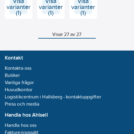
Visa
1st per skiva.
Visa
och kantlist Z-
Visa
eller betong. För
Borras med 8
profil i porösa
varianter
varianter
varianter
upphängning av
mm borr.
material som
(1)
(1)
(1)
cellplast utanför
Leca och
matta.
lättbetong.
Visar 27 av 27
Kontakt
Kontakta oss
Butiker
Vanliga frågor
Huvudkontor
Logistikcentrum i Hallsberg - kontaktuppgifter
Press och media
Handla hos Ahlsell
Handla hos oss
Faktureringssätt