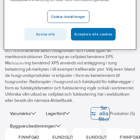
Outlet
Markisolering XPS
Branscher
Cookie-inställningar
Tjänster
Avvisa alla
Acceptera alla cookies
Vårt erbjudande
Jobbar du med att anlägga husgrunder? Cellplast utgör isolerande
och stabiliserande skikt i husgrunder och i olika typer av
Bli kund
markkonstruktioner. Denna typ av cellplast benämns EPS.
Aktuellt
Markisolering benämnd XPS används vid anläggning i tung
belastning på markytan i till exempel trafikerade ytor. Välj även bland
de husgrundsprodukter vi erbjuder i form av kantelement till
husgrunder. Radonspärr i husgrund och fuktskydd för källarväggar i
form av fuktskyddsmattor och fuktisolering ingår också i sortimentet.
Utforska vårt utbud av cellplast och fuktisolering här i webbutiken
eller besök din närmsta Ahlsellbutik.
Se
alla
Varumärke
Lagerförd
Produkter (5)
filter
Byggvarubedömningen
FINNFOAM
SUNDOLITT
SUNDOLITT
FINNFOA
Sunda hus
BASTA