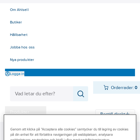
Om Ahlsell
Butiker
Hållbarhet
Jobba hos oss
Nya produkter
Logga in
Orderrader:
0
Produkter
Beställ direkt
Varumärken
Genom att klicka på "Acceptera alla cookies" samtycker du till lagring av cookies
Ahlsell
Produkter
VA & Mark
Cellplast och husgrund
Cellplast
Kampanjer
på din enhet för att förbättra navigeringen på webbplatsen, analysera
Markisolering XPS
webbplatsens användning och bistå i våra marknadsföringsinsatser.