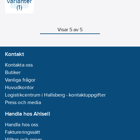
varianter
vid 140 kPa
(1)
belastning.
Visar 5 av 5
Kontakt
Kontakta oss
Butiker
Vanliga frågor
Huvudkontor
Logistikcentrum i Hallsberg - kontaktuppgifter
Press och media
Handla hos Ahlsell
Handla hos oss
Faktureringssätt
Villkor och priser