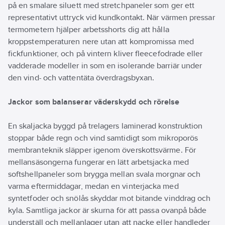
på en smalare siluett med stretchpaneler som ger ett
representativt uttryck vid kundkontakt. När värmen pressar
termometern hjälper arbetsshorts dig att hålla
kroppstemperaturen nere utan att kompromissa med
fickfunktioner, och på vintern kliver fleecefodrade eller
vadderade modeller in som en isolerande barriär under
den vind- och vattentäta överdragsbyxan.
Jackor som balanserar väderskydd och rörelse
En skaljacka byggd på trelagers laminerad konstruktion
stoppar både regn och vind samtidigt som mikroporös
membranteknik släpper igenom överskottsvärme. För
mellansäsongerna fungerar en lätt arbetsjacka med
softshell­paneler som brygga mellan svala morgnar och
varma eftermiddagar, medan en vinterjacka med
syntetfoder och snölås skyddar mot bitande vinddrag och
kyla. Samtliga jackor är skurna för att passa ovanpå både
underställ och mellanlager utan att nacke eller handleder