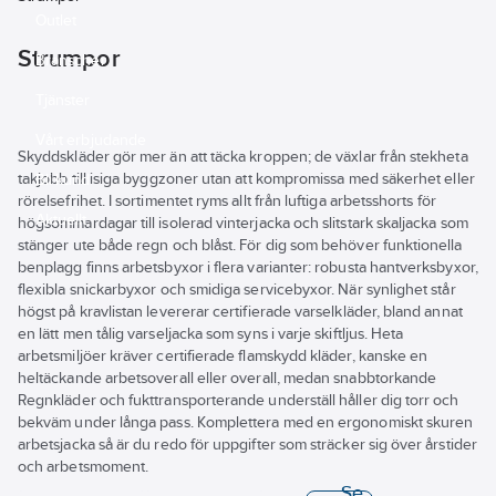
Outlet
Strumpor
Branscher
Tjänster
Vårt erbjudande
Skyddskläder gör mer än att täcka kroppen; de växlar från stekheta
takjobb till isiga byggzoner utan att kompromissa med säkerhet eller
Bli kund
rörelsefrihet. I sortimentet ryms allt från luftiga arbetsshorts för
Aktuellt
högsommardagar till isolerad vinterjacka och slitstark skaljacka som
stänger ute både regn och blåst. För dig som behöver funktionella
benplagg finns arbetsbyxor i flera varianter: robusta hantverksbyxor,
flexibla snickarbyxor och smidiga servicebyxor. När synlighet står
högst på kravlistan levererar certifierade varselkläder, bland annat
en lätt men tålig varseljacka som syns i varje skiftljus. Heta
arbetsmiljöer kräver certifierade flamskydd kläder, kanske en
heltäckande arbetsoverall eller overall, medan snabbtorkande
Regnkläder och fukttransporterande underställ håller dig torr och
bekväm under långa pass. Komplettera med en ergonomiskt skuren
arbetsjacka så är du redo för uppgifter som sträcker sig över årstider
och arbetsmoment.
Se