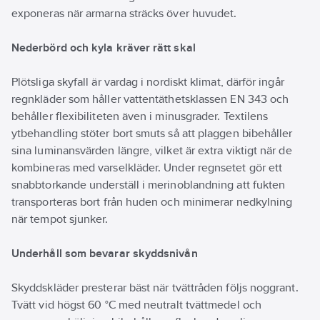
exponeras när armarna sträcks över huvudet.
Nederbörd och kyla kräver rätt skal
Plötsliga skyfall är vardag i nordiskt klimat, därför ingår
regnkläder som håller vattentäthetsklassen EN 343 och
behåller flexibiliteten även i minusgrader. Textilens
ytbehandling stöter bort smuts så att plaggen bibehåller
sina luminansvärden längre, vilket är extra viktigt när de
kombineras med varselkläder. Under regnsetet gör ett
snabbtorkande underställ i merinoblandning att fukten
transporteras bort från huden och minimerar nedkylning
när tempot sjunker.
Underhåll som bevarar skyddsnivån
Skyddskläder presterar bäst när tvättråden följs noggrant.
Tvätt vid högst 60 °C med neutralt tvättmedel och