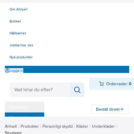
Om Ahlsell
Butiker
Hållbarhet
Jobba hos oss
Nya produkter
Logga in
Orderrader:
0
Produkter
Beställ direkt
Varumärken
Ahlsell
Produkter
Personligt skydd
Kläder
Underkläder
Kampanjer
Strumpor