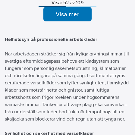
Powerbanken
(köps separat) och
högt upp, på
mer komfort
/ Storlek
Visar 52 av 109
placeras i fickan
har en enkel
utsidan av
Strumpan ä
insticka
högt upp, på
PÅ/AV-knapp.
strumpan. Enkel
svensktillve
skaftets
Visa mer
utsidan av
Värmenivå på 60
åtkomst till
och säljs i 
insida / S
strumpan. Enkel
grader och upp till
knappen på fickan
Huvudmater
2-pack.
åtkomst till
6 timmars
som reglerar
Coolmax, 
PFAS-fri
knappen på fickan
värmetid.
värmen i 3 nivåer.
Polyamid, 4
som reglerar
Värmetid upp till 10
Helhetssyn på professionella arbetskläder
värmen i 3 nivåer.
timmar. 40-60
Värmetid upp till 10
grader. Ingår
När arbetsdagen sträcker sig från kyliga gryningstimmar till
timmar. 40-60
2x3500mAh inkl
grader. Ingår
snabbladdare
svettiga eftermiddagspass behövs ett klädsystem som
2x3500mAh inkl
20W. USB-C.
fungerar som personlig säkerhetsutrustning, klimatbarriär
snabbladdare
och rörelseförlängare på samma gång. I sortimentet ryms
20W. USB-C.
certifierade varselkläder som lyfter synligheten, flamskydd
kläder som motstår hetta och gnistor, samt luftiga
arbetsshorts som frigör rörelsen under högsommarens
varmaste timmar. Tanken är att varje plagg ska samverka –
från underställ som leder bort fukt när tempot höjs till en
skaljacka som blockerar vind och regn utan att tynga ner.
Synlighet och säkerhet med varselkläder