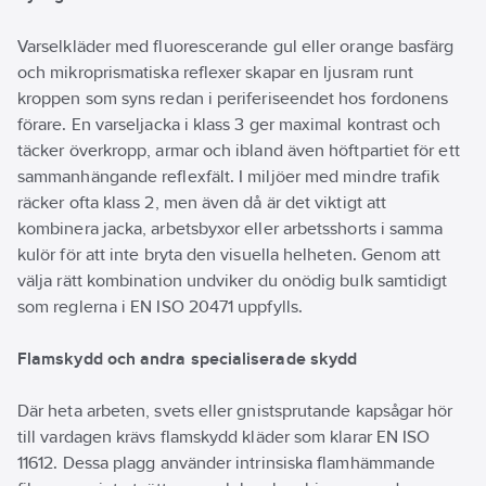
Varselkläder med fluorescerande gul eller orange basfärg
och mikroprismatiska reflexer skapar en ljusram runt
kroppen som syns redan i periferiseendet hos fordonens
förare. En varseljacka i klass 3 ger maximal kontrast och
täcker överkropp, armar och ibland även höftpartiet för ett
sammanhängande reflexfält. I miljöer med mindre trafik
räcker ofta klass 2, men även då är det viktigt att
kombinera jacka, arbetsbyxor eller arbetsshorts i samma
kulör för att inte bryta den visuella helheten. Genom att
välja rätt kombination undviker du onödig bulk samtidigt
som reglerna i EN ISO 20471 uppfylls.
Flamskydd och andra specialiserade skydd
Där heta arbeten, svets eller gnistsprutande kapsågar hör
till vardagen krävs flamskydd kläder som klarar EN ISO
11612. Dessa plagg använder intrinsiska flam­hämmande