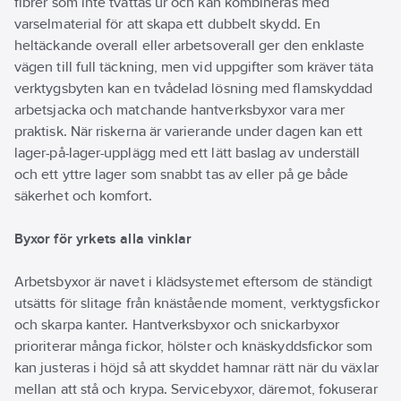
fibrer som inte tvättas ur och kan kombineras med
varselmaterial för att skapa ett dubbelt skydd. En
heltäckande overall eller arbetsoverall ger den enklaste
vägen till full täckning, men vid uppgifter som kräver täta
verktygsbyten kan en tvådelad lösning med flamskyddad
arbetsjacka och matchande hantverksbyxor vara mer
praktisk. När riskerna är varierande under dagen kan ett
lager-på-lager-upplägg med ett lätt baslag av underställ
och ett yttre lager som snabbt tas av eller på ge både
säkerhet och komfort.
Byxor för yrkets alla vinklar
Arbetsbyxor är navet i klädsystemet eftersom de ständigt
utsätts för slitage från knästående moment, verktygsfickor
och skarpa kanter. Hantverksbyxor och snickarbyxor
prioriterar många fickor, hölster och knäskyddsfickor som
kan justeras i höjd så att skyddet hamnar rätt när du växlar
mellan att stå och krypa. Servicebyxor, däremot, fokuserar