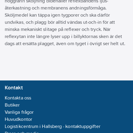
noggrann sköljning bibehåller reflexbandens ljus­
återkastning och membranens andningsförmåga.
Sköljmedel kan täppa igen tygporer och ska därför
undvikas, och plagg bör alltid vändas ut-och-in för att
minska mekaniskt slitage på reflexer och tryck. När
reflexytan inte längre lyser upp i billyktornas sken är det
dags att ersätta plagget, även om tyget i övrigt ser helt ut.
Kontakt
Kontakta oss
Butiker
Vanliga frågor
Huvudkontor
Logistikcentrum i Hallsberg - kontaktuppgifter