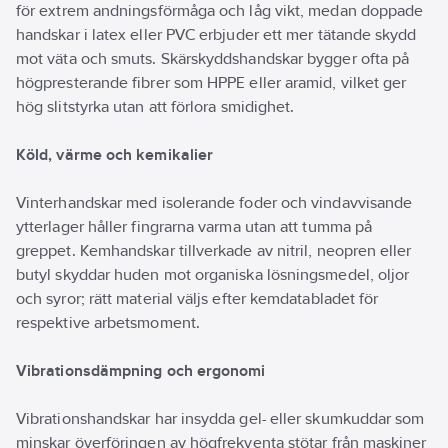
Standard: Kat 3: EN 388
för extrem andningsförmåga och låg vikt, medan doppade
3X44F, EN 407 4444XX
handskar i latex eller PVC erbjuder ett mer tätande skydd
mot väta och smuts. Skärskyddshandskar bygger ofta på
högpresterande fibrer som HPPE eller aramid, vilket ger
hög slitstyrka utan att förlora smidighet.
Köld, värme och kemikalier
Vinterhandskar med isolerande foder och vindavvisande
ytterlager håller fingrarna varma utan att tumma på
greppet. Kemhandskar tillverkade av nitril, neopren eller
butyl skyddar huden mot organiska lösningsmedel, oljor
och syror; rätt material väljs efter kemdatabladet för
respektive arbetsmoment.
Vibrationsdämpning och ergonomi
Vibrationshandskar har insydda gel- eller skumkuddar som
minskar överföringen av högfrekventa stötar från maskiner