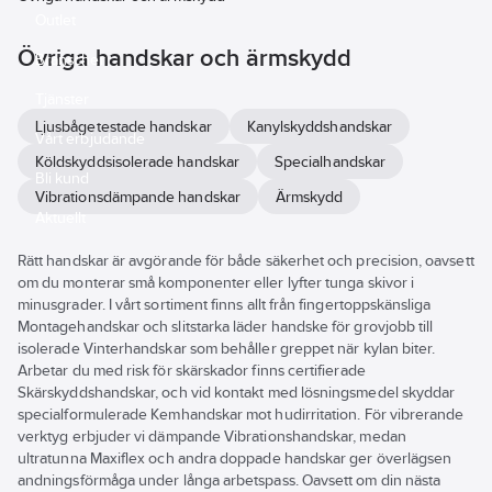
Outlet
Övriga handskar och ärmskydd
Branscher
Tjänster
Ljusbågetestade handskar
Kanylskyddshandskar
Vårt erbjudande
Köldskyddsisolerade handskar
Specialhandskar
Bli kund
Vibrationsdämpande handskar
Ärmskydd
Aktuellt
Rätt handskar är avgörande för både säkerhet och precision, oavsett
om du monterar små komponenter eller lyfter tunga skivor i
minusgrader. I vårt sortiment finns allt från fingertoppskänsliga
Montagehandskar och slitstarka läder handske för grovjobb till
isolerade Vinterhandskar som behåller greppet när kylan biter.
Arbetar du med risk för skärskador finns certifierade
Skärskyddshandskar, och vid kontakt med lösningsmedel skyddar
specialformulerade Kemhandskar mot hudirritation. För vibrerande
verktyg erbjuder vi dämpande Vibrationshandskar, medan
ultratunna Maxiflex och andra doppade handskar ger överlägsen
andningsförmåga under långa arbetspass. Oavsett om din nästa