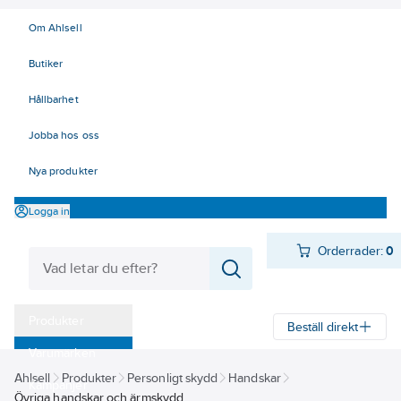
Om Ahlsell
Butiker
Hållbarhet
Jobba hos oss
Nya produkter
Logga in
Orderrader:
0
Produkter
Beställ direkt
Varumärken
Ahlsell
Produkter
Personligt skydd
Handskar
Kampanjer
Övriga handskar och ärmskydd