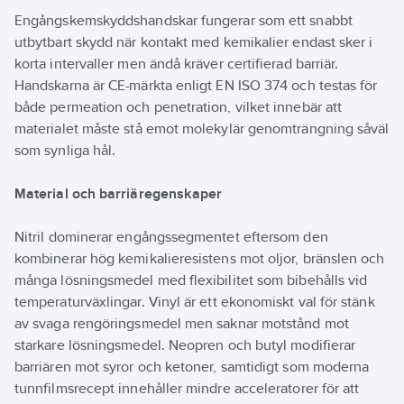
styrka och lätthet att ta
Engångskemskyddshandskar fungerar som ett snabbt
på sig, så att bäraren
helt enkelt kan ta tag i
utbytbart skydd när kontakt med kemikalier endast sker i
och
korta intervaller men ändå kräver certifierad barriär.
gå utan rädsla för att
Handskarna är CE-märkta enligt EN ISO 374 och testas för
rippa materialet. Våra
nitrilskyddshandskar
både permeation och penetration, vilket innebär att
är latex-, silikon- och
materialet måste stå emot molekylär genomträngning såväl
pulverfri. Kimtech™
som synliga hål.
Purple Nitrile™
handskar håller
händerna bekväma
Material och barriäregenskaper
och skyddade
samtidigt som
forskningsansökningar
Nitril dominerar engångssegmentet eftersom den
säkerställs kan utföras
kombinerar hög kemikalieresistens mot oljor, bränslen och
föroreningsfritt.
många lösningsmedel med flexibilitet som bibehålls vid
Handskarna
betecknas som PPE
temperaturväxlingar. Vinyl är ett ekonomiskt val för stänk
Cat III enligt (EU)
av svaga rengöringsmedel men saknar motstånd mot
förordning 2016/425,
starkare lösningsmedel. Neopren och butyl modifierar
och är idealiska för
användning i
barriären mot syror och ketoner, samtidigt som moderna
applikationer med
tunnfilmsrecept innehåller mindre acceleratorer för att
högre risk samt att de