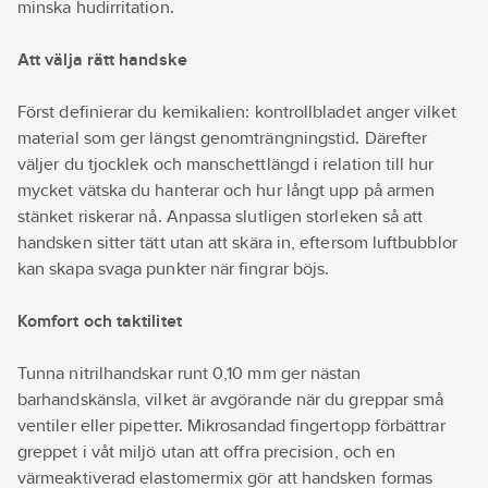
minska hudirritation.
är godkända för
livsmedelskontakt.
Standard:
Kat 3: EN
Att välja rätt handske
ISO 374-1:2016 Type B
(JKT), EN 374-4:2014,
EN ISO 374-5:2016.
Först definierar du kemikalien: kontrollbladet anger vilket
material som ger längst genomträngningstid. Därefter
väljer du tjocklek och manschettlängd i relation till hur
mycket vätska du hanterar och hur långt upp på armen
stänket riskerar nå. Anpassa slutligen storleken så att
handsken sitter tätt utan att skära in, eftersom luftbubblor
kan skapa svaga punkter när fingrar böjs.
Komfort och taktilitet
Tunna nitrilhandskar runt 0,10 mm ger nästan
barhandskänsla, vilket är avgörande när du greppar små
ventiler eller pipetter. Mikrosandad fingertopp förbättrar
greppet i våt miljö utan att offra precision, och en
värmeaktiverad elastomermix gör att handsken formas