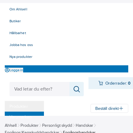
Om Ahlsell
Butiker
Hållbarhet
Jobba hos oss
Nya produkter
Logga in
Orderrader:
0
Produkter
Beställ direkt
Varumärken
Ahlsell
Produkter
Personligt skydd
Handskar
Kampanjer
Engångs/Kemskyddshandskar
Engångshandskar