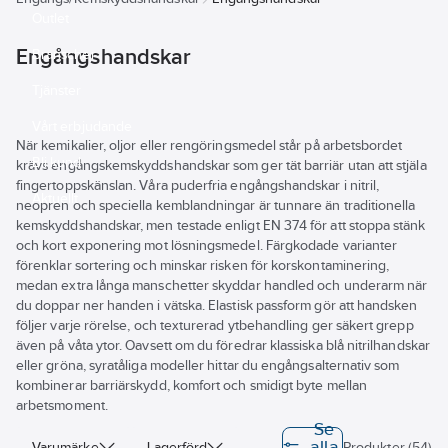
Outlet
Engångshandskar
Branscher
Tjänster
Vårt erbjudande
När kemikalier, oljor eller rengöringsmedel står på arbetsbordet
Bli kund
krävs engångskemskyddshandskar som ger tät barriär utan att stjäla
fingertoppskänslan. Våra puderfria engångshandskar i nitril,
Aktuellt
neopren och speciella kemblandningar är tunnare än traditionella
kemskyddshandskar, men testade enligt EN 374 för att stoppa stänk
och kort exponering mot lösningsmedel. Färgkodade varianter
förenklar sortering och minskar risken för korskontaminering,
medan extra långa manschetter skyddar handled och underarm när
du doppar ner handen i vätska. Elastisk passform gör att handsken
följer varje rörelse, och texturerad ytbehandling ger säkert grepp
även på våta ytor. Oavsett om du föredrar klassiska blå nitrilhandskar
eller gröna, syratåliga modeller hittar du engångsalternativ som
kombinerar barriärskydd, komfort och smidigt byte mellan
arbetsmoment.
Se
alla
Varumärke
Lagerförd
Produkter (54)