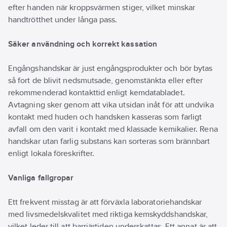
efter handen när kroppsvärmen stiger, vilket minskar
handtrötthet under långa pass.
Säker användning och korrekt kassation
Engångshandskar är just engångsprodukter och bör bytas
så fort de blivit nedsmutsade, genomstänkta eller efter
rekommenderad kontakttid enligt kemdatabladet.
Avtagning sker genom att vika utsidan inåt för att undvika
kontakt med huden och handsken kasseras som farligt
avfall om den varit i kontakt med klassade kemikalier. Rena
handskar utan farlig substans kan sorteras som brännbart
enligt lokala föreskrifter.
Vanliga fallgropar
Ett frekvent misstag är att förväxla laboratoriehandskar
med livsmedelskvalitet med riktiga kemskyddshandskar,
vilket leder till att barriärtiden underskattas. Ett annat är att