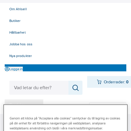
Om Ahlsell
Butiker
Hållbarhet
Jobba hos oss
Nya produkter
Logga in
Orderrader:
0
Produkter
Beställ direkt
Varumärken
Genom att klicka på "Acceptera alla cookies" samtycker du till lagring av cookies
Ahlsell
Produkter
Infästning
Spik
Specialspik
på din enhet för att förbättra navigeringen på webbplatsen, analysera
Kampanjer
webbplatsens användning och bistå i våra marknadsföringsinsatser.