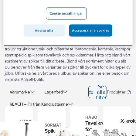
Outlet
Specialspik
Cookie-inställningar
Branscher
Tjänster
Avvisa alla
Acceptera alla cookies
Behöver du spik till din arbetsplats? Vi på Ahlsell hjälper dig att hitta
Vårt erbjudande
rätt för ditt arbete. Vårt sortiment av spik inkluderar både spik för
träkonstruktioner, tak- och plåtarbete, betongspik, kamspik, krampor
Aktuellt
samt specialspik som tavelkrok och spikklammer. Hitta rätt bland vårt
sortiment av spikar till ditt arbete. Bland vårt sortiment hittar du allt
du behöver från flera varianter av spikar till dyckert för olika typer av
jobb. Utforska hela vårt breda utbud av spikar online eller besök din
närmsta Ahlsell-butik.
Se
alla
Varumärke
Lagerförd
Produkter (7)
filter
REACH – Fri från Kandidatämne
BASTA
HABO
X-krok
HABO
Tavelkrok
SORMAT
Tavelkrok
Har miljövarudeklaration (EPD)
för
Spikklammer SC
för
Art.
betongvägg