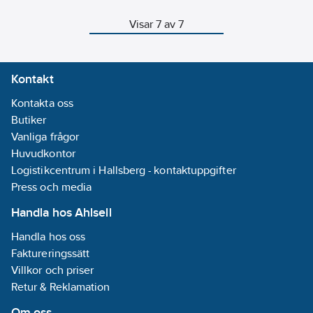
grundmaterial och
med i
kabeldiametrar.
paketet.
Visar 7 av 7
Kan användas i
Clipset kan
alla grundmaterial.
även
Beroende på
monteras
grundmaterialet
med
Kontakt
kan SCR monteras
klammer,
direkt, med ett
ryggbredd 8
Kontakta oss
förborrat hål eller
mm.
kompletterat med
Butiker
en plugg, t.ex.
Vanliga frågor
Gripper All
Huvudkontor
väggplugg. Har
en skruv Ø 5,1 mm
Logistikcentrum i Hallsberg - kontaktuppgifter
med PH2-huvud.
Press och media
Skruvlängder 33
mm och 40 mm.
Handla hos Ahlsell
Passar även för
utomhusbruk,
Handla hos oss
korrosionsklass
Faktureringssätt
C3. Lämplig bits
storlek: PH2
Villkor och priser
Retur & Reklamation
Om oss