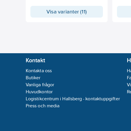
spets. För de flesta installationer där
tvärkrafter dominerar. Lämplig för
Visa varianter (11)
betong, sten,lättbetong, lättklinker,
ihåliga block, ihåliga tegelstenar, fast
tegel och gipsskivor
Kontakt
H
Kontakta oss
H
Butiker
F
Vanliga frågor
Vi
Huvudkontor
R
Logistikcentrum i Hallsberg - kontaktuppgifter
Press och media