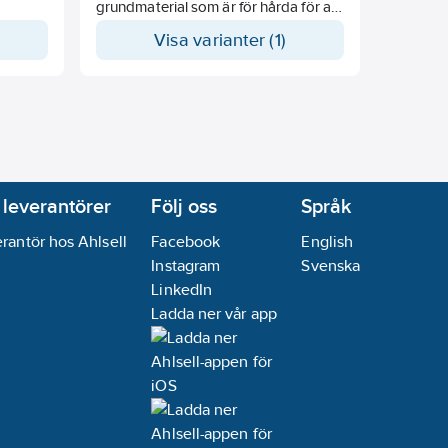
låg
grundmaterial som är för hårda för att
gips.
spiken ska kunna tränga in utan
Visa varianter (1)
en. Slås
förborrning. Borra ett 5 mm hål och
knacka försiktigt in pluggen, montera
sedan spikclipset. Pluggens krage
hindrar pluggen från att glida för
djupt in i hålet.
 leverantörer
Följ oss
Språk
rantör hos Ahlsell
Facebook
English
Instagram
Svenska
LinkedIn
Ladda ner vår app