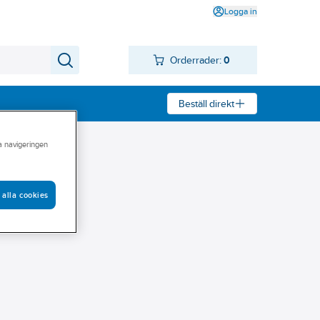
Logga in
Orderrader:
0
Beställ direkt
ra navigeringen
 alla cookies