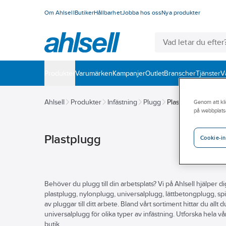
Om Ahlsell
Butiker
Hållbarhet
Jobba hos oss
Nya produkter
Produkter
Varumärken
Kampanjer
Outlet
Branscher
Tjänster
V
Ahlsell
Produkter
Infästning
Plugg
Plastplugg
Genom att kli
på webbplats
Plastplugg
Cookie-in
Behöver du plugg till din arbetsplats? Vi på Ahlsell hjälper dig
plastplugg, nylonplugg, universalplugg, lättbetongplugg, spik
av pluggar till ditt arbete. Bland vårt sortiment hittar du all
universalplugg för olika typer av infästning. Utforska hela v
butik.