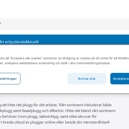
årt erbjudande
Aktuellt
cka på "Acceptera alla cookies" samtycker du till lagring av cookies på din enhet för att förbätt
en, analysera webbplatsens användning och bistå i våra marknadsföringsinsatser.
Avvisa alla
Acceptera
ställningar
 att hitta rätt plugg för ditt arbete. Vårt sortiment inkluderar både
plugg samt fasadplugg och tillbehör. Hitta rätt bland vårt sortiment
t du behöver inom plugg, sättverktyg, samt olika skruvar för
årt breda utbud av pluggar online eller besök din närmsta Ahlsell-