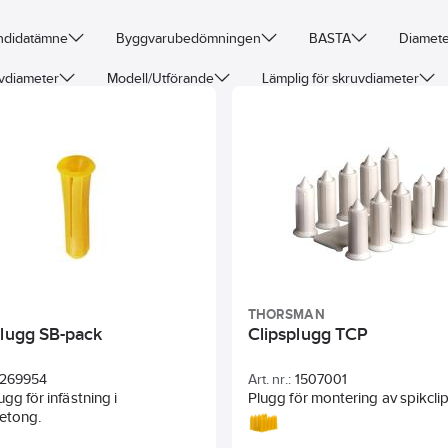
andidatämne
Byggvarubedömningen
BASTA
Diamete
vdiameter
Modell/Utförande
Lämplig för skruvdiameter
d skruv
THORSMAN
plugg SB-pack
Clipsplugg TCP
269954
Art. nr.:
1507001
ugg för infästning i
Plugg för montering av spikcli
betong.
spikklammer.För montering av
clips och TKK spikklammer. Lä