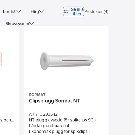
Se alla
r borrhål
Färg
Produkter (4)
filter
Skruvsystem
SORMAT
Clipsplugg Sormat NT
Art. nr.:
233542
ps och
NT plugg avsedd för spikclips SC i
 TC-
hårda grundmaterial.
mpligt
Ekonomisk plugg för spikclips i