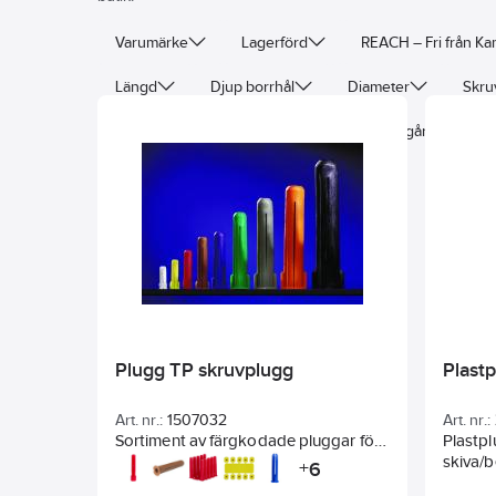
Varumärke
Lagerförd
REACH – Fri från K
Längd
Djup borrhål
Diameter
Skru
Lämplig för gasbetong
Skruv/Spik ingår
Me
Plugg TP skruvplugg
Plast
Art. nr.:
1507032
Art. nr.:
Sortiment av färgkodade pluggar för
Plastpl
de flesta installationer. Använd ej
skiva/
6
+
skruv med borr- eller spånbrytande