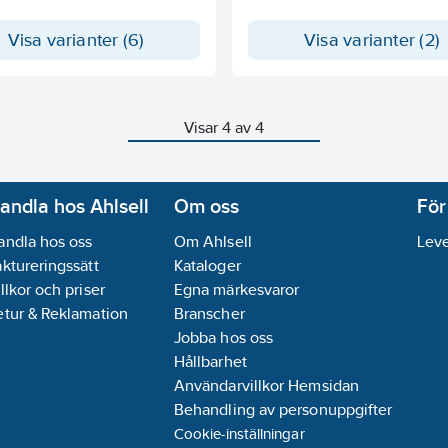
för betong, sten, betong med 
densitet, lättklinker, tegel och 
Visa varianter (6)
Visa varianter (2)
Tillverkad av slagtålig polystyr
in direkt i lättbetong.
Visar 4 av 4
andla hos Ahlsell
Om oss
För
andla hos oss
Om Ahlsell
Leve
aktureringssätt
Kataloger
llkor och priser
Egna märkesvaror
etur & Reklamation
Branscher
Jobba hos oss
Hållbarhet
Användarvillkor Hemsidan
Behandling av personuppgifter
Cookie-inställningar