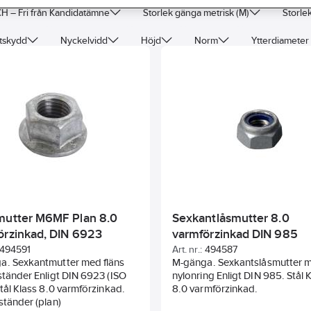
H – Fri från Kandidatämne
Storlek gänga metrisk (M)
Storle
tskydd
Nyckelvidd
Höjd
Norm
Ytterdiameter 
mutter M6MF Plan 8.0
Sexkantlåsmutter 8.0
örzinkad, DIN 6923
varmförzinkad DIN 985
494591
Art. nr.:
494587
a. Sexkantmutter med fläns
M-gänga. Sexkantslåsmutter 
ständer Enligt DIN 6923 (ISO
nylonring Enligt DIN 985. Stål 
Stål Klass 8.0 varmförzinkad.
8.0 varmförzinkad.
ständer (plan)