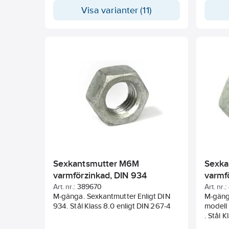
https://www.ahlsell.se/tjanster/certifikat/
Visa varianter (11)
För att hämta ditt certifikat skriver du
in Ahlsells artikelnummer som står på
etiketten på förpackningen samt
batchnummer.
Sexkantsmutter M6M
Sexka
varmförzinkad, DIN 934
varmf
Art. nr.:
389670
Art. nr.:
M-gänga. Sexkantmutter Enligt DIN
M-gäng
934. Stål Klass 8.0 enligt DIN 267-4
modell
. Stål 