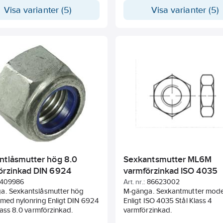
Visa varianter (5)
Visa varianter (5)
ntlåsmutter hög 8.0
Sexkantsmutter ML6M
örzinkad DIN 6924
varmförzinkad ISO 4035
409986
Art. nr.:
86623002
a. Sexkantslåsmutter hög
M-gänga. Sexkantmutter model
 med nylonring Enligt DIN 6924
Enligt ISO 4035 Stål Klass 4
Klass 8.0 varmförzinkad.
varmförzinkad.