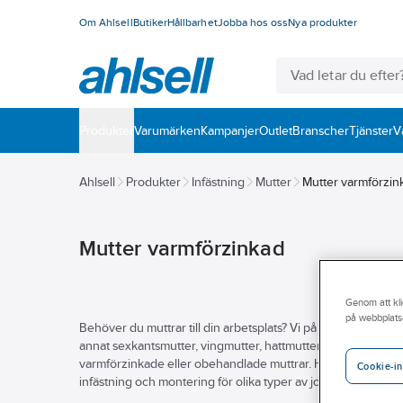
Om Ahlsell
Butiker
Hållbarhet
Jobba hos oss
Nya produkter
Produkter
Varumärken
Kampanjer
Outlet
Branscher
Tjänster
V
Ahlsell
Produkter
Infästning
Mutter
Mutter varmförzin
Mutter varmförzinkad
Genom att kli
på webbplats
Behöver du muttrar till din arbetsplats? Vi på Ahlsell hjälper d
annat sexkantsmutter, vingmutter, hattmutter, flänsmutter och
varmförzinkade eller obehandlade muttrar. Hitta rätt bland vårt
Cookie-in
infästning och montering för olika typer av jobb. Utforska vå