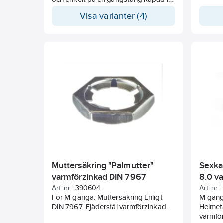
önskad längd.
Visa varianter (4)
Muttersäkring "Palmutter"
Sexka
varmförzinkad DIN 7967
8.0 v
Art. nr.:
390604
Art. nr.:
För M-gänga. Muttersäkring Enligt
M-gäng
DIN 7967. Fjäderstål varmförzinkad.
Helmeta
varmfö