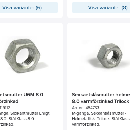
Visa varianter (6)
Visa varianter (8)
ntsmutter U6M 8.0
Sexkantslåsmutter helmet
örzinkad
8.0 varmförzinkad Trilock
119112
Art. nr.:
454733
nga. Sexkantmutter Enligt
M-gänga. Sexkantlåsmutter -
8.2. Stål Klass 8.0
Helmetallisk. Trilock. Stål Klass
rzinkad.
varmförzinkad.