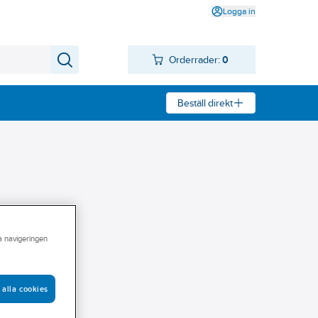
Logga in
Orderrader:
0
Beställ direkt
ra navigeringen
 alla cookies