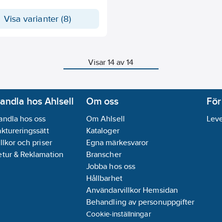
Visa varianter (8)
Visar 14 av 14
andla hos Ahlsell
Om oss
För
andla hos oss
Om Ahlsell
Leve
aktureringssätt
Kataloger
llkor och priser
Egna märkesvaror
etur & Reklamation
Branscher
Jobba hos oss
Hållbarhet
Användarvillkor Hemsidan
Behandling av personuppgifter
Cookie-inställningar