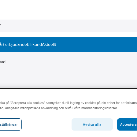
årt erbjudande
Bli kund
Aktuellt
kad
cka på "Acceptera alla cookies" samtycker du till lagring av cookies på din enhet för att förbätt
en, analysera webbplatsens användning och bistå i våra marknadsföringsinsatser.
ig att hitta rätt mutter för ditt arbete. Vårt sortiment inkluderar bland
 muttersäkring. Välj bland rostfria, blankförzinkade,
 sortiment till ditt arbete. Hos oss hittar du allt du behöver för
Avvisa alla
Acceptera
ställningar
rt breda utbud online eller besök din närmsta Ahlsell-butik.