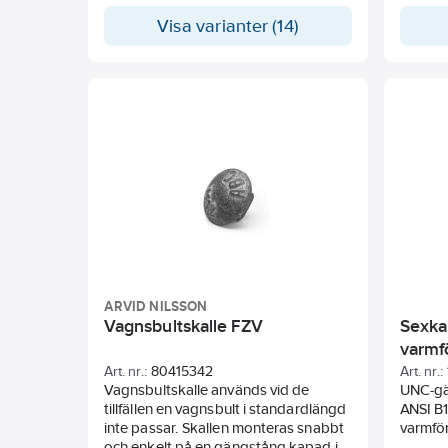
Visa varianter (14)
ARVID NILSSON
Vagnsbultskalle FZV
Sexka
varmf
Art. nr.:
80415342
Art. nr.:
Vagnsbultskalle används vid de
UNC-gä
tillfällen en vagnsbult i standardlängd
ANSI B1
inte passar. Skallen monteras snabbt
varmfö
och enkelt på en gängstång kapad i