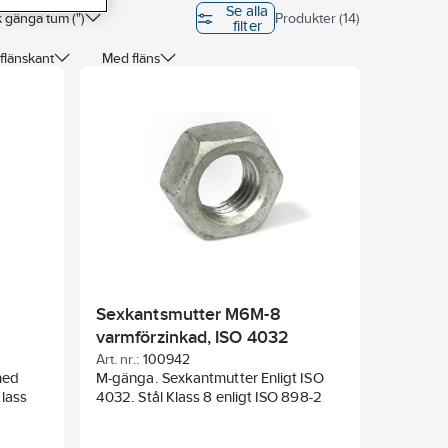
Se alla
k gänga tum (")
Produkter (14)
filter
flänskant
Med fläns
Sexkantsmutter M6M-8
varmförzinkad, ISO 4032
Art. nr.:
100942
med
M-gänga. Sexkantmutter Enligt ISO
Klass
4032. Stål Klass 8 enligt ISO 898-2