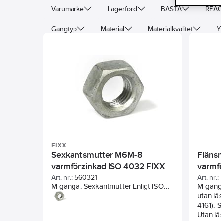
Varumärke
Lagerförd
BASTA
REAC
Gängtyp
Material
Materialkvalitet
Y
Ytbehandling
FIXX
Sexkantsmutter M6M-8
Fläns
varmförzinkad ISO 4032 FIXX
varmf
Art. nr.:
560321
Art. nr.:
M-gänga. Sexkantmutter Enligt ISO
M-gäng
4032. Stål Klass 8 enligt ISO 898-2
utan lå
Materialcertifikat enligt EN10204-3.1
4161). 
kan laddas ner på Ahlsells hemsida
Utan lå