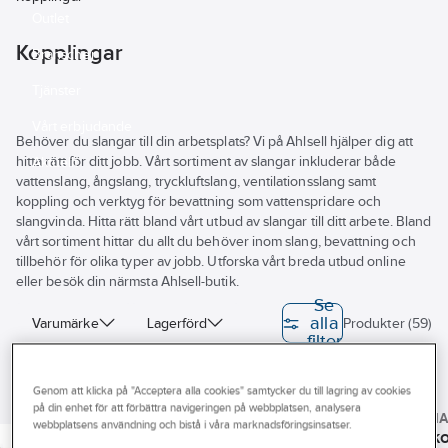
Outlet
Kopplingar
Branscher
Tjänster
Vårt erbjudande
Behöver du slangar till din arbetsplats? Vi på Ahlsell hjälper dig att
hitta rätt för ditt jobb. Vårt sortiment av slangar inkluderar både
Aktuellt
vattenslang, ångslang, tryckluftslang, ventilationsslang samt
koppling och verktyg för bevattning som vattenspridare och
slangvinda. Hitta rätt bland vårt utbud av slangar till ditt arbete. Bland
vårt sortiment hittar du allt du behöver inom slang, bevattning och
tillbehör för olika typer av jobb. Utforska vårt breda utbud online
eller besök din närmsta Ahlsell-butik.
Se
alla
Varumärke
Lagerförd
Produkter (59)
filter
Modell/Utförande
Material
Genom att klicka på "Acceptera alla cookies" samtycker du till lagring av cookies
IRONSIDE
HOZELOCK
Anslutningsstorlek
på din enhet för att förbättra navigeringen på webbplatsen, analysera
Grundset
Snabbkoppling
GARDEN
webbplatsens användning och bistå i våra marknadsföringsinsatser.
Krankoppling
Snabbko
Ironside
Hozelock 1/2-
Justerbart vattenflöde