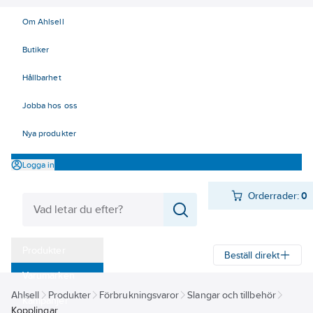
Om Ahlsell
Butiker
Hållbarhet
Jobba hos oss
Nya produkter
Logga in
Orderrader:
0
Produkter
Beställ direkt
Varumärken
Ahlsell
Produkter
Förbrukningsvaror
Slangar och tillbehör
Kampanjer
Kopplingar