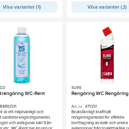
mi som varar länge. Rengör
effektivt svåra beläggningar av 
Visa varianter (1)
Visa varianter (2)
et i repor och porer för att
kalk, ärg och andra oxider, sam
terställa glansen till i närmaste
lättare rostbeläggningar i ett 
. Ger god ytfinish på kakel. 1
samma arbetsmoment. Använ
manuellt. Kan användas vid
högtrycksrengöring.
CO
SURE
ttrengöring WC-Rent
Rengöring WC Rengöring
84892511
Art. nr.:
471351
 är ett miljövänligt och
Bruksfärdigt kraftfullt
vt sanitetsrengöringsmedel,
rengöringsmedel för effektiv
gör och avlägsnar lukt från
borttagning av kalk och andra
er etc. WC-Rent har en ren och
avlagringar från toalettskålar 