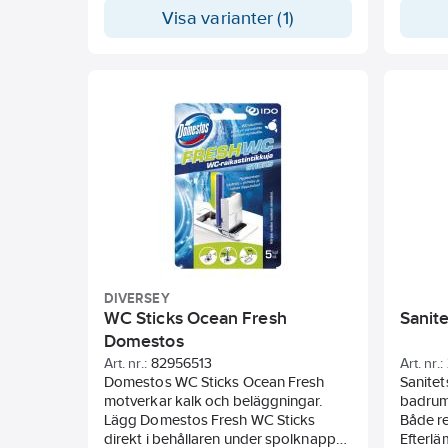
rengöring. Ytskyddande effekt som
medelh
Visa varianter (1)
förhindrar återsmutsning. Tar effektivt
färg, m
bort dålig lukt och ger en angenäm
doft.
DIVERSEY
WC Sticks Ocean Fresh
Sanit
Domestos
Art. nr.:
82956513
Art. nr.:
Domestos WC Sticks Ocean Fresh
Sanitet
motverkar kalk och beläggningar.
badrum,
Lägg Domestos Fresh WC Sticks
Både re
direkt i behållaren under spolknappen
Efterlä