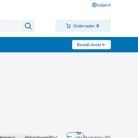
Logga in
Orderrader:
0
Beställ direkt
Se
alla
atämne
Volym/Innehåll
Produkter (46)