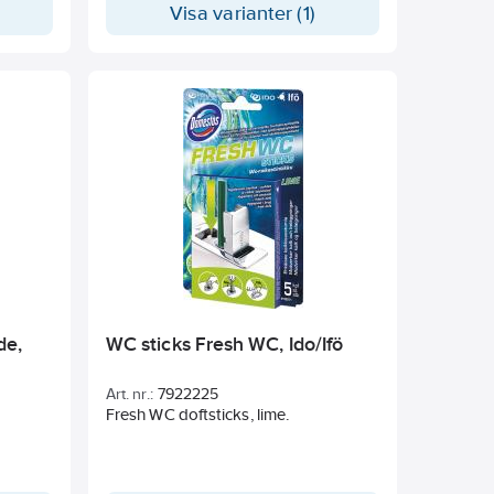
IN
Visa varianter (1)
 liten
jobbet.
: Ta
kläder.
kölj
uter.
 om det
de,
WC sticks Fresh WC, Ido/Ifö
ller
Art. nr.:
7922225
Fresh WC doftsticks, lime.
gare