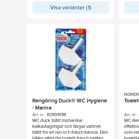
och få fräsch doft och blått vatten vid
tuggum
Visa varianter (1)
varje spolning.
på djup
sedan å
nyskick
liter
NOREN
Rengöring Duck® WC Hygiene
Toale
- Marine
Art. nr.:
82909198
Art. nr.:
WC duck blått motverkar
WC-Rent
kalkavlagringar och färgar vattnet
effekti
blått för en ren och fräsch känsla. Den
som ren
håller alltid din toalett fräsch mellan
toalett