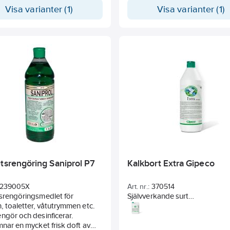
årt vatten. Koncentrerad, med
Visa varianter (1)
Visa varianter (1)
ed fräsch parfym.
etsrengöring Saniprol P7
Kalkbort Extra Gipeco
239005X
Art. nr.:
370514
srengöringsmedlet för
Självverkande surt
 toaletter, våtutrymmen etc.
rekonditioneringsmedel för
ngör och desinficerar.
återställning av ytor som fått 
mnar en mycket frisk doft av
kalk- och rostbeläggningar. Lö