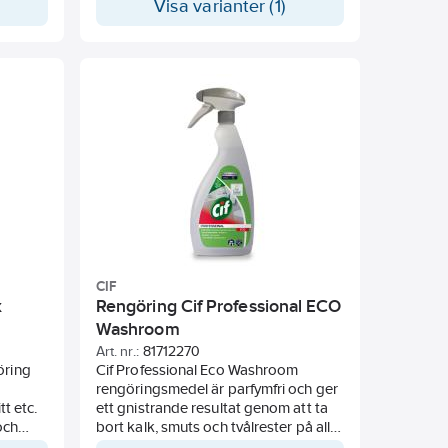
Visa varianter (1)
 Märkt
Passar till Samtliga Ifö Sign, Sign Art,
Ifö Spira och Ifö Spira Art WC-stolar,
ösa upp
samt flera av Ifös spolknappar till
al/hår,
vägghängd WC
MUDIN
UDIN
iter
av
CIF
kvar på
x
Rengöring Cif Professional ECO
Washroom
Art. nr.:
81712270
öring
Cif Professional Eco Washroom
rengöringsmedel är parfymfri och ger
tt etc.
ett gnistrande resultat genom att ta
ga för
och
bort kalk, smuts och tvålrester på alla
ller
rost.
ytor i toalettutrymmet.