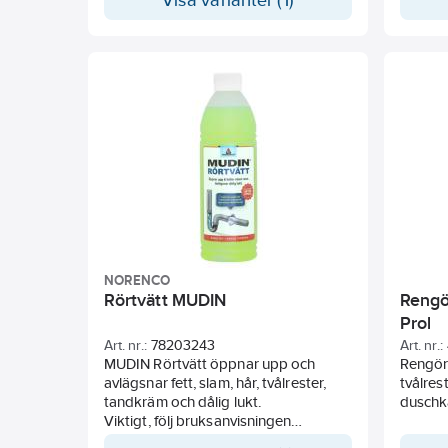
Visa varianter (1)
illaluktande bakterier och är luktfri.
formule
Löser upp hår, fett, slam m.m
en vege
• Löser snabbt upp smuts och
kalkav
• Når lätt vinklar och vrår, t.ex. under
toalet
• Långvarig verkan på vertikala ytor
pga opt
• Ger 
• Milj
NORENCO
Rörtvätt MUDIN
Rengö
Prol
Art. nr.:
78203243
Art. nr.:
MUDIN Rörtvätt öppnar upp och
Rengör
avlägsnar fett, slam, hår, tvålrester,
tvålres
tandkräm och dålig lukt.
duschk
Viktigt, följ bruksanvisningen
noggrant för bästa resultat.