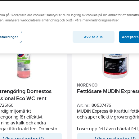
lig för avfettning
Lämplig för alg-/mossborttagning
Lämplig
cka på "Acceptera alla cookies" samtycker du till lagring av cookies på din enhet för att förbätt
en, analysera webbplatsens användning och bistå i våra marknadsföringsinsatser.
ing
Lämplig för rengöring
Lämplig för trä
Lämplig fö
ädning med vatten obligatorisk
Avvisa alla
Acceptera
ställningar
NORENCO
ttrengöring Domestos
Fettlösare MUDIN Expres
ssional Eco WC rent
725160
Art. nr.:
80537476
rdig miljömärkt
MUDIN Express ® Kraftfull fett
rengöring för effektivt
och super effektiv grovrengör
ning av kalk och andra
ngar från toaletten. Domestos
Löser upp fett även härdat fett, 
ional Eco WC Rent är speciellt
hår, organiskt material och sl