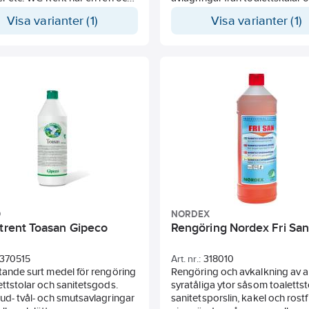
oft som varar länge. Den är
urinoarer.
Visa varianter (1)
Visa varianter (1)
ytande vilket gör att den får
•Tar effektivt bort kalk och smu
verkningstid innan den rinner
toaletter och urinoirer
oaletten. Neutralt pH-värde.
•Enkel och säker att använda 
sfat.
lägsta möjliga riskklass
•100% biologiskt nedbrytbar
DNINGSOMRÅDE/BRUKSANVISNING:
•Med råvaror från förnyelsebar
t är snabbverkande och i de
resurser, växtbaserat
fall räcker det med att bara
•Miljömärkt med EU Ecolabel
på och skölja av. Påför under
nten och använd toalettborste
vändigt.
O
NORDEX
ttrent Toasan Gipeco
Rengöring Nordex Fri San
370515
Art. nr.:
318010
tande surt medel för rengöring
Rengöring och avkalkning av a
ettstolar och sanitetsgods.
syratåliga ytor såsom toalettst
ud- tvål- och smutsavlagringar
sanitetsporslin, kakel och rostfr