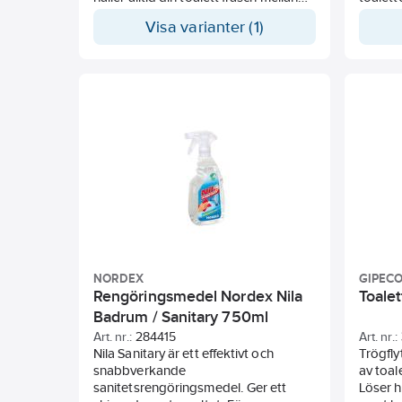
rengöringarna och sprider en frisk
frisk d
Visa varianter (1)
doft.
tjockfl
längre 
ned i t
Utan fo
ANVÄN
WC-Ren
flesta 
spruta 
spolka
om nöd
NORDEX
GIPEC
Rengöringsmedel Nordex Nila
Toale
Badrum / Sanitary 750ml
Art. nr.:
284415
Art. nr.:
Nila Sanitary är ett effektivt och
Trögfly
snabbverkande
av toal
sanitetsrengöringsmedel. Ger ett
Löser h