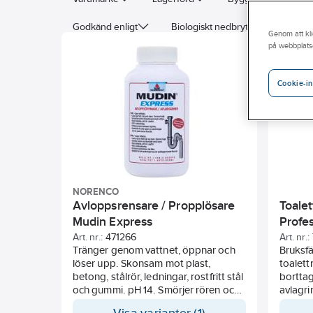
Godkänd enligt
Biologiskt nedbrytbar
Lämp
Genom att kli
på webbplats
Lämplig för avkalkning
Lämplig för mögelborttagn
Förpackning
Färg
Fysisk form
Utsp
Cookie-in
NORENCO
Avloppsrensare / Propplösare
Toale
Mudin Express
Profe
Art. nr.:
471266
Art. nr.:
Tränger genom vattnet, öppnar och
Bruksfä
löser upp. Skonsam mot plast,
toalett
betong, stålrör, ledningar, rostfritt stål
borttag
och gummi. pH 14. Smörjer rören och
avlagri
förhindrar snabb återtätning. Tar bort
Profess