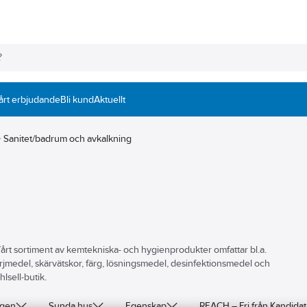
årt erbjudande
Bli kund
Aktuellt
Sanitet/badrum och avkalkning
te. Vårt sortiment av kemtekniska- och hygienprodukter omfattar bl.a.
rjmedel, skärvätskor, färg, lösningsmedel, desinfektionsmedel och
lsell-butik.
ngen
Sunda hus
Egenskap
REACH – Fri från Kandid