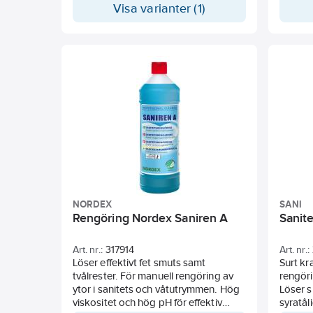
Visa varianter (1)
eftersom saltsyran kan missfärga
använd
kompositmaterial!
dessa. pH: 0,3.
ytan oc
MUDIN Rörtvätt bör inte blandas med
borste
andra kemikalier.
snabbt
rekomm
område
maskine
förstör
NORDEX
SANI
Rengöring Nordex Saniren A
Sanite
Art. nr.:
317914
Art. nr.:
Löser effektivt fet smuts samt
Surt kr
tvålrester. För manuell rengöring av
rengöri
ytor i sanitets och våtutrymmen. Hög
Löser s
viskositet och hög pH för effektiv
syratål