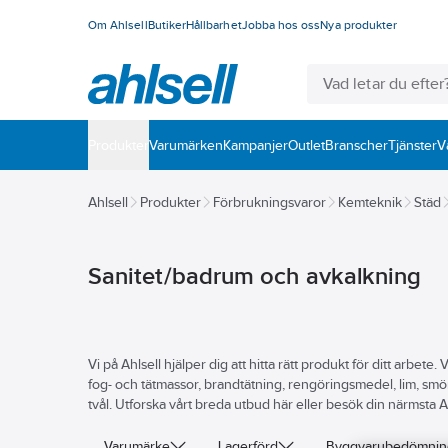
Om Ahlsell
Butiker
Hållbarhet
Jobba hos oss
Nya produkter
Produkter
Varumärken
Kampanjer
Outlet
Branscher
Tjänster
V
Ahlsell
Produkter
Förbrukningsvaror
Kemteknik
Städ
Sanitet/badrum och avkalkning
Vi på Ahlsell hjälper dig att hitta rätt produkt för ditt arbe
fog- och tätmassor, brandtätning, rengöringsmedel, lim, smö
tvål. Utforska vårt breda utbud här eller besök din närmsta Ah
Varumärke
Lagerförd
Byggvarubedömni