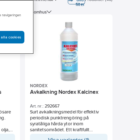
filter
 för användning inomhus
ra navigeringen
r användning utomhus
 alla cookies
NORDEX
s
Avkalkning Nordex Kalcinex
Art. nr.:
292667
lösare
Surt avkalkningsmedel för effektiv
ing.
periodisk punktrengöring på
syratåliga hårda ytor inom
olja,
sanitetsområdet. Ett kraftfullt
am
rengöringsmedel för rengöring,