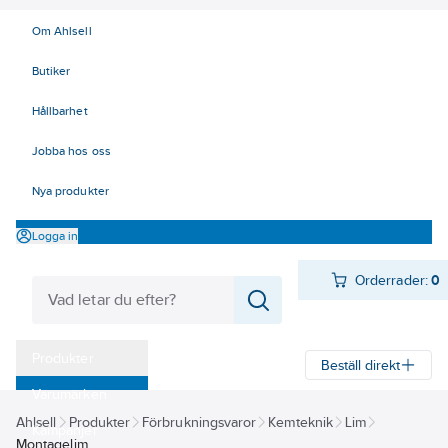
Om Ahlsell
Butiker
Hållbarhet
Jobba hos oss
Nya produkter
Logga in
Orderrader:
0
Produkter
Beställ direkt
Varumärken
Ahlsell
Produkter
Förbrukningsvaror
Kemteknik
Lim
Kampanjer
Montagelim