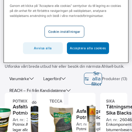
Outlet
Genom att klicka på "Acceptera alla cookies" samtycker du till lagring av cookies
på din enhet för att förbättra navigeringen på webbplatsen, analysera
Kallasfalt och taktätning
Branscher
webbplatsens användning och bistå i våra marknadsföringsinsatser.
Tjänster
Cookie-inställningar
Vårt erbjudande
Vi på Ahlsell hjälper dig att hitta rätt produkt för ditt arbete. Vårt
Bli kund
Avvisa alla
Acceptera alla cookies
sortiment av kemtekniska- och hygienprodukter omfattar bl.a. fog-
och tätmassor, brandtätning, rengöringsmedel, lim, smörjmedel,
Aktuellt
skärvätskor, färg, lösningsmedel, desinfektionsmedel och tvål.
Utforska vårt breda utbud här eller besök din närmsta Ahlsell-butik.
Se
alla
Varumärke
Lagerförd
Produkter (13)
filter
REACH – Fri från Kandidatämne
POTMIX
TECCA
SIKA
Byggvarubedömningen
Asfaltlagare
Asfaltsprimer
Tätningsme
Asfaltslagare
Potmix Repair
Potmix
Sika Blacks
Sunda hus
BASTA
Potmix Bio 50
Art. nr.:
305770
Art. nr.:
71437176
Art. nr.:
2604
Art. nr.:
69118447
Potmix Asphalt Repair
Använd Primer
Enkomponent, 
Egenskap
Potmix® Asphalt Bio
lagar alla typer av hål,
vid asfaltarbeten
bitumenbaser