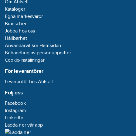
brådskande
Om Ahlsell
arbeten, men
Kataloger
vid
Egna märkesvaror
temperaturer
under -10 °C
Branscher
bör produkten
Jobba hos oss
inte användas.
Hållbarhet
Komprimering
är viktig och
Användarvillkor Hemsidan
utförs av
Behandling av personuppgifter
vibrator eller
Cookie-inställningar
vibratorvält.
Komprimering
För leverantörer
kan även vara
full tillräckligt
Leverantör hos Ahlsell
med hjälp av
en handstamp
Följ oss
med intensiv
kompaktering.
Facebook
Instagram
LinkedIn
Ladda ner vår app