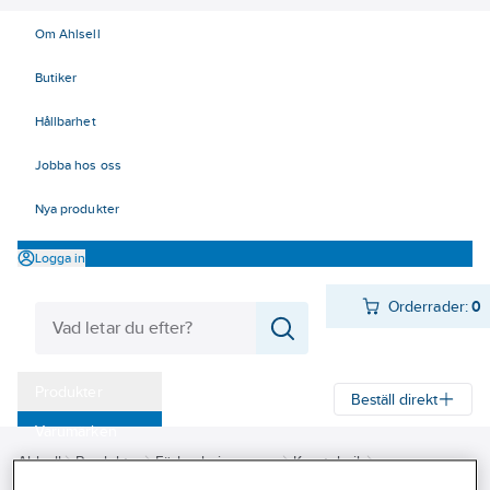
Om Ahlsell
Butiker
Hållbarhet
Jobba hos oss
Nya produkter
Logga in
Orderrader:
0
Produkter
Beställ direkt
Varumärken
Ahlsell
Produkter
Förbrukningsvaror
Kemteknik
Kampanjer
Fog- och tätmassor - spackel
Kallasfalt och taktätning