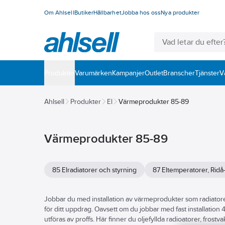
Om Ahlsell
Butiker
Hållbarhet
Jobba hos oss
Nya produkter
Produkter
Varumärken
Kampanjer
Outlet
Branscher
Tjänster
V
Ahlsell
Produkter
El
Värmeprodukter 85-89
Värmeprodukter 85-89
85 Elradiatorer och styrning
87 Eltemperatorer, Ridå-
Jobbar du med installation av värmeprodukter som radiatore
för ditt uppdrag. Oavsett om du jobbar med fast installation 
utföras av proffs. Här finner du oljefyllda radioatorer, frostv