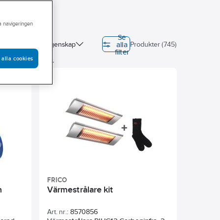
ra navigeringen
Se
alla
mningen
Egenskap
Produkter (745)
filter
 alla cookies
lbehör/reservdel
ngsmetod
Effekt
FRICO
h
Värmestrålare kit
Art. nr.:
8570856