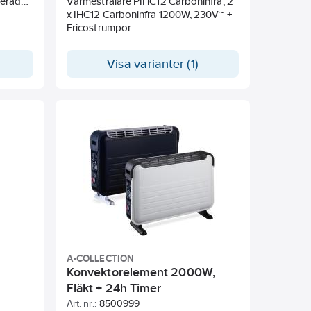
kerad
Värmestrålare PIHC12 Carboninfra, 2
d unikt
x IHC12 Carboninfra 1200W, 230V~ +
Kan
Fricostrumpor.
jande
as med
Visa varianter (1)
lager,
e
°C -
äkten
s genom
a
poradisk
d
A-COLLECTION
dnivå
Konvektorelement 2000W,
ngden
Fläkt + 24h Timer
Art. nr.:
8500999