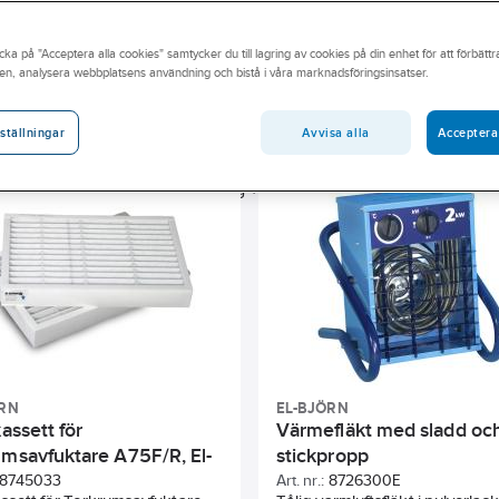
t professionella kunnande inom installation av värmeprodukter och
 utbud av värmeprodukter och tillbehör här i webbutiken eller besök
cka på "Acceptera alla cookies" samtycker du till lagring av cookies på din enhet för att förbätt
en, analysera webbplatsens användning och bistå i våra marknadsföringsinsatser.
andidatämne
Har miljövarudeklaration (EPD)
Byggvarubedö
Avvisa alla
Acceptera
ställningar
pvärmningseffekt
Djup
Modell/Utförande
Typ av til
Längd
Matningsspänning
RAL-nummer
Monteri
ÖRN
EL-BJÖRN
kassett för
Värmefläkt med sladd oc
umsavfuktare A75F/R, El-
stickpropp
8745033
Art. nr.:
8726300E