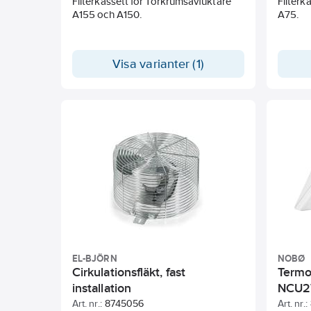
Filterkassett för Torkrumsavfuktare
Filterk
A155 och A150.
A75.
Visa varianter (1)
EL-BJÖRN
NOBØ
Cirkulationsfläkt, fast
Termo
installation
NCU2
Art. nr.:
8745056
Art. nr.: