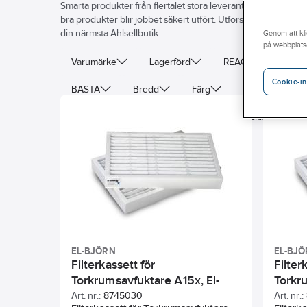
Smarta produkter från flertalet stora leverantörer. Med dit
bra produkter blir jobbet säkert utfört. Utforska vårt breda
din närmsta Ahlsellbutik.
Genom att kli
på webbplats
Varumärke
Lagerförd
REACH – Fri från K
Cookie-in
BASTA
Bredd
Färg
Höjd
Up
Tillbehör
Reservdel
Kapslingsklass (IP)
EL-BJÖRN
EL-BJ
Filterkassett för
Filter
Torkrumsavfuktare A15x, El-
Torkr
Björn
Björn
Art. nr.:
8745030
Art. nr.: