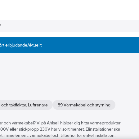
årt erbjudande
Aktuellt
 och takfläktar, Luftrenare
89 Värmekabel och styrning
r och värmekabel? Vi på Ahlsell hjälper dig hitta värmeprodukter
400V eller stickpropp 230V har vi sortimentet. Elinstallationer ska
akt, minielement, värmekabel och tillbehör för enkel installation.