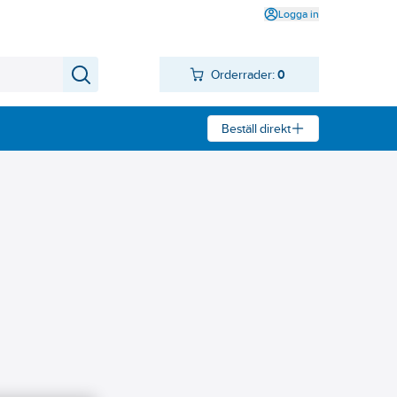
Logga in
Orderrader:
0
Beställ direkt