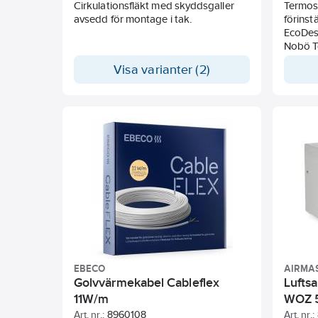
Cirkulationsfläkt med skyddsgaller
Termos
avsedd för montage i tak.
förins
EcoDesi
Nobö To
är lämp
Visa varianter (2)
tempera
Självlä
innebär
så att
rätt till
De föri
olika p
vilket 
minime
Termos
självs
använd
barnlås
monta
EBECO
AIRMA
Golvvärmekabel Cableflex
Lufts
Lägsta 
11W/m
WOZ 
Celsius
Art. nr.:
8960108
Art. nr.: