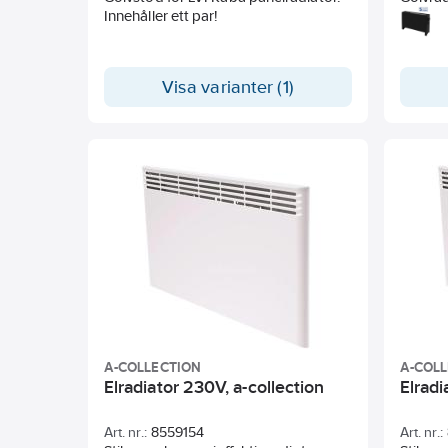
Innehåller ett par!
där du
den dig
tempera
med de 
Visa varianter (1)
800/120
att få 
Överhe
värme s
A-COLLECTION
A-COL
Elradiator 230V, a-collection
Elradi
Art. nr.:
8559154
Art. nr.: