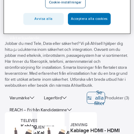
Cookie-inställningar
Outlet
HDMI - HDMI-kablage
Branscher
Avvisa alla
Acceptera alla cookies
Tjänster
Vårt erbjudande
Jobbar du med Tele, Data eller säkerhet? Vi på Ahlsell hjälper dig
Bli kund
hitta produkterna inom säkerhet och integration. Oavsett om du
jobbar med elteknik, inbrottslarm, passagesystem har vi sortimentet.
Aktuellt
Här finner du fiberoptik, telefoni, antennmaterial och
strömförsörjning för installation. Smarta lösningar från flertalet stora
leverantörer. Med erfarenhet från elinstallation har du en bra grund
för ett utökat arbete inom säkerhet. Utforska vårt breda utbud här i
webbutiken eller besök din närmsta Ahlsellbutik.
Se
alla
Varumärke
Lagerförd
Produkter (3)
filter
REACH – Fri från Kandidatämne
TELEVES
Längd
JENVING
Kablage
JENVING
Kablage HDMI - HDMI
HDMI -
Kablage HDMI - HDMI
Anslutningstyp anslutning 1