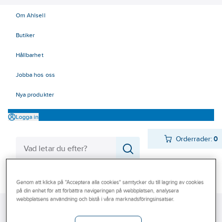
Om Ahlsell
Butiker
Hållbarhet
Jobba hos oss
Nya produkter
Logga in
Orderrader:
0
Produkter
Beställ direkt
Genom att klicka på "Acceptera alla cookies" samtycker du till lagring av cookies
på din enhet för att förbättra navigeringen på webbplatsen, analysera
Varumärken
webbplatsens användning och bistå i våra marknadsföringsinsatser.
Ahlsell
Produkter
El
Tele, Data, Säkerhet 50-63
Kampanjer
62 Ljud- och tiddistribution
Bild och Ljud
HDMI - HDMI-kablage