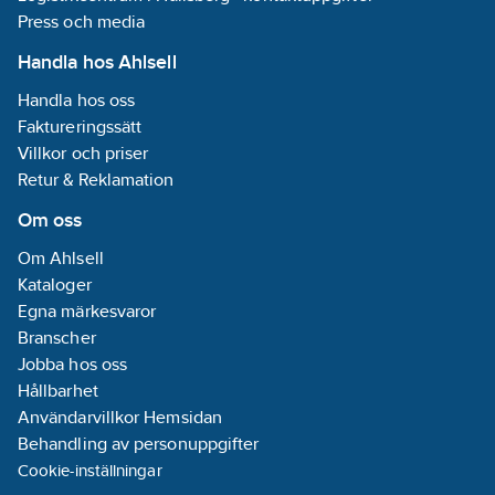
upp till 15m. HF100 är även
Press och media
anpassad och certifierad för
den senaste standarden HDMI
Handla hos Ahlsell
v1.3. När Supras HDMI-kabel på
10 m var godkänd av HDMIs
Handla hos oss
ackrediterings- och testcenter
(ATC), var vi en av enbart två
Faktureringssätt
tillverkare i världen och det
Villkor och priser
enda varumärke med
Retur & Reklamation
tillverkning inom Audio/Video
med officiell certifiering som
Om oss
garanterar bibehållen kvalitet
på denna längd. Nu är även 12
Om Ahlsell
m kabel testad och godkänd .
Kataloger
Det ökar dina möjligheter att
arrangera din
Egna märkesvaror
hemmabioanläggning utan den
Branscher
begränsas av en kort kabel.
Jobba hos oss
Hållbarhet
Användarvillkor Hemsidan
Behandling av personuppgifter
Cookie-inställningar