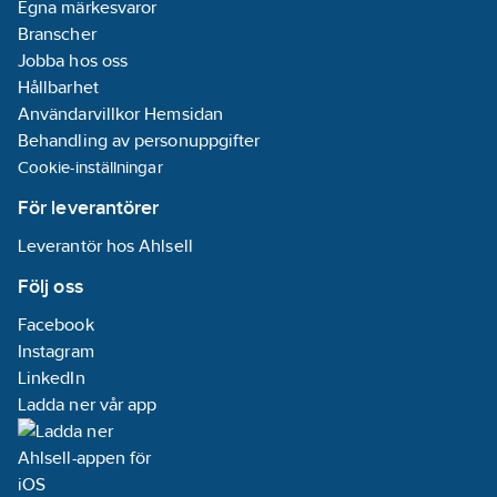
Brandspridningsklass:
Egna märkesvaror
Ledarisolering: Keramisk
IEC 60332-3-22 (F4A)
silikongummi
Branscher
Skärm:
Jobba hos oss
Aluminium/polyesterfolie
Hållbarhet
med förtent biledare
Yttermantel: Halogenfri
Användarvillkor Hemsidan
specialblandning,
Behandling av personuppgifter
Orange
Temperaturområde: -40
Cookie-inställningar
°C - + 80 °C
För leverantörer
Lägsta
förläggningstemperatur:
Leverantör hos Ahlsell
-10 °C
Brandspridningsklass:
Följ oss
IEC 60332-3-22 (F4A)
Facebook
Instagram
LinkedIn
Ladda ner vår app