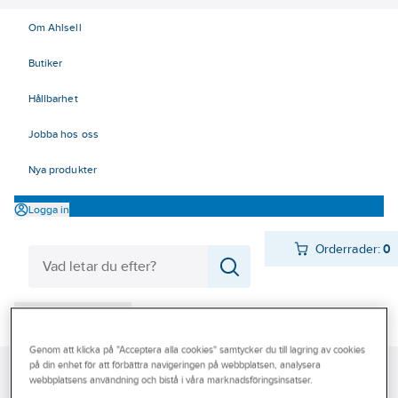
Om Ahlsell
Butiker
Hållbarhet
Jobba hos oss
Nya produkter
Logga in
Orderrader:
0
Produkter
Beställ direkt
Varumärken
Genom att klicka på "Acceptera alla cookies" samtycker du till lagring av cookies
på din enhet för att förbättra navigeringen på webbplatsen, analysera
Ahlsell
Produkter
El
Kabel 00-05, 47-49
04 Installationskabel
webbplatsens användning och bistå i våra marknadsföringsinsatser.
Kampanjer
Brandresistent installations kabel