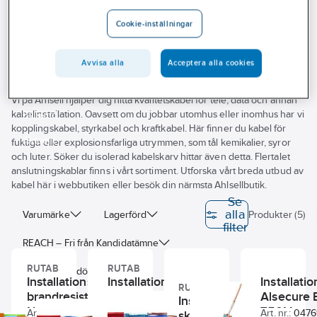
Outlet
Cookie-inställningar
Brandresistent installations kabel
Branscher
Tjänster
Avvisa alla
Acceptera alla cookies
Vårt erbjudande
Vi på Ahlsell hjälper dig hitta kvalitetskabel för tele, data och annan
kabelinstallation. Oavsett om du jobbar utomhus eller inomhus har vi
Bli kund
kopplingskabel, styrkabel och kraftkabel. Här finner du kabel för
Aktuellt
fuktiga eller explosionsfarliga utrymmen, som tål kemikalier, syror
och luter. Söker du isolerad kabelskarv hittar även detta. Flertalet
anslutningskablar finns i vårt sortiment. Utforska vårt breda utbud av
kabel här i webbutiken eller besök din närmsta Ahlsellbutik.
Se
alla
Varumärke
Lagerförd
Produkter (5)
filter
REACH – Fri från Kandidatämne
RUTAB
RUTAB
Byggvarubedömningen
Installationskabel
Installationskabel
Installati
RUTAB
brandresistent
brandresistent
Alsecure
Installationskabel,
Färg yttre mantel
Novosafe 450/750
Novosafe
750V
Art. nr.:
0477010
Art. nr.:
0477400
Art. nr.:
047
skärmad,